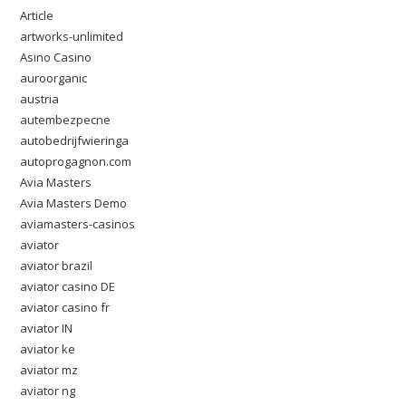
Article
artworks-unlimited
Asino Casino
auroorganic
austria
autembezpecne
autobedrijfwieringa
autoprogagnon.com
Avia Masters
Avia Masters Demo
aviamasters-casinos
aviator
aviator brazil
aviator casino DE
aviator casino fr
aviator IN
aviator ke
aviator mz
aviator ng