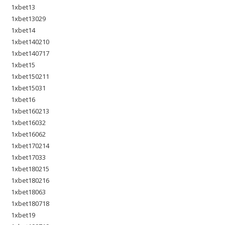
1xbet13
1xbet13029
1xbet14
1xbet140210
1xbet140717
1xbet15
1xbet150211
1xbet15031
1xbet16
1xbet160213
1xbet16032
1xbet16062
1xbet170214
1xbet17033
1xbet180215
1xbet180216
1xbet18063
1xbet180718
1xbet19