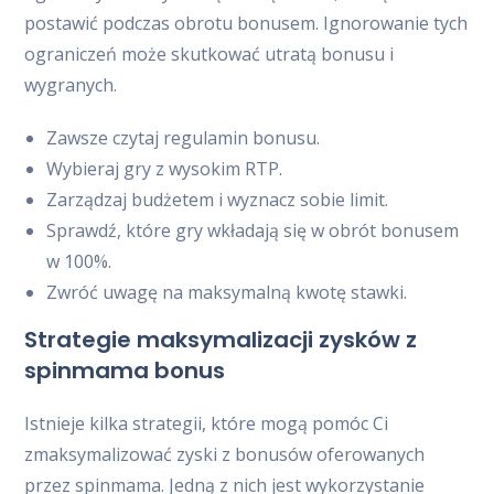
postawić podczas obrotu bonusem. Ignorowanie tych
ograniczeń może skutkować utratą bonusu i
wygranych.
Zawsze czytaj regulamin bonusu.
Wybieraj gry z wysokim RTP.
Zarządzaj budżetem i wyznacz sobie limit.
Sprawdź, które gry wkładają się w obrót bonusem
w 100%.
Zwróć uwagę na maksymalną kwotę stawki.
Strategie maksymalizacji zysków z
spinmama bonus
Istnieje kilka strategii, które mogą pomóc Ci
zmaksymalizować zyski z bonusów oferowanych
przez spinmama. Jedną z nich jest wykorzystanie