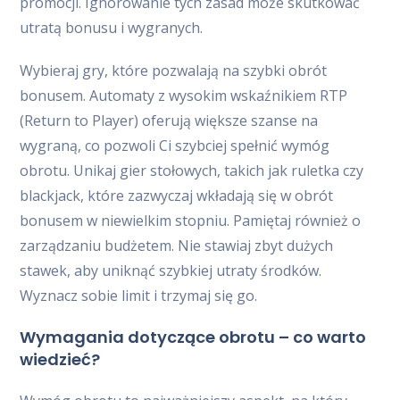
promocji. Ignorowanie tych zasad może skutkować
utratą bonusu i wygranych.
Wybieraj gry, które pozwalają na szybki obrót
bonusem. Automaty z wysokim wskaźnikiem RTP
(Return to Player) oferują większe szanse na
wygraną, co pozwoli Ci szybciej spełnić wymóg
obrotu. Unikaj gier stołowych, takich jak ruletka czy
blackjack, które zazwyczaj wkładają się w obrót
bonusem w niewielkim stopniu. Pamiętaj również o
zarządzaniu budżetem. Nie stawiaj zbyt dużych
stawek, aby uniknąć szybkiej utraty środków.
Wyznacz sobie limit i trzymaj się go.
Wymagania dotyczące obrotu – co warto
wiedzieć?