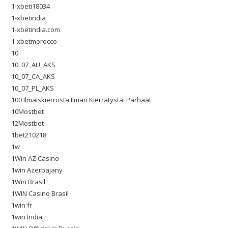
1-xbeti18034
1-xbetindia
1-xbetindia.com
1-xbetmorocco
10
10_07_AU_AKS
10_07_CA_AKS
10_07_PL_AKS
100 Ilmaiskierrosta Ilman Kierrätystä: Parhaat
10Mostbet
12Mostbet
1bet210218
1w
1Win AZ Casino
1win Azerbajany
1Win Brasil
1WIN Casino Brasil
1win fr
1win India