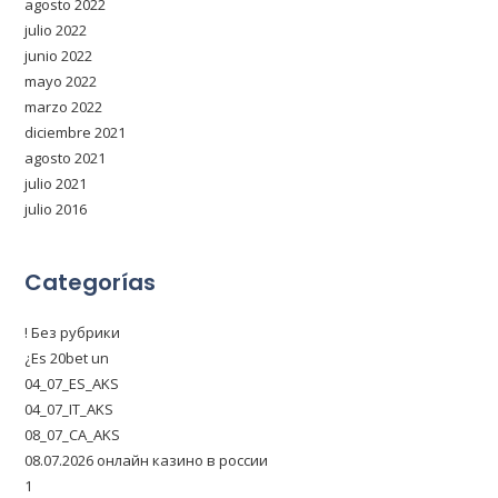
agosto 2022
julio 2022
junio 2022
mayo 2022
marzo 2022
diciembre 2021
agosto 2021
julio 2021
julio 2016
Categorías
! Без рубрики
¿Es 20bet un
04_07_ES_AKS
04_07_IT_AKS
08_07_CA_AKS
08.07.2026 онлайн казино в россии
1