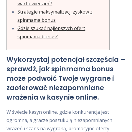
warto wiedzieć?
Strategie maksymalizacji zysków z
spinmama bonus
Gdzie szukać najlepszych ofert
spinmama bonus?
Wykorzystaj potencjał szczęścia –
sprawdź, jak spinmama bonus
może podwoić Twoje wygrane i
zaoferować niezapomniane
wrażenia w kasynie online.
W świecie kasyn online, gdzie konkurencja jest
ogromna, a gracze poszukują niezapomnianych
wrażeń i szans na wygraną, promocyjne oferty