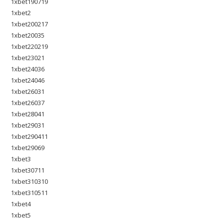
1xbet190719
1xbet2
1xbet200217
1xbet20035
1xbet220219
1xbet23021
1xbet24036
1xbet24046
1xbet26031
1xbet26037
1xbet28041
1xbet29031
1xbet290411
1xbet29069
1xbet3
1xbet30711
1xbet310310
1xbet310511
1xbet4
1xbet5