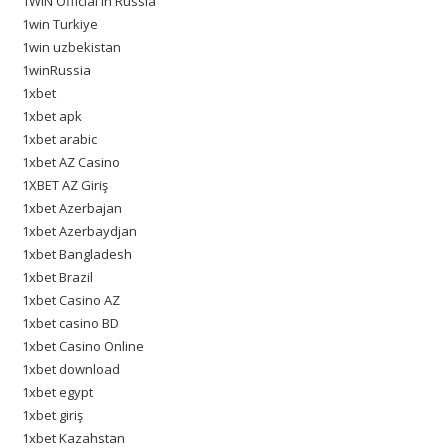
1WIN Official In Russia
1win Turkiye
1win uzbekistan
1winRussia
1xbet
1xbet apk
1xbet arabic
1xbet AZ Casino
1XBET AZ Giriş
1xbet Azerbajan
1xbet Azerbaydjan
1xbet Bangladesh
1xbet Brazil
1xbet Casino AZ
1xbet casino BD
1xbet Casino Online
1xbet download
1xbet egypt
1xbet giriş
1xbet Kazahstan