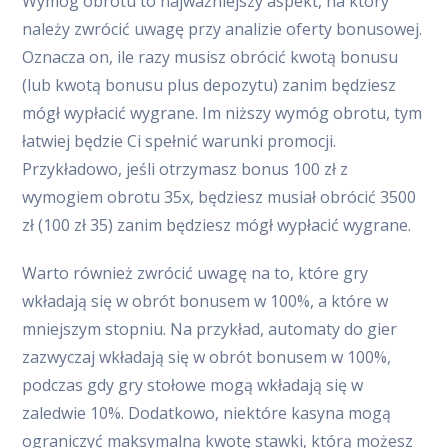
Wymóg obrotu to najważniejszy aspekt, na który
należy zwrócić uwagę przy analizie oferty bonusowej.
Oznacza on, ile razy musisz obrócić kwotą bonusu
(lub kwotą bonusu plus depozytu) zanim będziesz
mógł wypłacić wygrane. Im niższy wymóg obrotu, tym
łatwiej będzie Ci spełnić warunki promocji.
Przykładowo, jeśli otrzymasz bonus 100 zł z
wymogiem obrotu 35x, będziesz musiał obrócić 3500
zł (100 zł 35) zanim będziesz mógł wypłacić wygrane.
Warto również zwrócić uwagę na to, które gry
wkładają się w obrót bonusem w 100%, a które w
mniejszym stopniu. Na przykład, automaty do gier
zazwyczaj wkładają się w obrót bonusem w 100%,
podczas gdy gry stołowe mogą wkładają się w
zaledwie 10%. Dodatkowo, niektóre kasyna mogą
ograniczyć maksymalną kwotę stawki, którą możesz