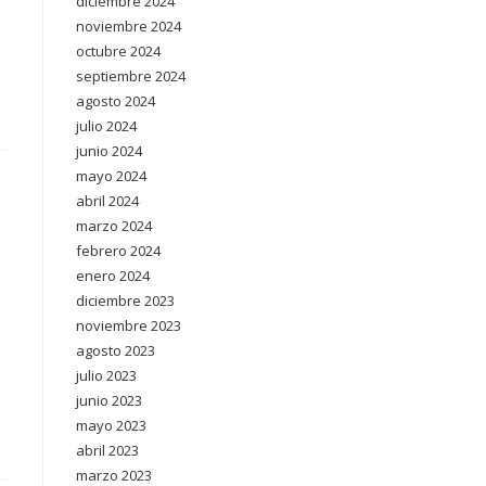
diciembre 2024
noviembre 2024
octubre 2024
septiembre 2024
agosto 2024
julio 2024
junio 2024
mayo 2024
abril 2024
marzo 2024
febrero 2024
enero 2024
diciembre 2023
noviembre 2023
agosto 2023
julio 2023
junio 2023
mayo 2023
abril 2023
marzo 2023