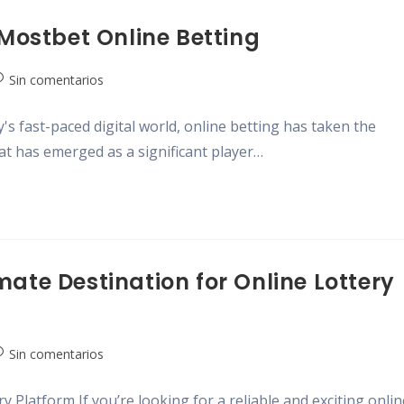
 Mostbet Online Betting
omentarios
Sin comentarios
e
s fast-paced digital world, online betting has taken the
trada:
at has emerged as a significant player…
ate Destination for Online Lottery
omentarios
Sin comentarios
e
Platform If you’re looking for a reliable and exciting onlin