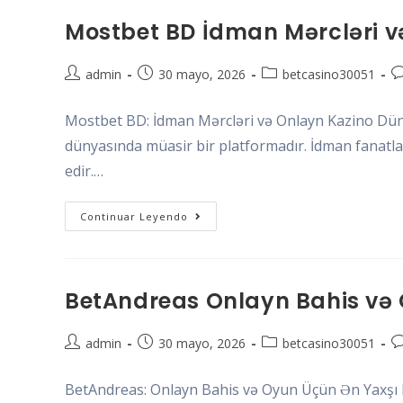
Yaxşı
Seçim
Mostbet BD İdman Mərcləri v
Autor
Publicación
Categoría
C
admin
30 mayo, 2026
betcasino30051
de
de
de
d
la
la
la
la
Mostbet BD: İdman Mərcləri və Onlayn Kazino Dün
entrada:
entrada:
entrada:
en
dünyasında müasir bir platformadır. İdman fanatla
edir.…
Mostbet
Continuar Leyendo
BD
İdman
Mərcləri
Və
Onlayn
Kazino
BetAndreas Onlayn Bahis və
Autor
Publicación
Categoría
C
admin
30 mayo, 2026
betcasino30051
de
de
de
d
la
la
la
la
BetAndreas: Onlayn Bahis və Oyun Üçün Ən Yaxşı P
entrada:
entrada:
entrada:
en