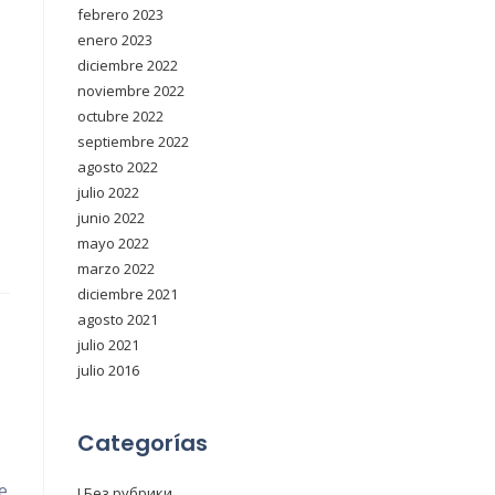
febrero 2023
enero 2023
diciembre 2022
noviembre 2022
octubre 2022
septiembre 2022
agosto 2022
julio 2022
junio 2022
mayo 2022
marzo 2022
diciembre 2021
agosto 2021
julio 2021
julio 2016
Categorías
e
! Без рубрики