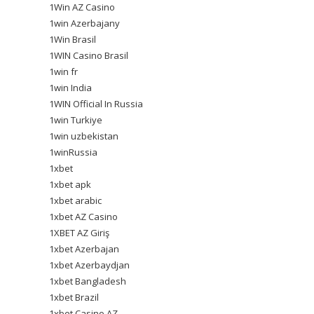
1Win AZ Casino
1win Azerbajany
1Win Brasil
1WIN Casino Brasil
1win fr
1win India
1WIN Official In Russia
1win Turkiye
1win uzbekistan
1winRussia
1xbet
1xbet apk
1xbet arabic
1xbet AZ Casino
1XBET AZ Giriş
1xbet Azerbajan
1xbet Azerbaydjan
1xbet Bangladesh
1xbet Brazil
1xbet Casino AZ