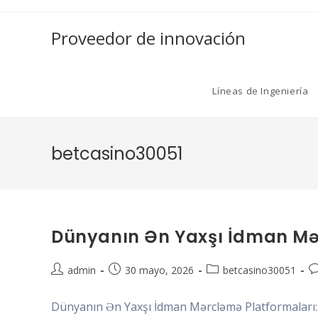
Saltar
al
Proveedor de innovación
contenido
Líneas de Ingeniería
betcasino30051
Dünyanın Ən Yaxşı İdman Mə
Autor
Publicación
Categoría
C
admin
30 mayo, 2026
betcasino30051
de
de
de
d
la
la
la
la
Dünyanın Ən Yaxşı İdman Mərcləmə Platformaları: 
entrada:
entrada:
entrada:
en