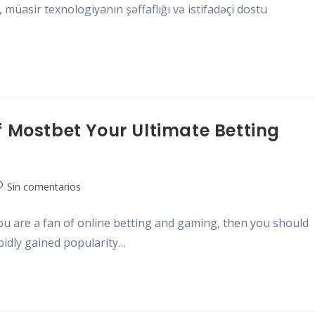
 müasir texnologiyanın şəffaflığı və istifadəçi dostu
f Mostbet Your Ultimate Betting
omentarios
Sin comentarios
e
ou are a fan of online betting and gaming, then you should
trada:
pidly gained popularity…