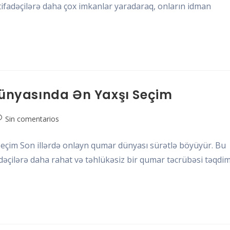
stifadəçilərə daha çox imkanlar yaradaraq, onların idman
ünyasında Ən Yaxşı Seçim
omentarios
Sin comentarios
e
çim Son illərdə onlayn qumar dünyası sürətlə böyüyür. Bu
trada:
fadəçilərə daha rahat və təhlükəsiz bir qumar təcrübəsi təqdi