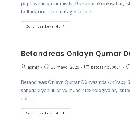
populyarlıq qazanmışdır. Bu sahədəki inkişaflar, i
tədbirlərinə olan marağını artırır.…
Dünyanın
Continuar Leyendo
Ən
Yaxşı
İdman
Mərcləmə
Platformaları
Mosbet
Betandreas Onlayn Qumar D
Autor
Publicación
Categoría
C
admin
30 mayo, 2026
betcasino30051
de
de
de
d
la
la
la
la
Betandreas: Onlayn Qumar Dünyasında Ən Yaxşı Se
entrada:
entrada:
entrada:
en
sahədəki yeniliklər və müasir texnologiyalar, isti
edir.…
Betandreas
Continuar Leyendo
Onlayn
Qumar
Dünyasında
Ən