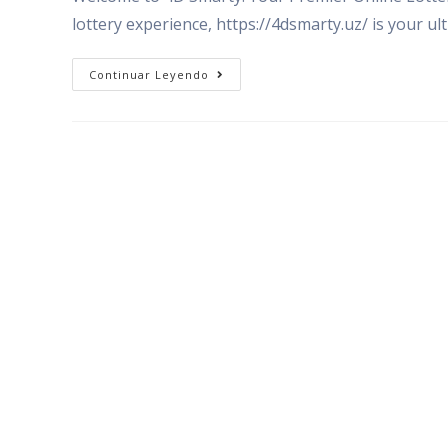
entrada:
entrada:
entrada:
en
lottery experience, https://4dsmarty.uz/ is your ul
Discover
Continuar Leyendo
4D
Smarty
Your
Ultimate
Destination
For
Online
Lottery
And
Betting