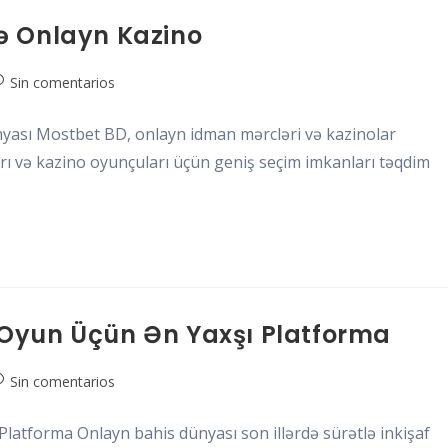
ə Onlayn Kazino
omentarios
Sin comentarios
e
yası Mostbet BD, onlayn idman mərcləri və kazinolar
trada:
rı və kazino oyunçuları üçün geniş seçim imkanları təqdim
 Oyun Üçün Ən Yaxşı Platforma
omentarios
Sin comentarios
e
latforma Onlayn bahis dünyası son illərdə sürətlə inkişaf
trada: