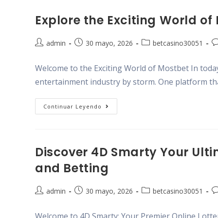
Of
Mostbet
Your
Explore the Exciting World of
Ultimate
Betting
Platform
Autor
Publicación
Categoría
C
admin
30 mayo, 2026
betcasino30051
de
de
de
d
la
la
la
la
Welcome to the Exciting World of Mostbet In today'
entrada:
entrada:
entrada:
en
entertainment industry by storm. One platform th
Explore
Continuar Leyendo
The
Exciting
World
Of
Mostbet
Online
Discover 4D Smarty Your Ultim
Betting
and Betting
Autor
Publicación
Categoría
C
admin
30 mayo, 2026
betcasino30051
de
de
de
d
la
la
la
la
Welcome to 4D Smarty: Your Premier Online Lottery 