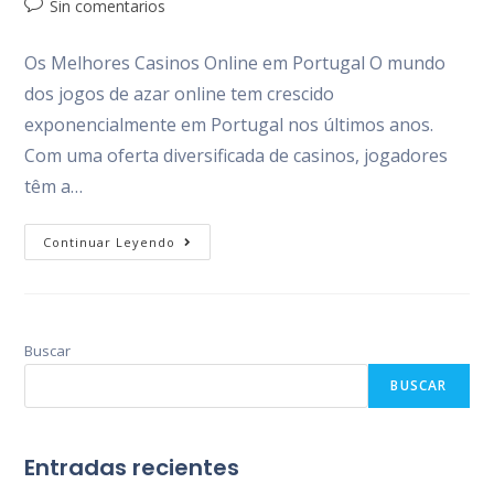
Comentarios
Sin comentarios
la
la
la
de
entrada:
entrada:
entrada:
la
Os Melhores Casinos Online em Portugal O mundo
entrada:
dos jogos de azar online tem crescido
exponencialmente em Portugal nos últimos anos.
Com uma oferta diversificada de casinos, jogadores
têm a…
Os
Continuar Leyendo
Melhores
Casinos
Online
Em
Portugal
Guia
Completo
Buscar
Para
Jogadores
BUSCAR
1910701004
Entradas recientes