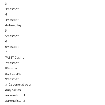
3
3Mostbet
4
4Mostbet
4wheelplay
5
5Mostbet
6
6Mostbet
7
7ABET Casino
7Mostbet
8Mostbet
8ty8 Casino
9Mostbet
a16z generative ai
aapje4kids
aaronallston1
aaronallston2