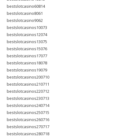
bestslotcasino60814
bestslotcasino8061
bestslotcasino9062
bestslotcasinos10073
bestslotcasinos12074
bestslotcasinos13075
bestslotcasinos15076
bestslotcasinos17077
bestslotcasinos18078
bestslotcasinos19079
bestslotcasinos200710
bestslotcasinos210711
bestslotcasinos220712
bestslotcasinos230713
bestslotcasinos240714
bestslotcasinos250715
bestslotcasinos260716
bestslotcasinos270717
bestslotcasinos280718