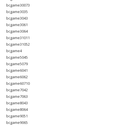
bcgame30073
bcgame3035
bcgame3043
bcgame3061
bcgame3064
bcgame31011
bcgame31052
bcgame4
bcgame5045
bcgame5079
bcgame6041
bcgame6062
bcgame60710
bcgame7042
bcgame7063
bcgame8043
bcgame8064
bcgame9051
bcgame9065