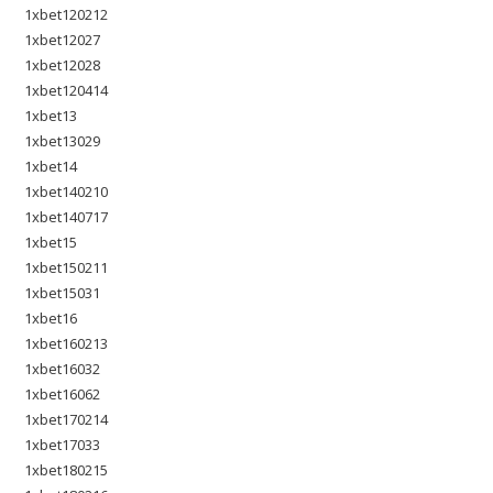
1xbet120212
1xbet12027
1xbet12028
1xbet120414
1xbet13
1xbet13029
1xbet14
1xbet140210
1xbet140717
1xbet15
1xbet150211
1xbet15031
1xbet16
1xbet160213
1xbet16032
1xbet16062
1xbet170214
1xbet17033
1xbet180215