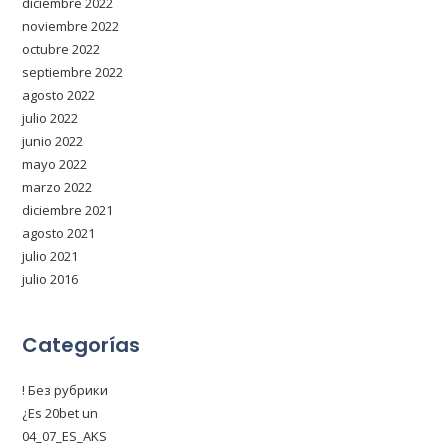
diciembre 2022
noviembre 2022
octubre 2022
septiembre 2022
agosto 2022
julio 2022
junio 2022
mayo 2022
marzo 2022
diciembre 2021
agosto 2021
julio 2021
julio 2016
Categorías
! Без рубрики
¿Es 20bet un
04_07_ES_AKS