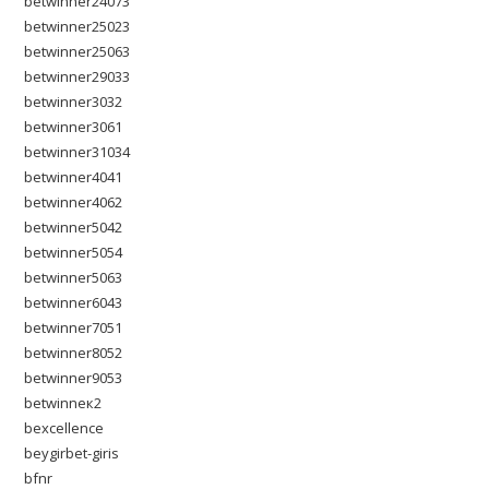
betwinner24073
betwinner25023
betwinner25063
betwinner29033
betwinner3032
betwinner3061
betwinner31034
betwinner4041
betwinner4062
betwinner5042
betwinner5054
betwinner5063
betwinner6043
betwinner7051
betwinner8052
betwinner9053
betwinneк2
bexcellence
beygirbet-giris
bfnr