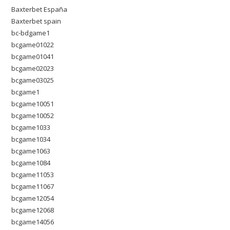
Baxterbet España
Baxterbet spain
bc-bdgame1
bcgame01022
bcgame01041
bcgame02023
bcgame03025
bcgame1
bcgame10051
bcgame10052
bcgame1033
bcgame1034
bcgame1063
bcgame1084
bcgame11053
bcgame11067
bcgame12054
bcgame12068
bcgame14056