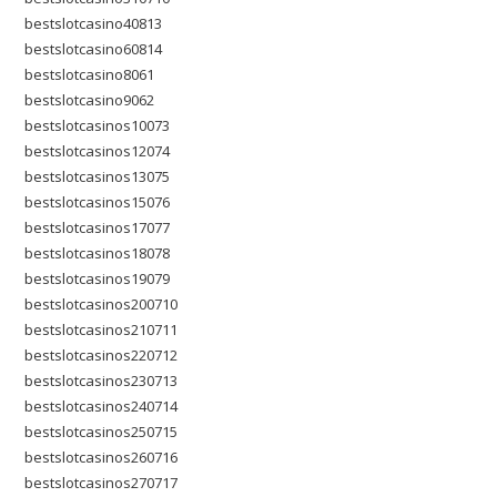
bestslotcasino40813
bestslotcasino60814
bestslotcasino8061
bestslotcasino9062
bestslotcasinos10073
bestslotcasinos12074
bestslotcasinos13075
bestslotcasinos15076
bestslotcasinos17077
bestslotcasinos18078
bestslotcasinos19079
bestslotcasinos200710
bestslotcasinos210711
bestslotcasinos220712
bestslotcasinos230713
bestslotcasinos240714
bestslotcasinos250715
bestslotcasinos260716
bestslotcasinos270717