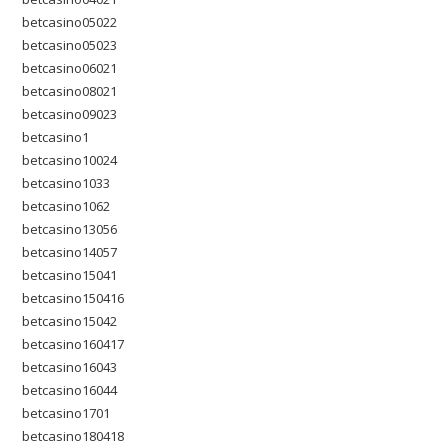
betcasino05022
betcasino05023
betcasino06021
betcasino08021
betcasino09023
betcasino1
betcasino10024
betcasino1033
betcasino1062
betcasino13056
betcasino14057
betcasino15041
betcasino150416
betcasino15042
betcasino160417
betcasino16043
betcasino16044
betcasino1701
betcasino180418