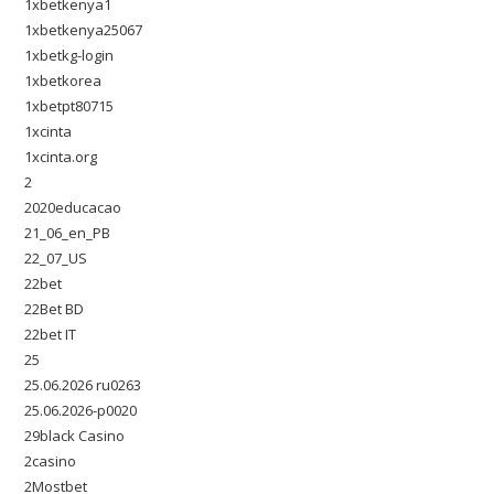
1xbetkenya1
1xbetkenya25067
1xbetkg-login
1xbetkorea
1xbetpt80715
1xcinta
1xcinta.org
2
2020educacao
21_06_en_PB
22_07_US
22bet
22Bet BD
22bet IT
25
25.06.2026 ru0263
25.06.2026-p0020
29black Casino
2casino
2Mostbet