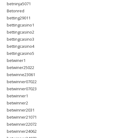
betninja5071
Betonred
betting29011
bettingcasino1
bettingcasino2
bettingcasino3
bettingcasino4
bettingcasino5
betwiner1
betwiner25022
betwinne23061
betwinner07022
betwinner07023
betwinner1
betwinner2
betwinner2031
betwinner21071
betwinner22072
betwinner24062