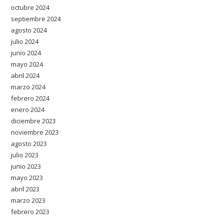
octubre 2024
septiembre 2024
agosto 2024
julio 2024
junio 2024
mayo 2024
abril 2024
marzo 2024
febrero 2024
enero 2024
diciembre 2023
noviembre 2023
agosto 2023
julio 2023
junio 2023
mayo 2023
abril 2023
marzo 2023
febrero 2023