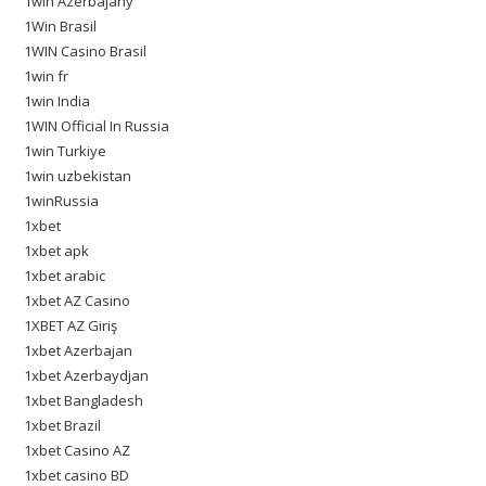
1win Azerbajany
1Win Brasil
1WIN Casino Brasil
1win fr
1win India
1WIN Official In Russia
1win Turkiye
1win uzbekistan
1winRussia
1xbet
1xbet apk
1xbet arabic
1xbet AZ Casino
1XBET AZ Giriş
1xbet Azerbajan
1xbet Azerbaydjan
1xbet Bangladesh
1xbet Brazil
1xbet Casino AZ
1xbet casino BD