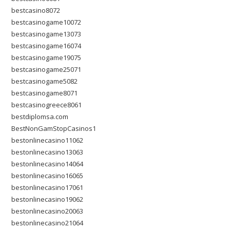
bestcasino8072
bestcasinogame10072
bestcasinogame13073
bestcasinogame16074
bestcasinogame19075
bestcasinogame25071
bestcasinogame5082
bestcasinogame8071
bestcasinogreece8061
bestdiplomsa.com
BestNonGamStopCasinos1
bestonlinecasino11062
bestonlinecasino13063
bestonlinecasino14064
bestonlinecasino16065
bestonlinecasino17061
bestonlinecasino19062
bestonlinecasino20063
bestonlinecasino21064