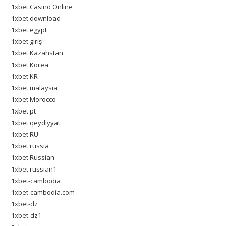
1xbet Casino Online
1xbet download
1xbet egypt
1xbet giriş
1xbet Kazahstan
1xbet Korea
1xbet KR
1xbet malaysia
1xbet Morocco
1xbet pt
1xbet qeydiyyat
1xbet RU
1xbet russia
1xbet Russian
1xbet russian1
1xbet-cambodia
1xbet-cambodia.com
1xbet-dz
1xbet-dz1