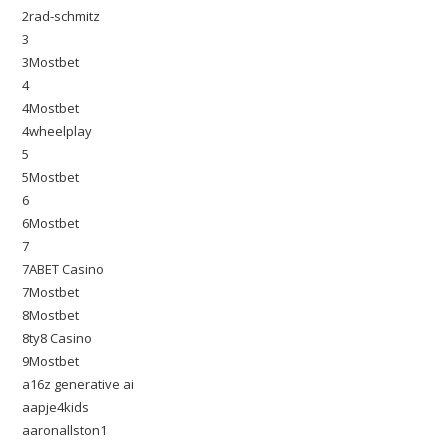
2rad-schmitz
3
3Mostbet
4
4Mostbet
4wheelplay
5
5Mostbet
6
6Mostbet
7
7ABET Casino
7Mostbet
8Mostbet
8ty8 Casino
9Mostbet
a16z generative ai
aapje4kids
aaronallston1