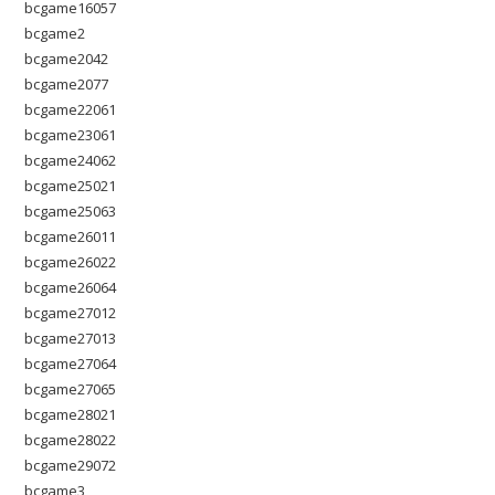
bcgame16057
bcgame2
bcgame2042
bcgame2077
bcgame22061
bcgame23061
bcgame24062
bcgame25021
bcgame25063
bcgame26011
bcgame26022
bcgame26064
bcgame27012
bcgame27013
bcgame27064
bcgame27065
bcgame28021
bcgame28022
bcgame29072
bcgame3