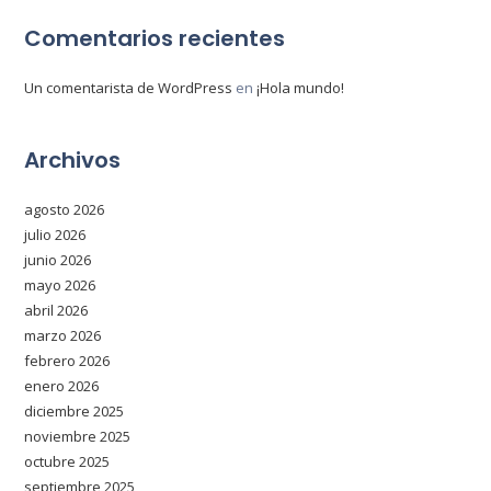
Comentarios recientes
Un comentarista de WordPress
en
¡Hola mundo!
Archivos
agosto 2026
julio 2026
junio 2026
mayo 2026
abril 2026
marzo 2026
febrero 2026
enero 2026
diciembre 2025
noviembre 2025
octubre 2025
septiembre 2025