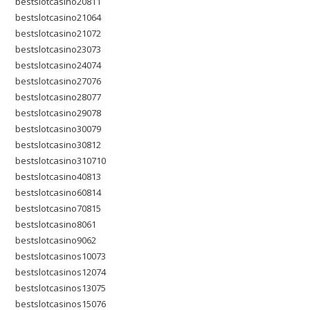
bestslotcasino20811
bestslotcasino21064
bestslotcasino21072
bestslotcasino23073
bestslotcasino24074
bestslotcasino27076
bestslotcasino28077
bestslotcasino29078
bestslotcasino30079
bestslotcasino30812
bestslotcasino310710
bestslotcasino40813
bestslotcasino60814
bestslotcasino70815
bestslotcasino8061
bestslotcasino9062
bestslotcasinos10073
bestslotcasinos12074
bestslotcasinos13075
bestslotcasinos15076