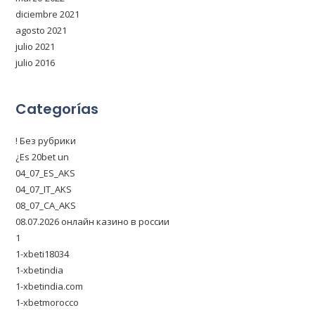
diciembre 2021
agosto 2021
julio 2021
julio 2016
Categorías
! Без рубрики
¿Es 20bet un
04_07_ES_AKS
04_07_IT_AKS
08_07_CA_AKS
08.07.2026 онлайн казино в россии
1
1-xbeti18034
1-xbetindia
1-xbetindia.com
1-xbetmorocco