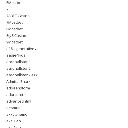
6Mostbet
7
7ABET Casino
7Mostbet
8Mostbet
8ty8 Casino
9Mostbet
a16z generative ai
aapje4kids
aaronallston1
aaronallston2
aaronallston29065
Admiral Shark
adriaanstorm
adurcentre
advancedhtml
aesmuc
akktranemo
aks 1 en
aks 2 en