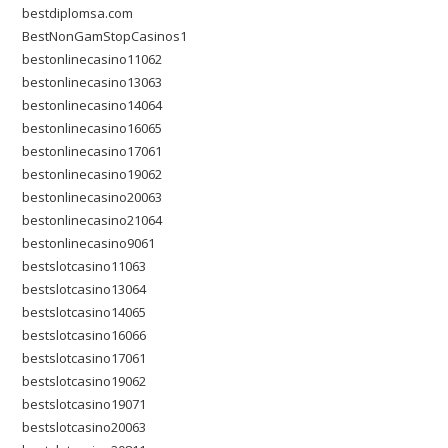
bestdiplomsa.com
BestNonGamStopCasinos1
bestonlinecasino11062
bestonlinecasino13063
bestonlinecasino14064
bestonlinecasino16065
bestonlinecasino17061
bestonlinecasino19062
bestonlinecasino20063
bestonlinecasino21064
bestonlinecasino9061
bestslotcasino11063
bestslotcasino13064
bestslotcasino14065
bestslotcasino16066
bestslotcasino17061
bestslotcasino19062
bestslotcasino19071
bestslotcasino20063