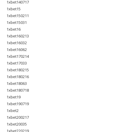
1xbet140717
1xbet15
1xbet150211
1xbet15031
1xbet16
1xbet160213
1xbet16032
1xbet16062
1xbet170214
1xbet17033
1xbet180215
1xbet180216
1xbet18063
1xbet180718
1xbet19
1xbet190719
1xbet2
1xbet200217
1xbet20035
1xbet220219