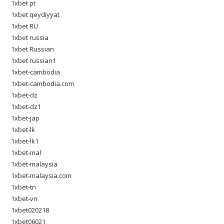
1xbet pt
1xbet qeydiyyat
1xbet RU
1xbet russia
1xbet Russian
1xbet russian1
1xbet-cambodia
1xbet-cambodia.com
1xbet-dz
1xbet-dz1
1xbet-jap
1xbet-lk
1xbet-lk1
1xbet-mal
1xbet-malaysia
1xbet-malaysia.com
1xbet-tn
1xbet-vn
1xbet020218
1xbet06021