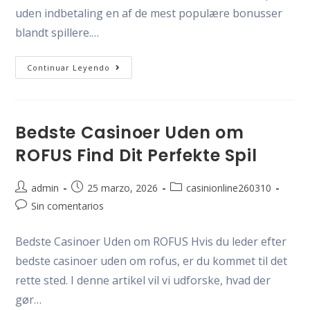
uden indbetaling en af de mest populære bonusser
blandt spillere.…
Free
Continuar Leyendo
Spins
Uden
Indbetaling
–
Få
Din
Bedste Casinoer Uden om
Chance
I
ROFUS Find Dit Perfekte Spil
Dag
Autor
Publicación
Categoría
admin
25 marzo, 2026
casinionline260310
de
de
de
Comentarios
Sin comentarios
la
la
la
de
entrada:
entrada:
entrada:
la
Bedste Casinoer Uden om ROFUS Hvis du leder efter
entrada:
bedste casinoer uden om rofus, er du kommet til det
rette sted. I denne artikel vil vi udforske, hvad der
gør…