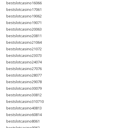
bestslotcasino16066
bestslotcasino17061
bestslotcasino19062
bestslotcasino19071
bestslotcasino20063
bestslotcasino20811
bestslotcasino21064
bestslotcasino21072
bestslotcasino23073
bestslotcasino24074
bestslotcasino27076
bestslotcasino28077
bestslotcasino29078
bestslotcasino30079
bestslotcasino30812
bestslotcasino310710
bestslotcasino40813
bestslotcasino60814
bestslotcasino8061
bestslotcasino9062