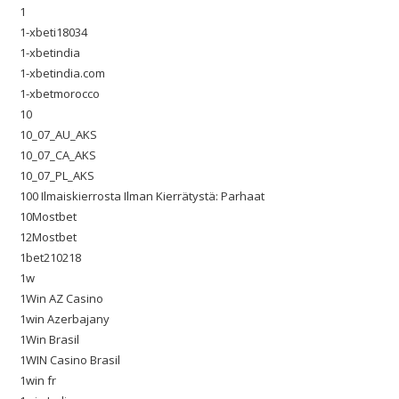
1
1-xbeti18034
1-xbetindia
1-xbetindia.com
1-xbetmorocco
10
10_07_AU_AKS
10_07_CA_AKS
10_07_PL_AKS
100 Ilmaiskierrosta Ilman Kierrätystä: Parhaat
10Mostbet
12Mostbet
1bet210218
1w
1Win AZ Casino
1win Azerbajany
1Win Brasil
1WIN Casino Brasil
1win fr