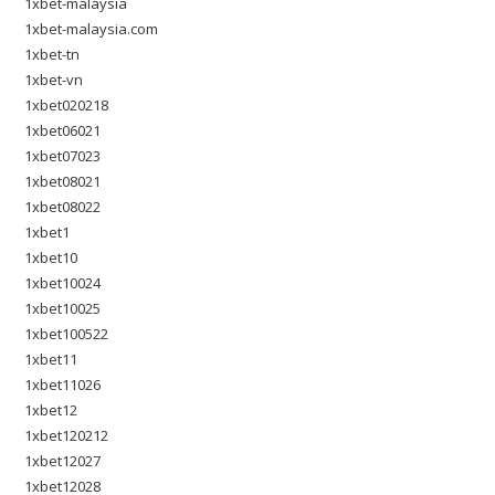
1xbet-malaysia
1xbet-malaysia.com
1xbet-tn
1xbet-vn
1xbet020218
1xbet06021
1xbet07023
1xbet08021
1xbet08022
1xbet1
1xbet10
1xbet10024
1xbet10025
1xbet100522
1xbet11
1xbet11026
1xbet12
1xbet120212
1xbet12027
1xbet12028