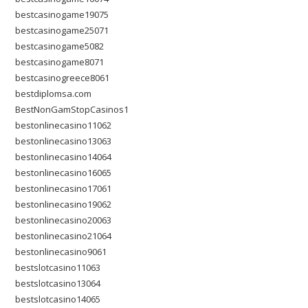
bestcasinogame19075
bestcasinogame25071
bestcasinogame5082
bestcasinogame8071
bestcasinogreece8061
bestdiplomsa.com
BestNonGamStopCasinos1
bestonlinecasino11062
bestonlinecasino13063
bestonlinecasino14064
bestonlinecasino16065
bestonlinecasino17061
bestonlinecasino19062
bestonlinecasino20063
bestonlinecasino21064
bestonlinecasino9061
bestslotcasino11063
bestslotcasino13064
bestslotcasino14065