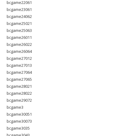
bcgame22061
bcgame23061
bcgame24062
bcgame25021
bcgame25063
bcgame26011
bcgame26022
bcgame26064
bcgame27012
bcgame27013
bcgame27064
bcgame27065
bcgame28021
bcgame28022
bcgame29072
bcgame3
bcgame30051
bcgame30073
bcgame3035
bcgame3043