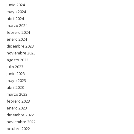
junio 2024
mayo 2024
abril 2024
marzo 2024
febrero 2024
enero 2024
diciembre 2023
noviembre 2023
agosto 2023
julio 2023
junio 2023
mayo 2023
abril 2023
marzo 2023
febrero 2023
enero 2023
diciembre 2022
noviembre 2022
octubre 2022