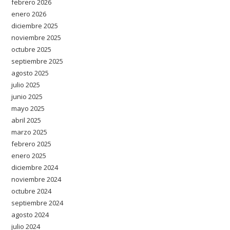
febrero 2026
enero 2026
diciembre 2025
noviembre 2025
octubre 2025
septiembre 2025
agosto 2025
julio 2025
junio 2025
mayo 2025
abril 2025
marzo 2025
febrero 2025
enero 2025
diciembre 2024
noviembre 2024
octubre 2024
septiembre 2024
agosto 2024
julio 2024