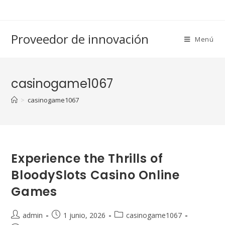
Saltar
al
contenido
Proveedor de innovación
Menú
casinogame1067
>
casinogame1067
Experience the Thrills of
BloodySlots Casino Online
Games
Autor
Publicación
Categoría
admin
1 junio, 2026
casinogame1067