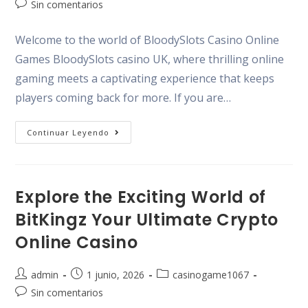
de
de
de
Comentarios
Sin comentarios
la
la
la
de
entrada:
entrada:
entrada:
la
Welcome to the world of BloodySlots Casino Online
entrada:
Games BloodySlots casino UK, where thrilling online
gaming meets a captivating experience that keeps
players coming back for more. If you are…
Experience
Continuar Leyendo
The
Thrills
Of
BloodySlots
Casino
Online
Explore the Exciting World of
Games
BitKingz Your Ultimate Crypto
Online Casino
Autor
Publicación
Categoría
admin
1 junio, 2026
casinogame1067
de
de
de
Comentarios
Sin comentarios
la
la
la
de