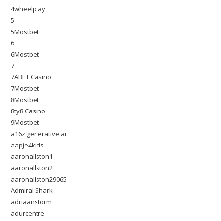
4wheelplay
5
5Mostbet
6
6Mostbet
7
7ABET Casino
7Mostbet
8Mostbet
8ty8 Casino
9Mostbet
a16z generative ai
aapje4kids
aaronallston1
aaronallston2
aaronallston29065
Admiral Shark
adriaanstorm
adurcentre