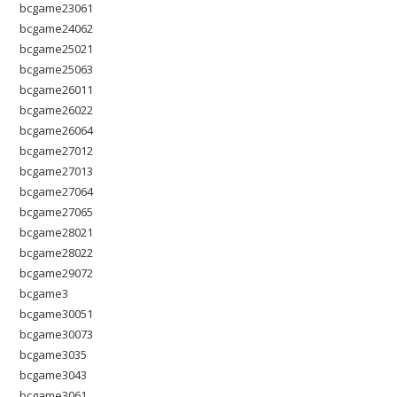
bcgame23061
bcgame24062
bcgame25021
bcgame25063
bcgame26011
bcgame26022
bcgame26064
bcgame27012
bcgame27013
bcgame27064
bcgame27065
bcgame28021
bcgame28022
bcgame29072
bcgame3
bcgame30051
bcgame30073
bcgame3035
bcgame3043
bcgame3061