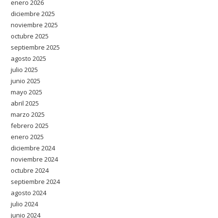
enero 2026
diciembre 2025
noviembre 2025
octubre 2025
septiembre 2025
agosto 2025
julio 2025
junio 2025
mayo 2025
abril 2025
marzo 2025
febrero 2025
enero 2025
diciembre 2024
noviembre 2024
octubre 2024
septiembre 2024
agosto 2024
julio 2024
junio 2024