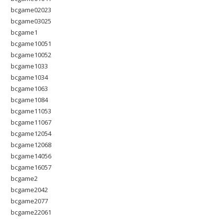
bcgame02023
bcgame03025
bcgame1
bcgame10051
bcgame10052
bcgame1033
bcgame1034
bcgame1063
bcgame1084
bcgame11053
bcgame11067
bcgame12054
bcgame12068
bcgame14056
bcgame16057
bcgame2
bcgame2042
bcgame2077
bcgame22061