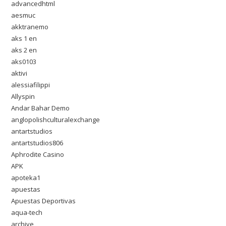
advancedhtml
aesmuc
akktranemo
aks 1 en
aks 2 en
aks0103
aktivi
alessiafilippi
Allyspin
Andar Bahar Demo
anglopolishculturalexchange
antartstudios
antartstudios806
Aphrodite Casino
APK
apoteka1
apuestas
Apuestas Deportivas
aqua-tech
archive