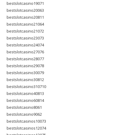
bestslotcasino19071
bestslotcasino20063
bestslotcasino20811
bestslotcasino21064
bestslotcasino21072
bestslotcasino23073
bestslotcasino24074
bestslotcasino27076
bestslotcasino28077
bestslotcasino29078
bestslotcasino30079
bestslotcasino30812
bestslotcasino310710
bestslotcasino40813
bestslotcasino60814
bestslotcasino8061
bestslotcasino9062
bestslotcasinos10073
bestslotcasinos12074