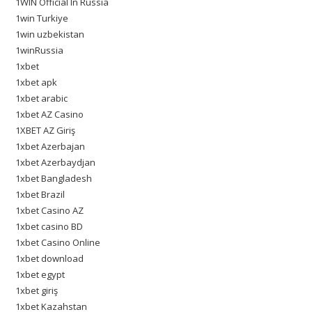
1WIN Official In Russia
1win Turkiye
1win uzbekistan
1winRussia
1xbet
1xbet apk
1xbet arabic
1xbet AZ Casino
1XBET AZ Giriş
1xbet Azerbajan
1xbet Azerbaydjan
1xbet Bangladesh
1xbet Brazil
1xbet Casino AZ
1xbet casino BD
1xbet Casino Online
1xbet download
1xbet egypt
1xbet giriş
1xbet Kazahstan