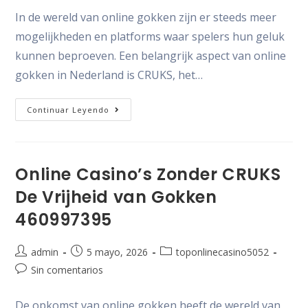
entrada:
entrada:
entrada:
la
In de wereld van online gokken zijn er steeds meer
entrada:
mogelijkheden en platforms waar spelers hun geluk
kunnen beproeven. Een belangrijk aspect van online
gokken in Nederland is CRUKS, het…
Goksite
Continuar Leyendo
Zonder
CRUKS
Vrijheid
En
Verantwoordelijkheid
Online Casino’s Zonder CRUKS
De Vrijheid van Gokken
460997395
Autor
Publicación
Categoría
admin
5 mayo, 2026
toponlinecasino5052
de
de
de
Comentarios
Sin comentarios
la
la
la
de
entrada:
entrada:
entrada:
la
De opkomst van online gokken heeft de wereld van