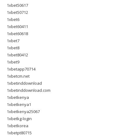
1xbet50617
1xbet50712
1xbet6
1xbet60411
1xbet60618
1xbet7
1xbet8
1xbet80412
1xbet9
1xbetapp70714
1xbetcm.net
1xbetinddownload
1xbetinddownload.com
1xbetkenya
1xbetkenya1
1xbetkenya25067
1xbetkg-login
1xbetkorea
1xbetpt80715