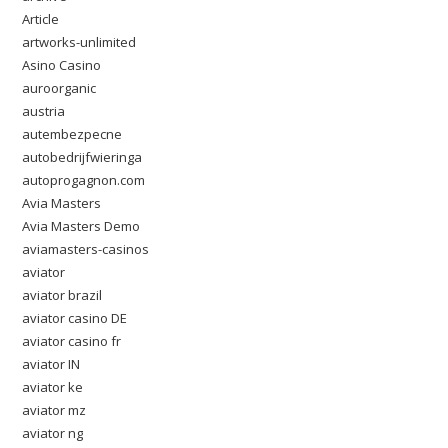
Article
artworks-unlimited
Asino Casino
auroorganic
austria
autembezpecne
autobedrijfwieringa
autoprogagnon.com
Avia Masters
Avia Masters Demo
aviamasters-casinos
aviator
aviator brazil
aviator casino DE
aviator casino fr
aviator IN
aviator ke
aviator mz
aviator ng