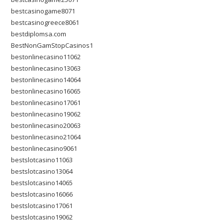
bestcasinogame8071
bestcasinogreece8061
bestdiplomsa.com
BestNonGamStopCasinos1
bestonlinecasino11062
bestonlinecasino13063
bestonlinecasino14064
bestonlinecasino16065
bestonlinecasino17061
bestonlinecasino19062
bestonlinecasino20063
bestonlinecasino21064
bestonlinecasino9061
bestslotcasino11063
bestslotcasino13064
bestslotcasino14065
bestslotcasino16066
bestslotcasino17061
bestslotcasino19062