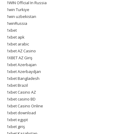
1WIN Official In Russia
1win Turkiye
1win uzbekistan
1winRussia
1xbet
1xbet apk
1xbet arabic
1xbet AZ Casino
1XBET AZ Giriş
1xbet Azerbajan
1xbet Azerbaydjan
1xbet Bangladesh
1xbet Brazil
1xbet Casino AZ
1xbet casino BD
1xbet Casino Online
1xbet download
1xbet egypt
1xbet giriş
1xbet Kazahstan