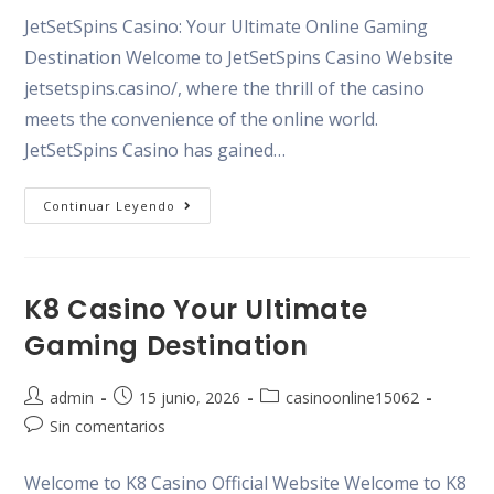
entrada:
entrada:
entrada:
la
JetSetSpins Casino: Your Ultimate Online Gaming
entrada:
Destination Welcome to JetSetSpins Casino Website
jetsetspins.casino/, where the thrill of the casino
meets the convenience of the online world.
JetSetSpins Casino has gained…
Experience
Continuar Leyendo
Thrills
And
Wins
At
JetSetSpins
Casino
K8 Casino Your Ultimate
Gaming Destination
Autor
Publicación
Categoría
admin
15 junio, 2026
casinoonline15062
de
de
de
Comentarios
Sin comentarios
la
la
la
de
entrada:
entrada:
entrada:
la
Welcome to K8 Casino Official Website Welcome to K8