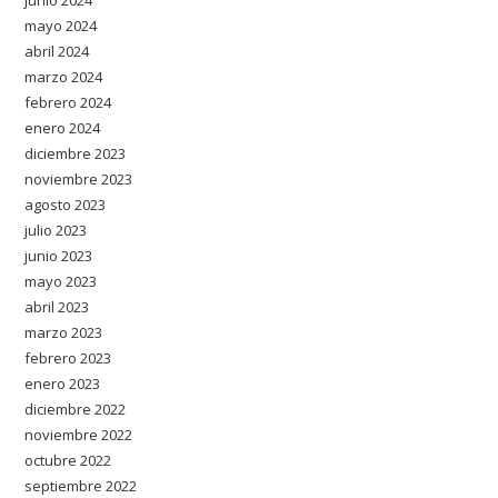
junio 2024
mayo 2024
abril 2024
marzo 2024
febrero 2024
enero 2024
diciembre 2023
noviembre 2023
agosto 2023
julio 2023
junio 2023
mayo 2023
abril 2023
marzo 2023
febrero 2023
enero 2023
diciembre 2022
noviembre 2022
octubre 2022
septiembre 2022