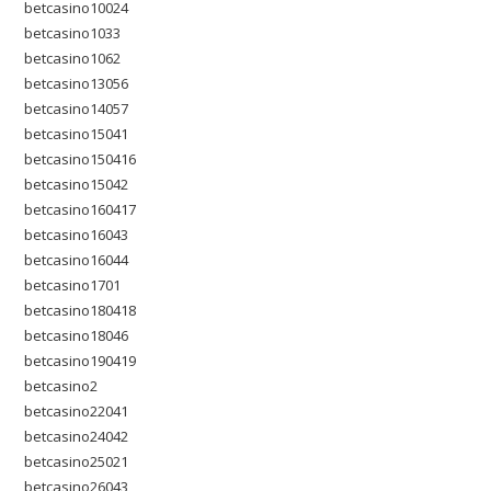
betcasino10024
betcasino1033
betcasino1062
betcasino13056
betcasino14057
betcasino15041
betcasino150416
betcasino15042
betcasino160417
betcasino16043
betcasino16044
betcasino1701
betcasino180418
betcasino18046
betcasino190419
betcasino2
betcasino22041
betcasino24042
betcasino25021
betcasino26043