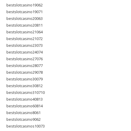
bestslotcasino19062
bestslotcasino19071
bestslotcasino20063
bestslotcasino20811
bestslotcasino21064
bestslotcasino21072
bestslotcasino23073
bestslotcasino24074
bestslotcasino27076
bestslotcasino28077
bestslotcasino29078
bestslotcasino30079
bestslotcasino30812
bestslotcasino310710
bestslotcasino40813
bestslotcasino60814
bestslotcasino8061
bestslotcasino9062
bestslotcasinos10073