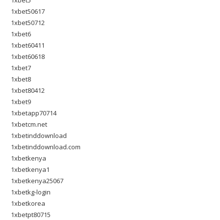
1xbet5
1xbet50617
1xbet50712
1xbet6
1xbet60411
1xbet60618
1xbet7
1xbet8
1xbet80412
1xbet9
1xbetapp70714
1xbetcm.net
1xbetinddownload
1xbetinddownload.com
1xbetkenya
1xbetkenya1
1xbetkenya25067
1xbetkg-login
1xbetkorea
1xbetpt80715