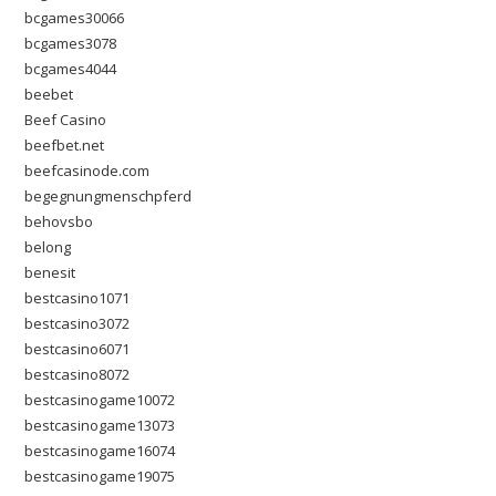
bcgames30066
bcgames3078
bcgames4044
beebet
Beef Casino
beefbet.net
beefcasinode.com
begegnungmenschpferd
behovsbo
belong
benesit
bestcasino1071
bestcasino3072
bestcasino6071
bestcasino8072
bestcasinogame10072
bestcasinogame13073
bestcasinogame16074
bestcasinogame19075