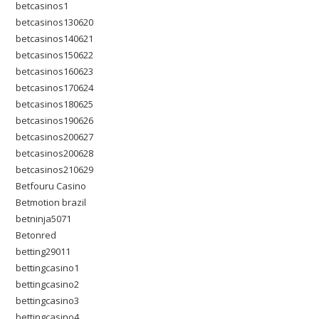
betcasinos1
betcasinos130620
betcasinos140621
betcasinos150622
betcasinos160623
betcasinos170624
betcasinos180625
betcasinos190626
betcasinos200627
betcasinos200628
betcasinos210629
Betfouru Casino
Betmotion brazil
betninja5071
Betonred
betting29011
bettingcasino1
bettingcasino2
bettingcasino3
bettingcasino4