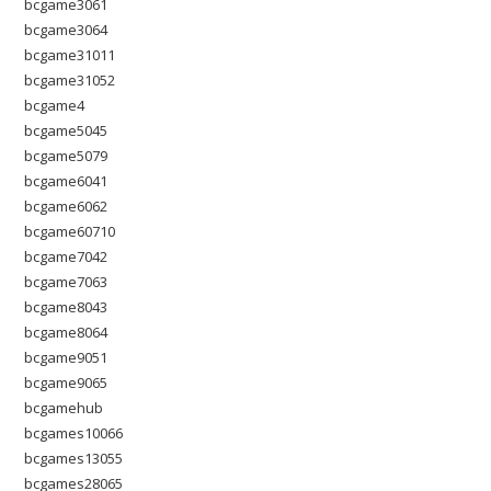
bcgame3061
bcgame3064
bcgame31011
bcgame31052
bcgame4
bcgame5045
bcgame5079
bcgame6041
bcgame6062
bcgame60710
bcgame7042
bcgame7063
bcgame8043
bcgame8064
bcgame9051
bcgame9065
bcgamehub
bcgames10066
bcgames13055
bcgames28065