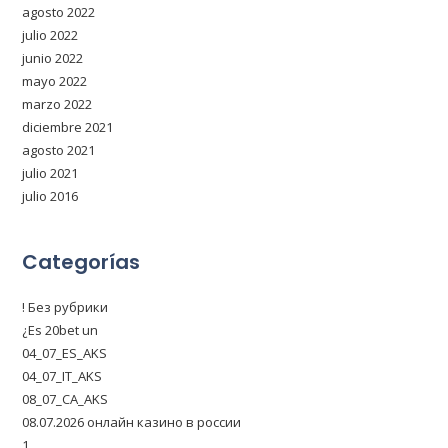
agosto 2022
julio 2022
junio 2022
mayo 2022
marzo 2022
diciembre 2021
agosto 2021
julio 2021
julio 2016
Categorías
! Без рубрики
¿Es 20bet un
04_07_ES_AKS
04_07_IT_AKS
08_07_CA_AKS
08.07.2026 онлайн казино в россии
1