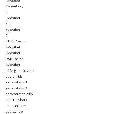
4Mostbet
4wheelplay
5
5Mostbet
6
6Mostbet
7
7ABET Casino
7Mostbet
8Mostbet
8ty8 Casino
9Mostbet
a16z generative ai
aapje4kids
aaronallston1
aaronallston2
aaronallston29065
Admiral Shark
adriaanstorm
adurcentre