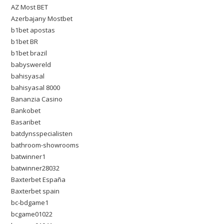
AZ Most BET
Azerbajany Mostbet
b1bet apostas
b1bet BR
b1bet brazil
babyswereld
bahisyasal
bahisyasal 8000
Bananzia Casino
Bankobet
Basaribet
batdynsspecialisten
bathroom-showrooms
batwinner1
batwinner28032
Baxterbet España
Baxterbet spain
bc-bdgame1
bcgame01022