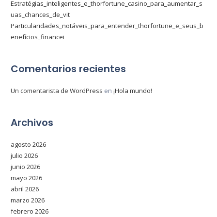
Estratégias_inteligentes_e_thorfortune_casino_para_aumentar_s
uas_chances_de_vit
Particularidades_notáveis_para_entender_thorfortune_e_seus_b
enefícios_financei
Comentarios recientes
Un comentarista de WordPress
en
¡Hola mundo!
Archivos
agosto 2026
julio 2026
junio 2026
mayo 2026
abril 2026
marzo 2026
febrero 2026