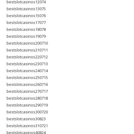
bestslotcasinos12074
bestslotcasinos13075
bestslotcasinos15076
bestslotcasinos17077
bestslotcasinos18078
bestslotcasinos19079
bestslotcasinos200710
bestslotcasinos210711
bestslotcasinos220712
bestslotcasinos230713
bestslotcasinos240714
bestslotcasinos250715
bestslotcasinos260716
bestslotcasinos270717
bestslotcasinos280718
bestslotcasinos290719
bestslotcasinos300720
bestslotcasinos30823
bestslotcasinos310721
bestslotcasinos40824