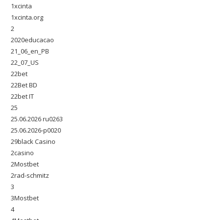
1xcinta
1xcinta.org
2
2020educacao
21_06_en_PB
22_07_US
22bet
22Bet BD
22bet IT
25
25.06.2026 ru0263
25.06.2026-p0020
29black Casino
2casino
2Mostbet
2rad-schmitz
3
3Mostbet
4