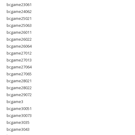
bcgame23061
bcgame24062
bcgame25021
bcgame25063
bcgame26011
bcgame26022
bcgame26064
bcgame27012
bcgame27013
bcgame27064
bcgame27065
bcgame28021
bcgame28022
bcgame29072
bcgame3
bcgame30051
bcgame30073
bcgame3035
bcgame3043