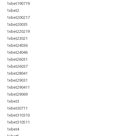
1xbet190719
1xbet2
1xbet200217
1xbet20035
1xbet220219
1xbet23021
1xbet24036
1xbet24046
1xbet26031
1xbet26037
1xbet28041
1xbet29031
1xbet290411
1xbet29069
1xbet3
1xbet30711
1xbet310310
1xbet310511
1xbet4