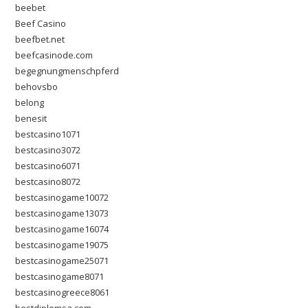
beebet
Beef Casino
beefbet.net
beefcasinode.com
begegnungmenschpferd
behovsbo
belong
benesit
bestcasino1071
bestcasino3072
bestcasino6071
bestcasino8072
bestcasinogame10072
bestcasinogame13073
bestcasinogame16074
bestcasinogame19075
bestcasinogame25071
bestcasinogame8071
bestcasinogreece8061