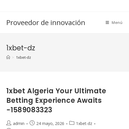
Saltar
al
contenido
Proveedor de innovación
Menú
1xbet-dz
>
1xbet-dz
1xbet Algeria Your Ultimate
Betting Experience Awaits
-1589083323
Autor
Publicación
Categoría
admin
24 mayo, 2026
1xbet-dz