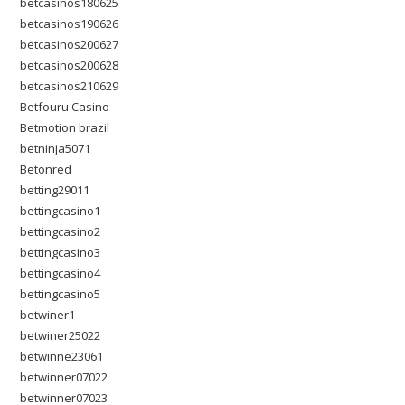
betcasinos180625
betcasinos190626
betcasinos200627
betcasinos200628
betcasinos210629
Betfouru Casino
Betmotion brazil
betninja5071
Betonred
betting29011
bettingcasino1
bettingcasino2
bettingcasino3
bettingcasino4
bettingcasino5
betwiner1
betwiner25022
betwinne23061
betwinner07022
betwinner07023