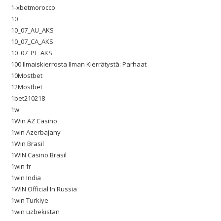
1-xbetmorocco
10
10_07_AU_AKS
10_07_CA_AKS
10_07_PL_AKS
100 Ilmaiskierrosta Ilman Kierrätystä: Parhaat
10Mostbet
12Mostbet
1bet210218
1w
1Win AZ Casino
1win Azerbajany
1Win Brasil
1WIN Casino Brasil
1win fr
1win India
1WIN Official In Russia
1win Turkiye
1win uzbekistan