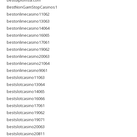
bestdiplomsa.com
BestNonGamStopCasinos1
bestonlinecasino11062
bestonlinecasino13063
bestonlinecasino14064
bestonlinecasino16065
bestonlinecasino17061
bestonlinecasino19062
bestonlinecasino20063
bestonlinecasino21064
bestonlinecasino9061
bestslotcasino11063
bestslotcasino13064
bestslotcasino14065
bestslotcasino16066
bestslotcasino17061
bestslotcasino19062
bestslotcasino19071
bestslotcasino20063
bestslotcasino20811