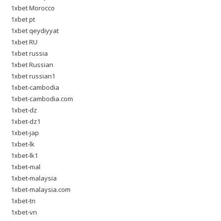
1xbet Morocco
1xbet pt
1xbet qeydiyyat
1xbet RU
1xbet russia
1xbet Russian
1xbet russian1
1xbet-cambodia
1xbet-cambodia.com
1xbet-dz
1xbet-dz1
1xbet-jap
1xbet-lk
1xbet-lk1
1xbet-mal
1xbet-malaysia
1xbet-malaysia.com
1xbet-tn
1xbet-vn