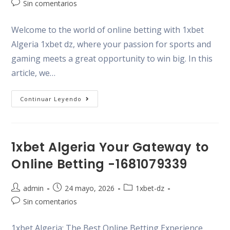
de
de
de
Comentarios
Sin comentarios
la
la
la
de
entrada:
entrada:
entrada:
la
Welcome to the world of online betting with 1xbet
entrada:
Algeria 1xbet dz, where your passion for sports and
gaming meets a great opportunity to win big. In this
article, we…
1xbet
Continuar Leyendo
Algeria
Your
Ultimate
Betting
Experience
Awaits
1xbet Algeria Your Gateway to
-1589083323
Online Betting -1681079339
Autor
Publicación
Categoría
admin
24 mayo, 2026
1xbet-dz
de
de
de
Comentarios
Sin comentarios
la
la
la
de
entrada:
entrada:
entrada:
la
1xbet Algeria: The Best Online Betting Experience