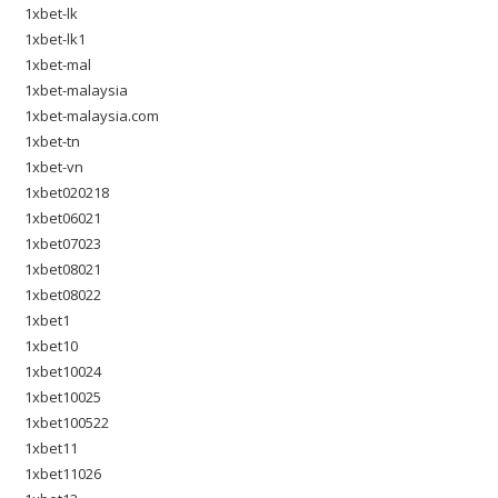
1xbet-lk
1xbet-lk1
1xbet-mal
1xbet-malaysia
1xbet-malaysia.com
1xbet-tn
1xbet-vn
1xbet020218
1xbet06021
1xbet07023
1xbet08021
1xbet08022
1xbet1
1xbet10
1xbet10024
1xbet10025
1xbet100522
1xbet11
1xbet11026