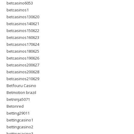
betcasino6053
betcasinos1
betcasinos130620
betcasinos140621
betcasinos150622
betcasinos160623
betcasinos170624
betcasinos180625
betcasinos190626
betcasinos200627
betcasinos200628
betcasinos210629
Betfouru Casino
Betmotion brazil
betninja5071
Betonred
betting29011
bettingcasino1
bettingcasino2
bettingcasino3