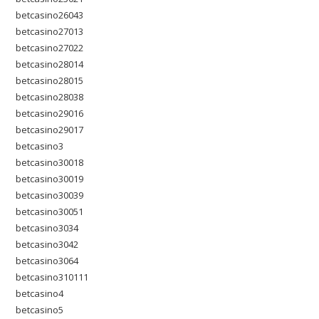
betcasino26043
betcasino27013
betcasino27022
betcasino28014
betcasino28015
betcasino28038
betcasino29016
betcasino29017
betcasino3
betcasino30018
betcasino30019
betcasino30039
betcasino30051
betcasino3034
betcasino3042
betcasino3064
betcasino310111
betcasino4
betcasino5