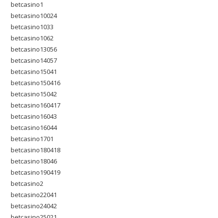
betcasino1
betcasino10024
betcasino1033
betcasino1062
betcasino13056
betcasino14057
betcasino15041
betcasino150416
betcasino15042
betcasino160417
betcasino16043
betcasino16044
betcasino1701
betcasino180418
betcasino18046
betcasino190419
betcasino2
betcasino22041
betcasino24042
betcasino25021