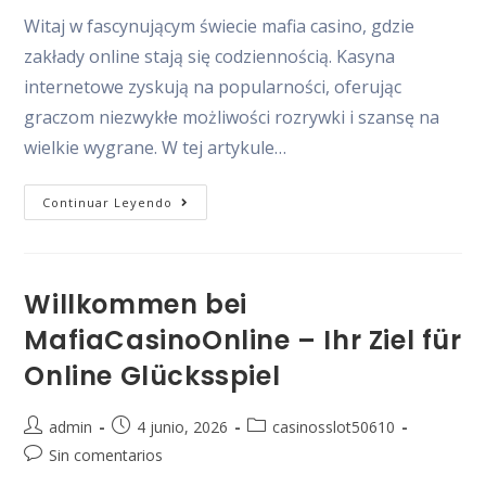
entrada:
entrada:
entrada:
la
Witaj w fascynującym świecie mafia casino, gdzie
entrada:
zakłady online stają się codziennością. Kasyna
internetowe zyskują na popularności, oferując
graczom niezwykłe możliwości rozrywki i szansę na
wielkie wygrane. W tej artykule…
Świat
Continuar Leyendo
Mafiacasinoonline
Przewodnik
Po
Zakładach
Online
Willkommen bei
MafiaCasinoOnline – Ihr Ziel für
Online Glücksspiel
Autor
Publicación
Categoría
admin
4 junio, 2026
casinosslot50610
de
de
de
Comentarios
Sin comentarios
la
la
la
de