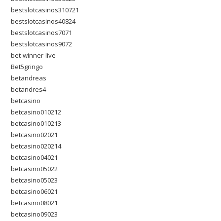
bestslotcasinos310721
bestslotcasinos40824
bestslotcasinos7071
bestslotcasinos9072
bet-winner-live
Bet5gringo
betandreas
betandres4
betcasino
betcasino010212
betcasino010213
betcasino02021
betcasino020214
betcasino04021
betcasino05022
betcasino05023
betcasino06021
betcasino08021
betcasino09023