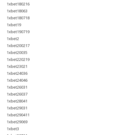
1xbet180216
1xbet18063
1xbet180718
1xbet19
1xbet190719
1xbet2
1xbet200217
1xbet20035
1xbet220219
1xbet23021
1xbet24036
1xbet24046
1xbet26031
1xbet26037
1xbet28041
1xbet29031
1xbet290411
1xbet29069
1xbet3