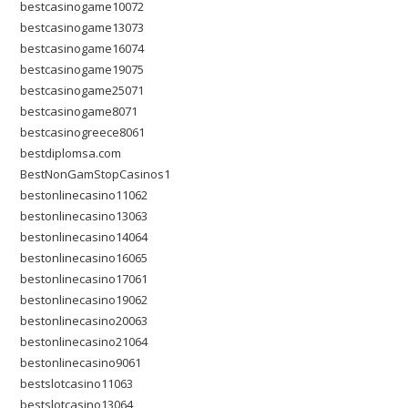
bestcasinogame10072
bestcasinogame13073
bestcasinogame16074
bestcasinogame19075
bestcasinogame25071
bestcasinogame8071
bestcasinogreece8061
bestdiplomsa.com
BestNonGamStopCasinos1
bestonlinecasino11062
bestonlinecasino13063
bestonlinecasino14064
bestonlinecasino16065
bestonlinecasino17061
bestonlinecasino19062
bestonlinecasino20063
bestonlinecasino21064
bestonlinecasino9061
bestslotcasino11063
bestslotcasino13064