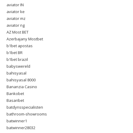
aviator IN
aviator ke
aviator mz
aviator ng
AZ Most BET
Azerbajany Mostbet
b1bet apostas
b1bet BR
b1bet brazil
babyswereld
bahisyasal
bahisyasal 8000
Bananzia Casino
Bankobet
Basaribet
batdynsspecialisten
bathroom-showrooms
batwinner1
batwinner28032