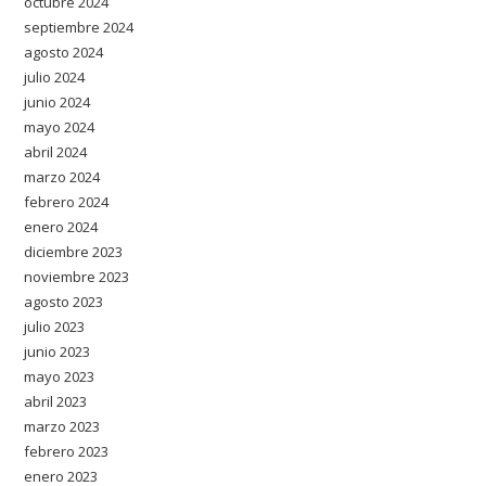
octubre 2024
septiembre 2024
agosto 2024
julio 2024
junio 2024
mayo 2024
abril 2024
marzo 2024
febrero 2024
enero 2024
diciembre 2023
noviembre 2023
agosto 2023
julio 2023
junio 2023
mayo 2023
abril 2023
marzo 2023
febrero 2023
enero 2023