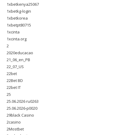
1xbetkenya25067
1xbetkg-login
1xbetkorea
1xbetpt80715
1xcinta
1xcinta.org
2
2020educacao
21_06_en_PB
22_07_US
22bet
22Bet BD
22bet IT
25
25.06.2026 ru0263
25.06.2026-p0020
29black Casino
2casino
2Mostbet