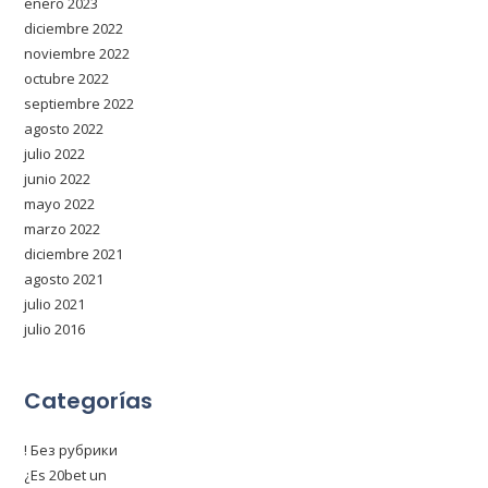
enero 2023
diciembre 2022
noviembre 2022
octubre 2022
septiembre 2022
agosto 2022
julio 2022
junio 2022
mayo 2022
marzo 2022
diciembre 2021
agosto 2021
julio 2021
julio 2016
Categorías
! Без рубрики
¿Es 20bet un