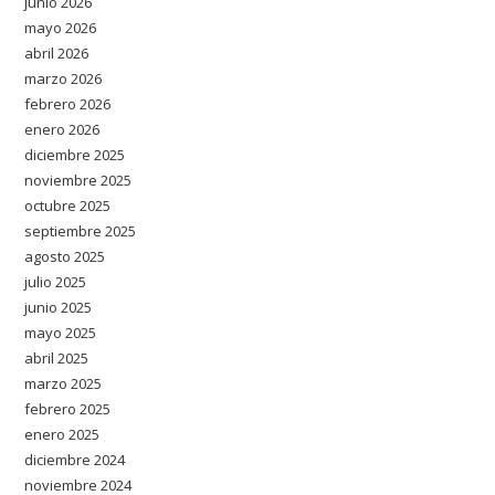
junio 2026
mayo 2026
abril 2026
marzo 2026
febrero 2026
enero 2026
diciembre 2025
noviembre 2025
octubre 2025
septiembre 2025
agosto 2025
julio 2025
junio 2025
mayo 2025
abril 2025
marzo 2025
febrero 2025
enero 2025
diciembre 2024
noviembre 2024