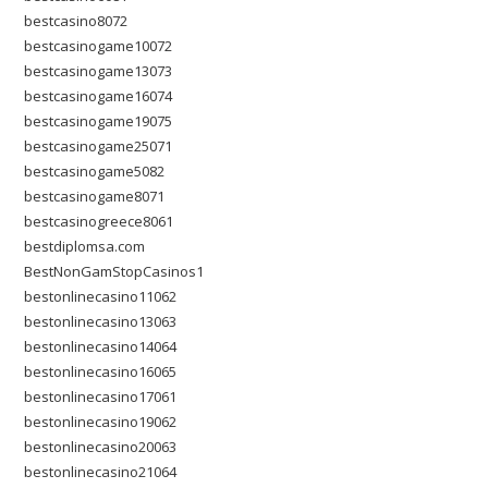
bestcasino8072
bestcasinogame10072
bestcasinogame13073
bestcasinogame16074
bestcasinogame19075
bestcasinogame25071
bestcasinogame5082
bestcasinogame8071
bestcasinogreece8061
bestdiplomsa.com
BestNonGamStopCasinos1
bestonlinecasino11062
bestonlinecasino13063
bestonlinecasino14064
bestonlinecasino16065
bestonlinecasino17061
bestonlinecasino19062
bestonlinecasino20063
bestonlinecasino21064