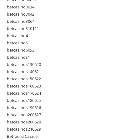
betcasino3034
betcasino3042
betcasino3064
betcasino310111
betcasino4
betcasino5
betcasino6053
betcasinos1
betcasinos130620
betcasinos140621
betcasinos150622
betcasinos160623
betcasinos170624
betcasinos180625
betcasinos190626
betcasinos200627
betcasinos200628
betcasinos210629
Betfouru Casino