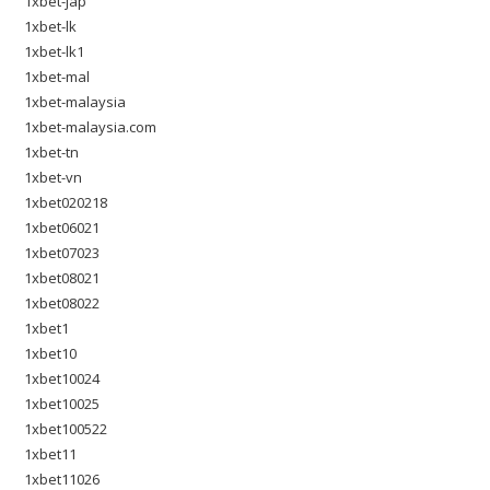
1xbet-jap
1xbet-lk
1xbet-lk1
1xbet-mal
1xbet-malaysia
1xbet-malaysia.com
1xbet-tn
1xbet-vn
1xbet020218
1xbet06021
1xbet07023
1xbet08021
1xbet08022
1xbet1
1xbet10
1xbet10024
1xbet10025
1xbet100522
1xbet11
1xbet11026