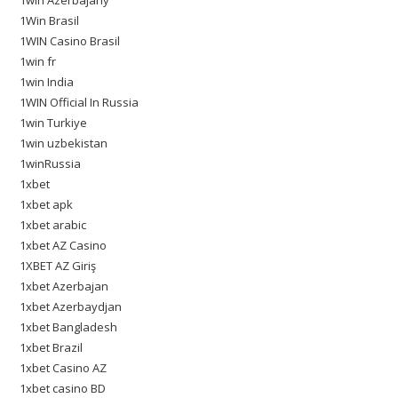
1win Azerbajany
1Win Brasil
1WIN Casino Brasil
1win fr
1win India
1WIN Official In Russia
1win Turkiye
1win uzbekistan
1winRussia
1xbet
1xbet apk
1xbet arabic
1xbet AZ Casino
1XBET AZ Giriş
1xbet Azerbajan
1xbet Azerbaydjan
1xbet Bangladesh
1xbet Brazil
1xbet Casino AZ
1xbet casino BD