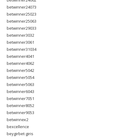
betwinner24062
betwinner24073
betwinner25023
betwinner25063
betwinner29033
betwinner3032
betwinner3061
betwinner31034
betwinner4041
betwinner4062
betwinner5042
betwinner5054
betwinner5063
betwinner6043
betwinner7051
betwinner8052
betwinner9053
betwinneк2
bexcellence
beygirbet-giris