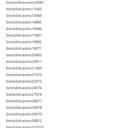
bestonlinecasino9061
bestslotcasino11063
bestslotcasino13064
bestslotcasino14065
bestslotcasino16066
bestslotcasino17061
bestslotcasino19062
bestslotcasino19071
bestslotcasino20063
bestslotcasino20811
bestslotcasino21064
bestslotcasino21072
bestslotcasino23073
bestslotcasino24074
bestslotcasino27076
bestslotcasino28077
bestslotcasino29078
bestslotcasino30079
bestslotcasino30812
bestslotcasino310710