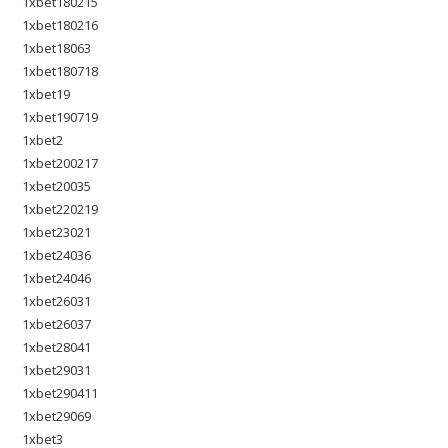
1xbet180215
1xbet180216
1xbet18063
1xbet180718
1xbet19
1xbet190719
1xbet2
1xbet200217
1xbet20035
1xbet220219
1xbet23021
1xbet24036
1xbet24046
1xbet26031
1xbet26037
1xbet28041
1xbet29031
1xbet290411
1xbet29069
1xbet3