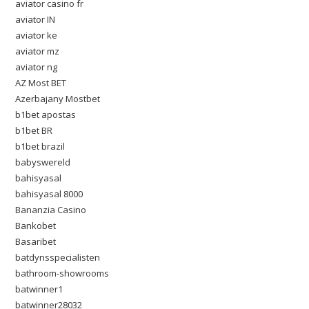
aviator casino fr
aviator IN
aviator ke
aviator mz
aviator ng
AZ Most BET
Azerbajany Mostbet
b1bet apostas
b1bet BR
b1bet brazil
babyswereld
bahisyasal
bahisyasal 8000
Bananzia Casino
Bankobet
Basaribet
batdynsspecialisten
bathroom-showrooms
batwinner1
batwinner28032