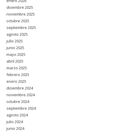
enero 2026
diciembre 2025
noviembre 2025
octubre 2025
septiembre 2025
agosto 2025
julio 2025
junio 2025
mayo 2025
abril 2025
marzo 2025
febrero 2025
enero 2025
diciembre 2024
noviembre 2024
octubre 2024
septiembre 2024
agosto 2024
julio 2024
junio 2024