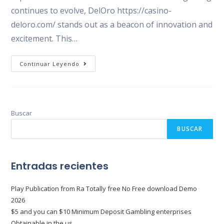
continues to evolve, DelOro https://casino-
deloro.com/ stands out as a beacon of innovation and
excitement. This…
Unlocking
Continuar Leyendo
The
Mysteries
Of
DelOro
The
Casino
Experience
Buscar
Redefined
BUSCAR
Entradas recientes
Play Publication from Ra Totally free No Free download Demo
2026
$5 and you can $10 Minimum Deposit Gambling enterprises
Obtainable in the us