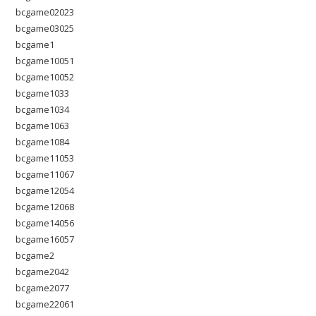
bcgame02023
bcgame03025
bcgame1
bcgame10051
bcgame10052
bcgame1033
bcgame1034
bcgame1063
bcgame1084
bcgame11053
bcgame11067
bcgame12054
bcgame12068
bcgame14056
bcgame16057
bcgame2
bcgame2042
bcgame2077
bcgame22061