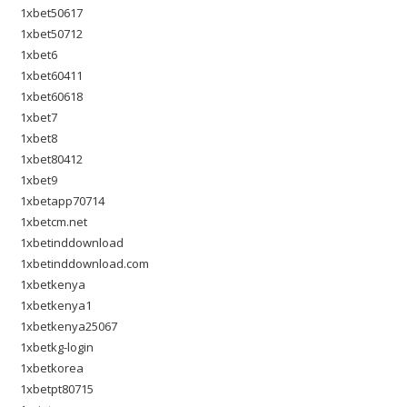
1xbet50617
1xbet50712
1xbet6
1xbet60411
1xbet60618
1xbet7
1xbet8
1xbet80412
1xbet9
1xbetapp70714
1xbetcm.net
1xbetinddownload
1xbetinddownload.com
1xbetkenya
1xbetkenya1
1xbetkenya25067
1xbetkg-login
1xbetkorea
1xbetpt80715