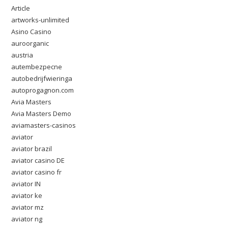
Article
artworks-unlimited
Asino Casino
auroorganic
austria
autembezpecne
autobedrijfwieringa
autoprogagnon.com
Avia Masters
Avia Masters Demo
aviamasters-casinos
aviator
aviator brazil
aviator casino DE
aviator casino fr
aviator IN
aviator ke
aviator mz
aviator ng