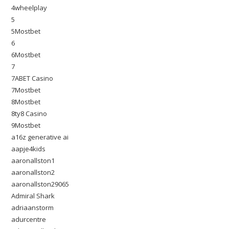
4wheelplay
5
5Mostbet
6
6Mostbet
7
7ABET Casino
7Mostbet
8Mostbet
8ty8 Casino
9Mostbet
a16z generative ai
aapje4kids
aaronallston1
aaronallston2
aaronallston29065
Admiral Shark
adriaanstorm
adurcentre