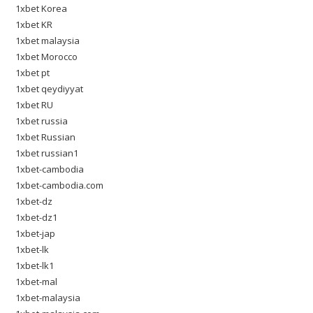
1xbet Korea
1xbet KR
1xbet malaysia
1xbet Morocco
1xbet pt
1xbet qeydiyyat
1xbet RU
1xbet russia
1xbet Russian
1xbet russian1
1xbet-cambodia
1xbet-cambodia.com
1xbet-dz
1xbet-dz1
1xbet-jap
1xbet-lk
1xbet-lk1
1xbet-mal
1xbet-malaysia