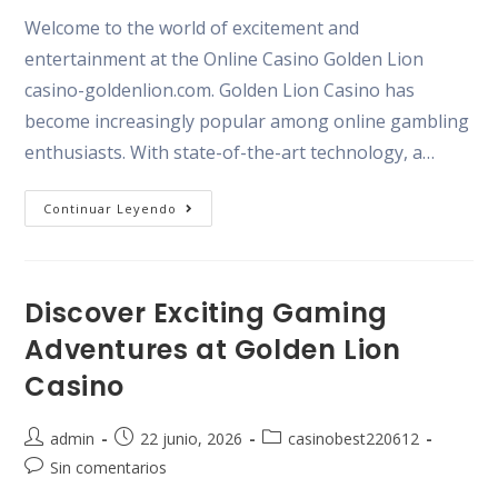
entrada:
entrada:
entrada:
la
Welcome to the world of excitement and
entrada:
entertainment at the Online Casino Golden Lion
casino-goldenlion.com. Golden Lion Casino has
become increasingly popular among online gambling
enthusiasts. With state-of-the-art technology, a…
Discover
Continuar Leyendo
The
Excitement
Of
Online
Casino
Golden
Discover Exciting Gaming
Lion
Adventures at Golden Lion
Casino
Autor
Publicación
Categoría
admin
22 junio, 2026
casinobest220612
de
de
de
Comentarios
Sin comentarios
la
la
la
de