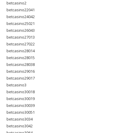
betcasino2
betcasino22041
betcasino24042
betcasino25021
betcasino26043
betcasino27013
betcasino27022
betcasino28014
betcasino28015
betcasino28038
betcasino29016
betcasino29017
betcasino3
betcasino30018
betcasino30019
betcasino30039
betcasino30051
betcasino3034
betcasino3042
betcasino3064