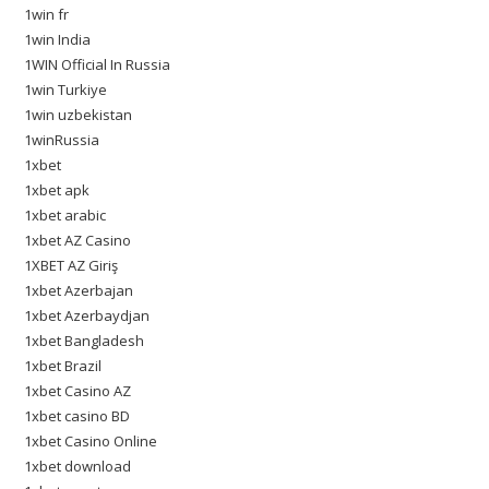
1win fr
1win India
1WIN Official In Russia
1win Turkiye
1win uzbekistan
1winRussia
1xbet
1xbet apk
1xbet arabic
1xbet AZ Casino
1XBET AZ Giriş
1xbet Azerbajan
1xbet Azerbaydjan
1xbet Bangladesh
1xbet Brazil
1xbet Casino AZ
1xbet casino BD
1xbet Casino Online
1xbet download