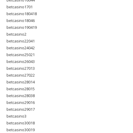
betcasino16044
betcasino1701
betcasino180418
betcasino18046
betcasino190419
betcasino2
betcasino22041
betcasino24042
betcasino25021
betcasino26043
betcasino27013
betcasino27022
betcasino28014
betcasino28015
betcasino28038
betcasino29016
betcasino29017
betcasino3
betcasino30018
betcasino30019