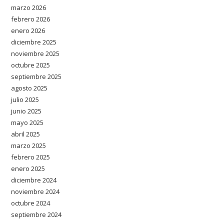
marzo 2026
febrero 2026
enero 2026
diciembre 2025
noviembre 2025
octubre 2025
septiembre 2025
agosto 2025
julio 2025
junio 2025
mayo 2025
abril 2025
marzo 2025
febrero 2025
enero 2025
diciembre 2024
noviembre 2024
octubre 2024
septiembre 2024