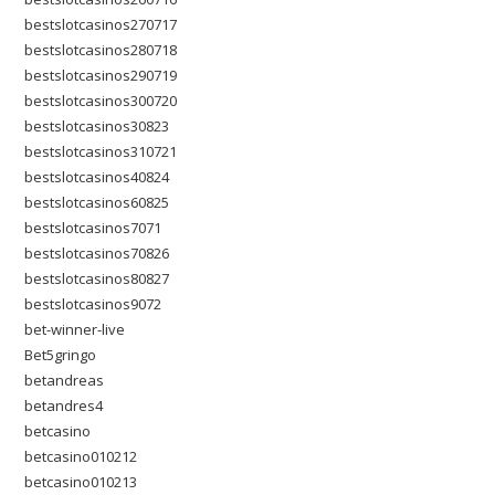
bestslotcasinos270717
bestslotcasinos280718
bestslotcasinos290719
bestslotcasinos300720
bestslotcasinos30823
bestslotcasinos310721
bestslotcasinos40824
bestslotcasinos60825
bestslotcasinos7071
bestslotcasinos70826
bestslotcasinos80827
bestslotcasinos9072
bet-winner-live
Bet5gringo
betandreas
betandres4
betcasino
betcasino010212
betcasino010213