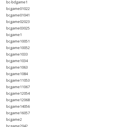
bc-bdgame1
bcgame01022
bcgame01041
bcgame02023
bcgame03025
bcgame1
bcgame10051
bcgame10052
bcgame1033
bcgame1034
bcgame1063
bcgame1084
bcgame11053
bcgame11067
bcgame12054
bcgame12068
bcgame14056
bcgame16057
bcgame2
bcgame2042