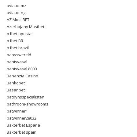
aviator mz
aviator ng
AZ Most BET
Azerbajany Mostbet
b1bet apostas
b1bet BR
b1bet brazil
babyswereld
bahisyasal
bahisyasal 8000
Bananzia Casino
Bankobet
Basaribet
batdynsspecialisten
bathroom-showrooms
batwinner1
batwinner28032
Baxterbet España
Baxterbet spain