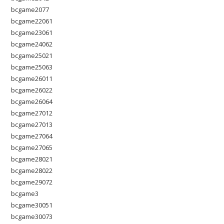
bcgame2077
bcgame22061
bcgame23061
bcgame24062
bcgame25021
bcgame25063
bcgame26011
bcgame26022
bcgame26064
bcgame27012
bcgame27013
bcgame27064
bcgame27065
bcgame28021
bcgame28022
bcgame29072
bcgame3
bcgame30051
bcgame30073