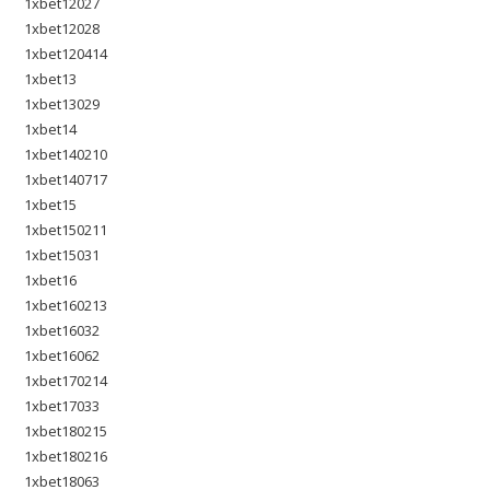
1xbet12027
1xbet12028
1xbet120414
1xbet13
1xbet13029
1xbet14
1xbet140210
1xbet140717
1xbet15
1xbet150211
1xbet15031
1xbet16
1xbet160213
1xbet16032
1xbet16062
1xbet170214
1xbet17033
1xbet180215
1xbet180216
1xbet18063