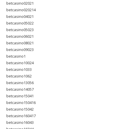
betcasino02021
betcasino020214
betcasino04021
betcasino05022
betcasino05023
betcasino06021
betcasino08021
betcasino09023
betcasino1
betcasino10024
betcasino1033
betcasino1062
betcasino13056
betcasino14057
betcasino15041
betcasino150416
betcasino15042
betcasino160417
betcasino16043