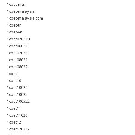
1xbet-mal
1xbet-malaysia
1xbet-malaysia.com
1xbet-tn
1xbet-vn
1xbet020218
1xbet06021
1xbet07023
1xbet08021
1xbet08022
1xbet1
1xbet10
1xbet10024
1xbet10025
1xbet100522
1xbet11
1xbet11026
1xbet12
1xbet120212