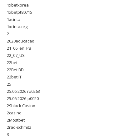
1xbetkorea
1xbetpt80715
1xcinta
1xcinta.org
2
2020educacao
21_06_en_PB
22_07_US
22bet
22Bet BD
22bet IT
25
25.06.2026 ru0263
25.06.2026-p0020
29black Casino
2casino
2Mostbet
2rad-schmitz
3