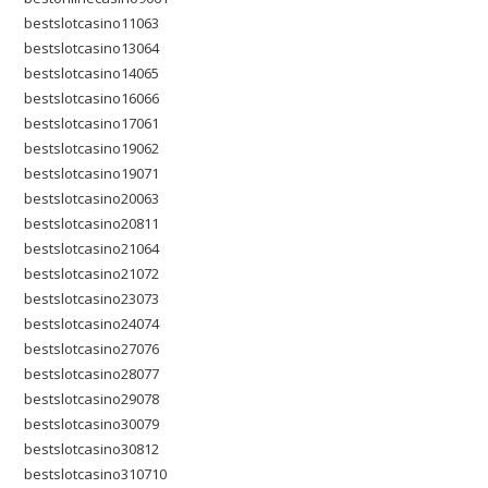
bestslotcasino11063
bestslotcasino13064
bestslotcasino14065
bestslotcasino16066
bestslotcasino17061
bestslotcasino19062
bestslotcasino19071
bestslotcasino20063
bestslotcasino20811
bestslotcasino21064
bestslotcasino21072
bestslotcasino23073
bestslotcasino24074
bestslotcasino27076
bestslotcasino28077
bestslotcasino29078
bestslotcasino30079
bestslotcasino30812
bestslotcasino310710