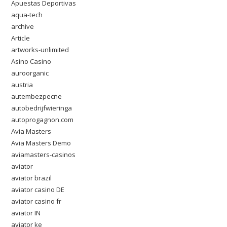
Apuestas Deportivas
aqua-tech
archive
Article
artworks-unlimited
Asino Casino
auroorganic
austria
autembezpecne
autobedrijfwieringa
autoprogagnon.com
Avia Masters
Avia Masters Demo
aviamasters-casinos
aviator
aviator brazil
aviator casino DE
aviator casino fr
aviator IN
aviator ke