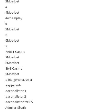
3Mostbet
4
4Mostbet
4wheelplay
5
5Mostbet
6
6Mostbet
7
7ABET Casino
7Mostbet
8Mostbet
8ty8 Casino
9Mostbet
a16z generative ai
aapje4kids
aaronallston1
aaronallston2
aaronallston29065
Admiral Shark