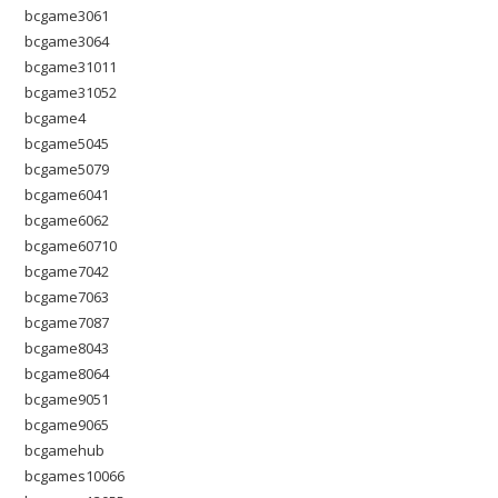
bcgame3061
bcgame3064
bcgame31011
bcgame31052
bcgame4
bcgame5045
bcgame5079
bcgame6041
bcgame6062
bcgame60710
bcgame7042
bcgame7063
bcgame7087
bcgame8043
bcgame8064
bcgame9051
bcgame9065
bcgamehub
bcgames10066