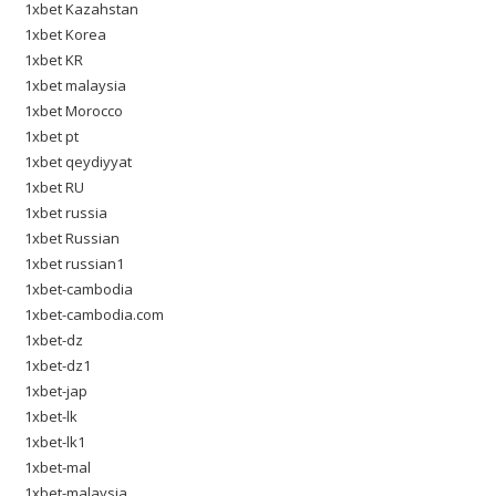
1xbet Kazahstan
1xbet Korea
1xbet KR
1xbet malaysia
1xbet Morocco
1xbet pt
1xbet qeydiyyat
1xbet RU
1xbet russia
1xbet Russian
1xbet russian1
1xbet-cambodia
1xbet-cambodia.com
1xbet-dz
1xbet-dz1
1xbet-jap
1xbet-lk
1xbet-lk1
1xbet-mal
1xbet-malaysia