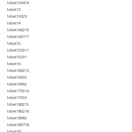
1xbet120414
1xbet13
1xbet13029
1xbet14
1xbet140210
1xbet140717
1xbet15
1xbet150211
1xbet15031
1xbet16
1xbet160213
1xbet16032
1xbet16062
1xbet170214
1xbet17033
1xbet180215
1xbet180216
1xbet18063
1xbet180718
1xbet19