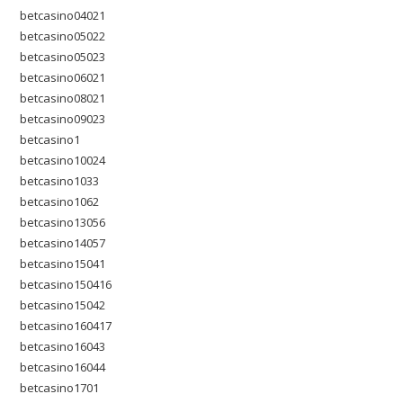
betcasino04021
betcasino05022
betcasino05023
betcasino06021
betcasino08021
betcasino09023
betcasino1
betcasino10024
betcasino1033
betcasino1062
betcasino13056
betcasino14057
betcasino15041
betcasino150416
betcasino15042
betcasino160417
betcasino16043
betcasino16044
betcasino1701