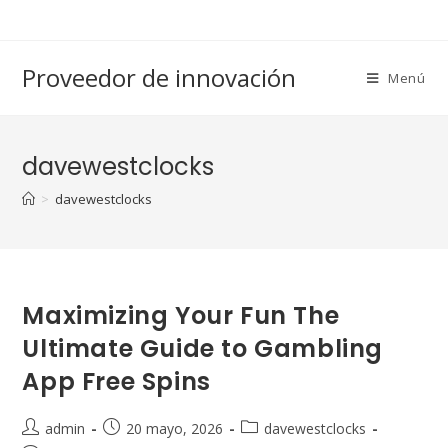
Saltar
al
contenido
Proveedor de innovación
Menú
davewestclocks
>
davewestclocks
Maximizing Your Fun The
Ultimate Guide to Gambling
App Free Spins
Autor
Publicación
Categoría
admin
20 mayo, 2026
davewestclocks