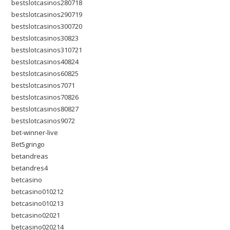
bestslotcasinos280718
bestslotcasinos290719
bestslotcasinos300720
bestslotcasinos30823
bestslotcasinos310721
bestslotcasinos40824
bestslotcasinos60825
bestslotcasinos7071
bestslotcasinos70826
bestslotcasinos80827
bestslotcasinos9072
bet-winner-live
Bet5gringo
betandreas
betandres4
betcasino
betcasino010212
betcasino010213
betcasino02021
betcasino020214