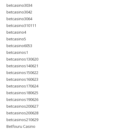
betcasino3034
betcasino3042
betcasino3064
betcasino310111
betcasino4
betcasino5
betcasino6053
betcasinos1
betcasinos130620
betcasinos140621
betcasinos150622
betcasinos160623
betcasinos170624
betcasinos180625
betcasinos190626
betcasinos200627
betcasinos200628
betcasinos210629
Betfouru Casino