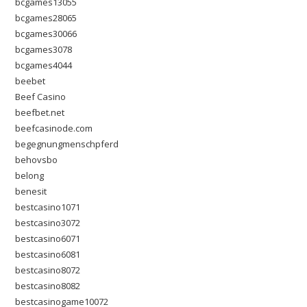
bcgames13055
bcgames28065
bcgames30066
bcgames3078
bcgames4044
beebet
Beef Casino
beefbet.net
beefcasinode.com
begegnungmenschpferd
behovsbo
belong
benesit
bestcasino1071
bestcasino3072
bestcasino6071
bestcasino6081
bestcasino8072
bestcasino8082
bestcasinogame10072