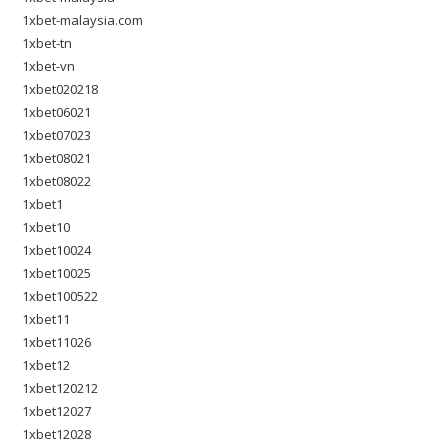
1xbet-malaysia.com
1xbet-tn
1xbet-vn
1xbet020218
1xbet06021
1xbet07023
1xbet08021
1xbet08022
1xbet1
1xbet10
1xbet10024
1xbet10025
1xbet100522
1xbet11
1xbet11026
1xbet12
1xbet120212
1xbet12027
1xbet12028