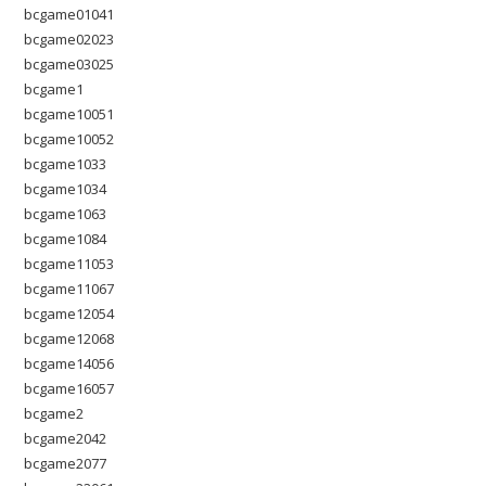
bcgame01041
bcgame02023
bcgame03025
bcgame1
bcgame10051
bcgame10052
bcgame1033
bcgame1034
bcgame1063
bcgame1084
bcgame11053
bcgame11067
bcgame12054
bcgame12068
bcgame14056
bcgame16057
bcgame2
bcgame2042
bcgame2077