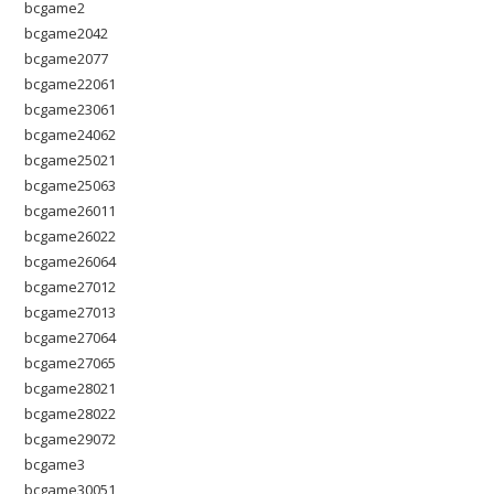
bcgame2
bcgame2042
bcgame2077
bcgame22061
bcgame23061
bcgame24062
bcgame25021
bcgame25063
bcgame26011
bcgame26022
bcgame26064
bcgame27012
bcgame27013
bcgame27064
bcgame27065
bcgame28021
bcgame28022
bcgame29072
bcgame3
bcgame30051