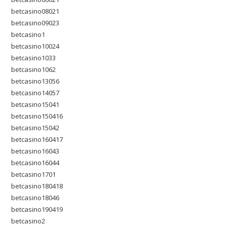
betcasino08021
betcasino09023
betcasino1
betcasino10024
betcasino1033
betcasino1062
betcasino13056
betcasino14057
betcasino15041
betcasino150416
betcasino15042
betcasino160417
betcasino16043
betcasino16044
betcasino1701
betcasino180418
betcasino18046
betcasino190419
betcasino2