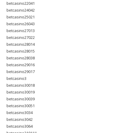
betcasino22041
betcasino24042
betcasino25021
betcasino26043
betcasino27013
betcasino27022
betcasino28014
betcasino28015
betcasino28038
betcasino29016
betcasino29017
betcasino3
betcasino30018
betcasino30019
betcasino30039
betcasino30051
betcasino3034
betcasino3042
betcasino3064