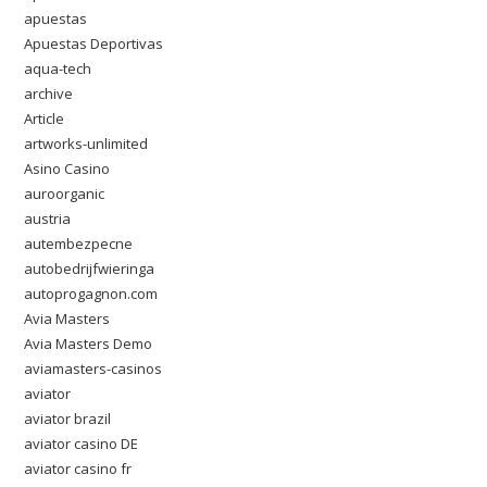
apuestas
Apuestas Deportivas
aqua-tech
archive
Article
artworks-unlimited
Asino Casino
auroorganic
austria
autembezpecne
autobedrijfwieringa
autoprogagnon.com
Avia Masters
Avia Masters Demo
aviamasters-casinos
aviator
aviator brazil
aviator casino DE
aviator casino fr