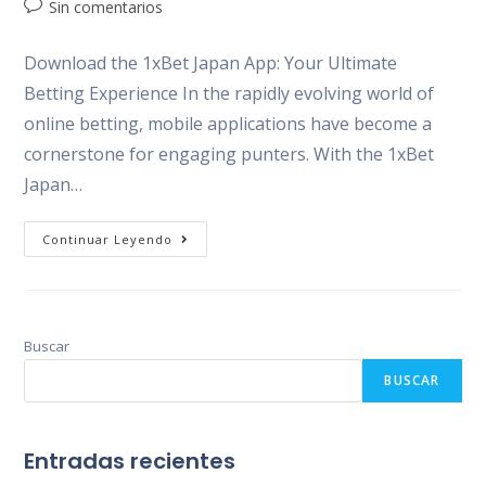
de
de
de
Comentarios
Sin comentarios
la
la
la
de
entrada:
entrada:
entrada:
la
Download the 1xBet Japan App: Your Ultimate
entrada:
Betting Experience In the rapidly evolving world of
online betting, mobile applications have become a
cornerstone for engaging punters. With the 1xBet
Japan…
Download
Continuar Leyendo
The
1xBet
Japan
App
Your
Ultimate
Betting
Buscar
Experience
BUSCAR
Entradas recientes