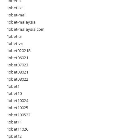
1xbet-lk
1xbet-lk1
1xbet-mal
1xbet-malaysia
1xbet-malaysia.com
1xbet-tn
1xbet-vn
1xbet020218
1xbet06021
1xbet07023
1xbet08021
1xbet08022
1xbet1
1xbet10
1xbet10024
1xbet10025
1xbet100522
1xbet11
1xbet11026
1xbet12