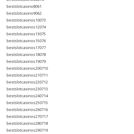
bestslotcasino8061
bestslotcasino9062
bestslotcasinos10073
bestslotcasinos12074
bestslotcasinos13075
bestslotcasinos15076
bestslotcasinos17077
bestslotcasinos18078
bestslotcasinos19079
bestslotcasinos200710
bestslotcasinos210711
bestslotcasinos220712
bestslotcasinos230713
bestslotcasinos240714
bestslotcasinos250715
bestslotcasinos260716
bestslotcasinos270717
bestslotcasinos280718
bestslotcasinos290719