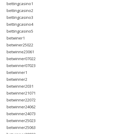
bettingcasino1
bettingcasino2
bettingcasino3
bettingcasino4
bettingcasino5
betwiner1
betwiner25022
betwinne23061
betwinner07022
betwinner07023
betwinner1
betwinner2
betwinner2031
betwinner21071
betwinner22072
betwinner24062
betwinner24073
betwinner25023
betwinner25063