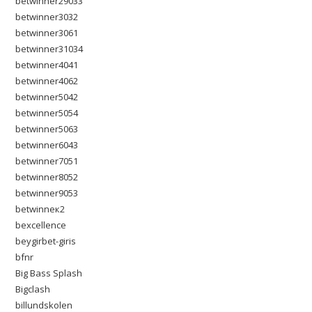
betwinner29033
betwinner3032
betwinner3061
betwinner31034
betwinner4041
betwinner4062
betwinner5042
betwinner5054
betwinner5063
betwinner6043
betwinner7051
betwinner8052
betwinner9053
betwinneк2
bexcellence
beygirbet-giris
bfnr
Big Bass Splash
Bigclash
billundskolen