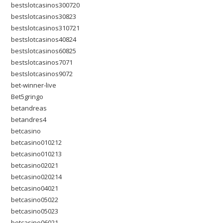
bestslotcasinos300720
bestslotcasinos30823
bestslotcasinos310721
bestslotcasinos40824
bestslotcasinos60825
bestslotcasinos7071
bestslotcasinos9072
bet-winner-live
Bet5gringo
betandreas
betandres4
betcasino
betcasino010212
betcasino010213
betcasino02021
betcasino020214
betcasino04021
betcasino05022
betcasino05023
betcasino06021