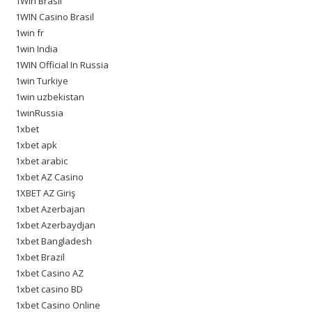
1Win Brasil
1WIN Casino Brasil
1win fr
1win India
1WIN Official In Russia
1win Turkiye
1win uzbekistan
1winRussia
1xbet
1xbet apk
1xbet arabic
1xbet AZ Casino
1XBET AZ Giriş
1xbet Azerbajan
1xbet Azerbaydjan
1xbet Bangladesh
1xbet Brazil
1xbet Casino AZ
1xbet casino BD
1xbet Casino Online