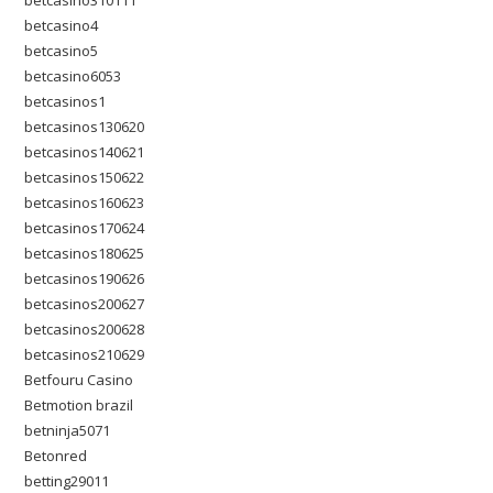
betcasino310111
betcasino4
betcasino5
betcasino6053
betcasinos1
betcasinos130620
betcasinos140621
betcasinos150622
betcasinos160623
betcasinos170624
betcasinos180625
betcasinos190626
betcasinos200627
betcasinos200628
betcasinos210629
Betfouru Casino
Betmotion brazil
betninja5071
Betonred
betting29011