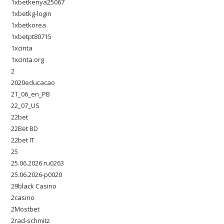
1xbetkenya25067
1xbetkg-login
1xbetkorea
1xbetpt80715
1xcinta
1xcinta.org
2
2020educacao
21_06_en_PB
22_07_US
22bet
22Bet BD
22bet IT
25
25.06.2026 ru0263
25.06.2026-p0020
29black Casino
2casino
2Mostbet
2rad-schmitz