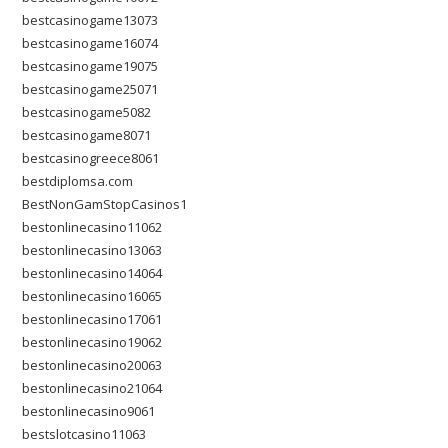
bestcasinogame13073
bestcasinogame16074
bestcasinogame19075
bestcasinogame25071
bestcasinogame5082
bestcasinogame8071
bestcasinogreece8061
bestdiplomsa.com
BestNonGamStopCasinos1
bestonlinecasino11062
bestonlinecasino13063
bestonlinecasino14064
bestonlinecasino16065
bestonlinecasino17061
bestonlinecasino19062
bestonlinecasino20063
bestonlinecasino21064
bestonlinecasino9061
bestslotcasino11063