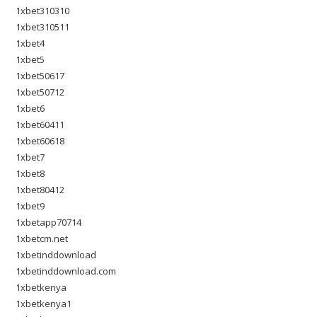
1xbet310310
1xbet310511
1xbet4
1xbet5
1xbet50617
1xbet50712
1xbet6
1xbet60411
1xbet60618
1xbet7
1xbet8
1xbet80412
1xbet9
1xbetapp70714
1xbetcm.net
1xbetinddownload
1xbetinddownload.com
1xbetkenya
1xbetkenya1