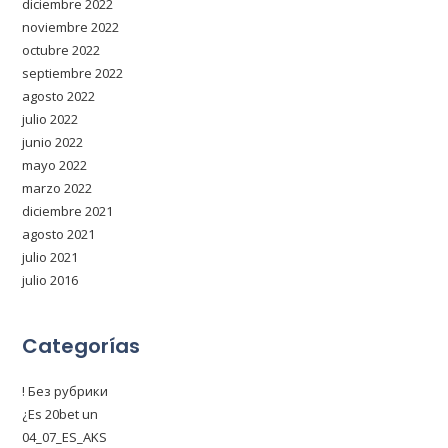
diciembre 2022
noviembre 2022
octubre 2022
septiembre 2022
agosto 2022
julio 2022
junio 2022
mayo 2022
marzo 2022
diciembre 2021
agosto 2021
julio 2021
julio 2016
Categorías
! Без рубрики
¿Es 20bet un
04_07_ES_AKS