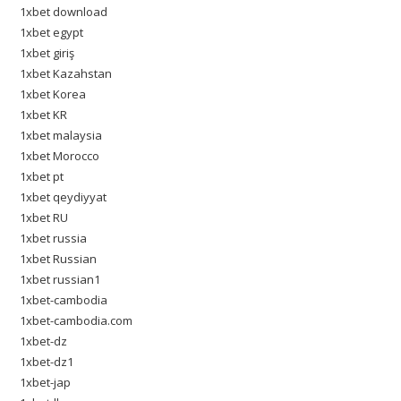
1xbet download
1xbet egypt
1xbet giriş
1xbet Kazahstan
1xbet Korea
1xbet KR
1xbet malaysia
1xbet Morocco
1xbet pt
1xbet qeydiyyat
1xbet RU
1xbet russia
1xbet Russian
1xbet russian1
1xbet-cambodia
1xbet-cambodia.com
1xbet-dz
1xbet-dz1
1xbet-jap