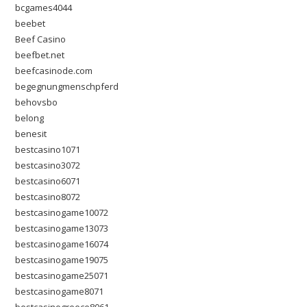
bcgames4044
beebet
Beef Casino
beefbet.net
beefcasinode.com
begegnungmenschpferd
behovsbo
belong
benesit
bestcasino1071
bestcasino3072
bestcasino6071
bestcasino8072
bestcasinogame10072
bestcasinogame13073
bestcasinogame16074
bestcasinogame19075
bestcasinogame25071
bestcasinogame8071