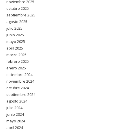
noviembre 2025
octubre 2025
septiembre 2025
agosto 2025
julio 2025
junio 2025
mayo 2025
abril 2025
marzo 2025
febrero 2025
enero 2025
diciembre 2024
noviembre 2024
octubre 2024
septiembre 2024
agosto 2024
julio 2024
junio 2024
mayo 2024
abril 2024