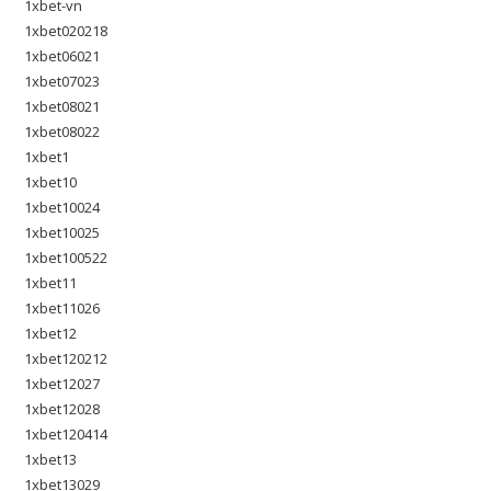
1xbet-vn
1xbet020218
1xbet06021
1xbet07023
1xbet08021
1xbet08022
1xbet1
1xbet10
1xbet10024
1xbet10025
1xbet100522
1xbet11
1xbet11026
1xbet12
1xbet120212
1xbet12027
1xbet12028
1xbet120414
1xbet13
1xbet13029