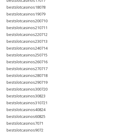
bestslotcasinos17077
bestslotcasinos18078
bestslotcasinos19079
bestslotcasinos200710
bestslotcasinos210711
bestslotcasinos220712
bestslotcasinos230713
bestslotcasinos240714
bestslotcasinos250715
bestslotcasinos260716
bestslotcasinos270717
bestslotcasinos280718
bestslotcasinos290719
bestslotcasinos300720
bestslotcasinos30823
bestslotcasinos310721
bestslotcasinos40824
bestslotcasinos60825
bestslotcasinos7071
bestslotcasinos9072