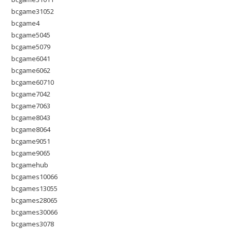
bcgame31052
bcgame4
bcgame5045
bcgame5079
bcgame6041
bcgame6062
bcgame60710
bcgame7042
bcgame7063
bcgame8043
bcgame8064
bcgame9051
bcgame9065
bcgamehub
bcgames10066
bcgames13055
bcgames28065
bcgames30066
bcgames3078