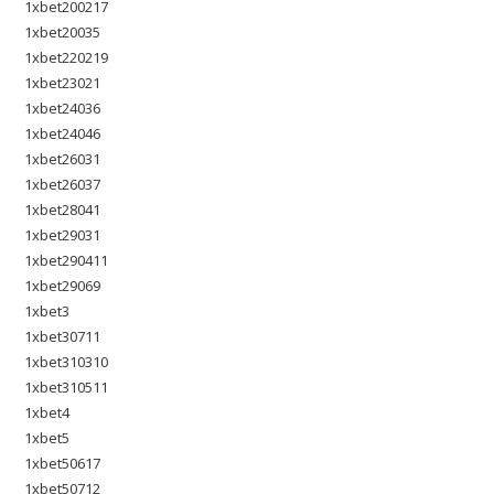
1xbet200217
1xbet20035
1xbet220219
1xbet23021
1xbet24036
1xbet24046
1xbet26031
1xbet26037
1xbet28041
1xbet29031
1xbet290411
1xbet29069
1xbet3
1xbet30711
1xbet310310
1xbet310511
1xbet4
1xbet5
1xbet50617
1xbet50712