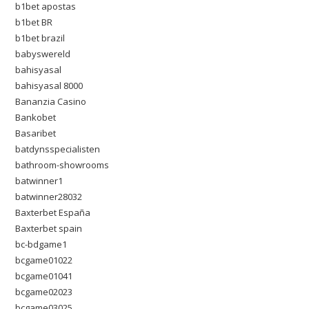
b1bet apostas
b1bet BR
b1bet brazil
babyswereld
bahisyasal
bahisyasal 8000
Bananzia Casino
Bankobet
Basaribet
batdynsspecialisten
bathroom-showrooms
batwinner1
batwinner28032
Baxterbet España
Baxterbet spain
bc-bdgame1
bcgame01022
bcgame01041
bcgame02023
bcgame03025