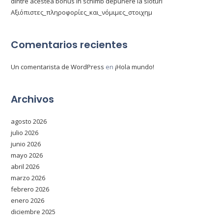
dintre acestea bonus in schimb depunere la sloturi
Αξιόπιστες_πληροφορίες_και_νόμιμες_στοιχημ
Comentarios recientes
Un comentarista de WordPress
en
¡Hola mundo!
Archivos
agosto 2026
julio 2026
junio 2026
mayo 2026
abril 2026
marzo 2026
febrero 2026
enero 2026
diciembre 2025