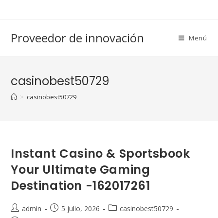
Saltar
al
contenido
Proveedor de innovación
Menú
casinobest50729
>
casinobest50729
Instant Casino & Sportsbook
Your Ultimate Gaming
Destination -162017261
Autor
Publicación
Categoría
admin
5 julio, 2026
casinobest50729