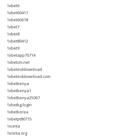
1xbet6
1xbet60411
1xbet60618
1xbet7
1xbet8
1xbet80412
1xbet9
1xbetapp70714
1xbetcm.net
1xbetinddownload
1xbetinddownload.com
1xbetkenya
1xbetkenya1
1xbetkenya25067
1xbetkg-login
1xbetkorea
1xbetpt80715
1xcinta
1xcinta.org