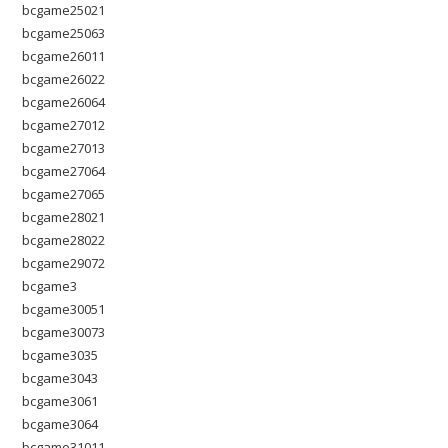
bcgame25021
bcgame25063
bcgame26011
bcgame26022
bcgame26064
bcgame27012
bcgame27013
bcgame27064
bcgame27065
bcgame28021
bcgame28022
bcgame29072
bcgame3
bcgame30051
bcgame30073
bcgame3035
bcgame3043
bcgame3061
bcgame3064
bcgame31011