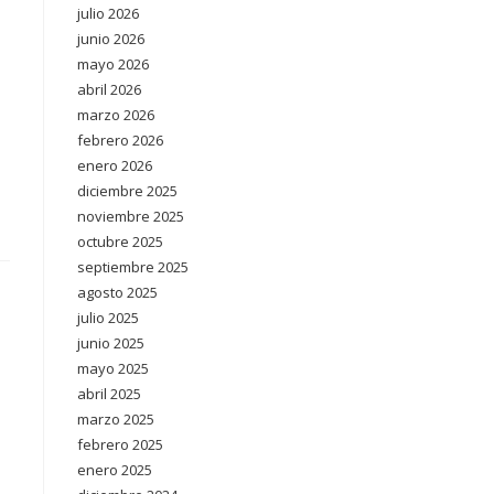
julio 2026
junio 2026
mayo 2026
abril 2026
marzo 2026
febrero 2026
enero 2026
diciembre 2025
noviembre 2025
octubre 2025
septiembre 2025
agosto 2025
julio 2025
junio 2025
mayo 2025
abril 2025
marzo 2025
febrero 2025
enero 2025