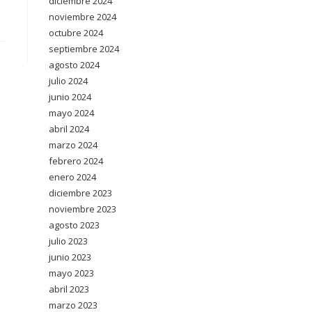
diciembre 2024
noviembre 2024
octubre 2024
septiembre 2024
agosto 2024
julio 2024
junio 2024
mayo 2024
abril 2024
marzo 2024
febrero 2024
enero 2024
diciembre 2023
noviembre 2023
agosto 2023
julio 2023
junio 2023
mayo 2023
abril 2023
marzo 2023