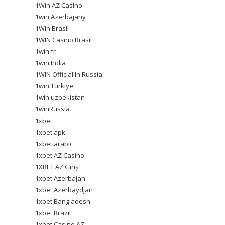
1Win AZ Casino
1win Azerbajany
1Win Brasil
1WIN Casino Brasil
1win fr
1win India
1WIN Official In Russia
1win Turkiye
1win uzbekistan
1winRussia
1xbet
1xbet apk
1xbet arabic
1xbet AZ Casino
1XBET AZ Giriş
1xbet Azerbajan
1xbet Azerbaydjan
1xbet Bangladesh
1xbet Brazil
1xbet Casino AZ