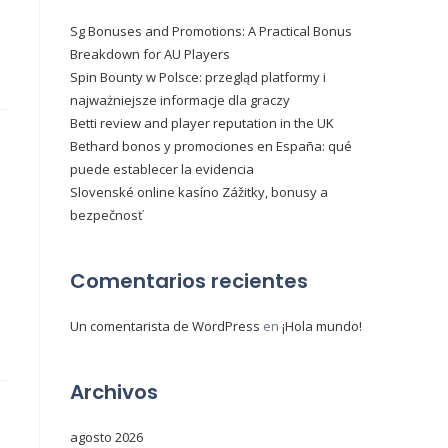
Sg Bonuses and Promotions: A Practical Bonus
Breakdown for AU Players
Spin Bounty w Polsce: przegląd platformy i
najważniejsze informacje dla graczy
Betti review and player reputation in the UK
Bethard bonos y promociones en España: qué
puede establecer la evidencia
Slovenské online kasíno Zážitky, bonusy a
bezpečnosť
Comentarios recientes
Un comentarista de WordPress
en
¡Hola mundo!
Archivos
agosto 2026