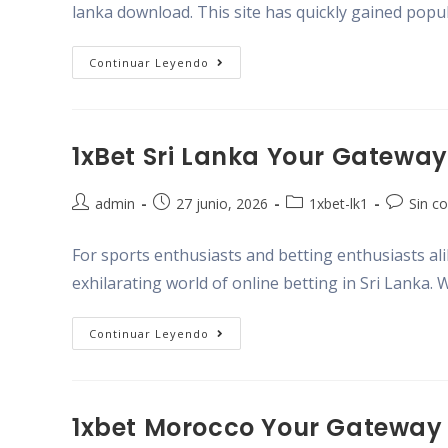
lanka download. This site has quickly gained popu
1xbet
Continuar Leyendo
Sri
Lanka
Your
Ultimate
Betting
Experience
1xBet Sri Lanka Your Gateway
-58481230
Autor
Publicación
Categoría
Comentar
admin
27 junio, 2026
1xbet-lk1
Sin c
de
de
de
de
la
la
la
la
For sports enthusiasts and betting enthusiasts ali
entrada:
entrada:
entrada:
entrada:
exhilarating world of online betting in Sri Lanka. 
1xBet
Continuar Leyendo
Sri
Lanka
Your
Gateway
To
Online
1xbet Morocco Your Gateway 
Betting
-126329855