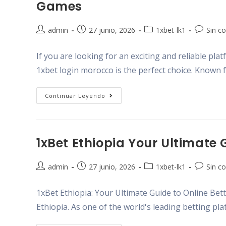
Games
Autor
Publicación
Categoría
Comentar
admin
27 junio, 2026
1xbet-lk1
Sin c
de
de
de
de
la
la
la
la
If you are looking for an exciting and reliable pl
entrada:
entrada:
entrada:
entrada:
1xbet login morocco is the perfect choice. Known 
1xbet
Continuar Leyendo
Morocco
Your
Gateway
To
Sports
Betting
1xBet Ethiopia Your Ultimate 
And
Casino
Games
Autor
Publicación
Categoría
Comentar
admin
27 junio, 2026
1xbet-lk1
Sin c
de
de
de
de
la
la
la
la
1xBet Ethiopia: Your Ultimate Guide to Online Bet
entrada:
entrada:
entrada:
entrada:
Ethiopia. As one of the world's leading betting pl