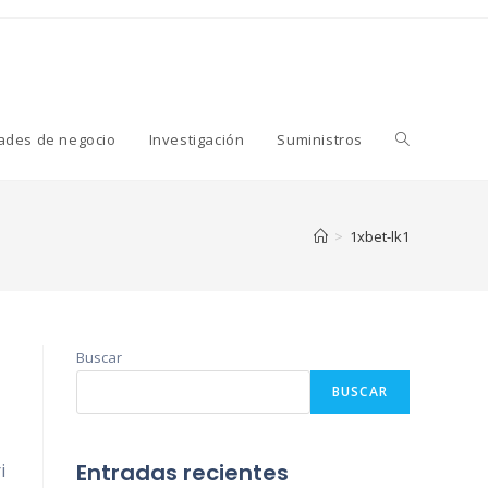
ades de negocio
Investigación
Suministros
>
1xbet-lk1
Buscar
BUSCAR
Entradas recientes
i