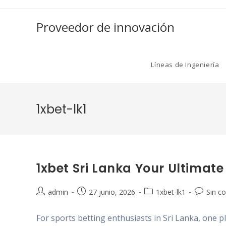
Saltar
al
Proveedor de innovación
contenido
Líneas de Ingeniería
1xbet-lk1
1xbet Sri Lanka Your Ultimat
Autor
Publicación
Categoría
Comentar
admin
27 junio, 2026
1xbet-lk1
Sin c
de
de
de
de
la
la
la
la
For sports betting enthusiasts in Sri Lanka, one p
entrada:
entrada:
entrada:
entrada: