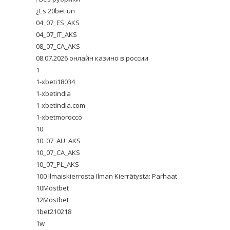
¿Es 20bet un
04_07_ES_AKS
04_07_IT_AKS
08_07_CA_AKS
08.07.2026 онлайн казино в россии
1
1-xbeti18034
1-xbetindia
1-xbetindia.com
1-xbetmorocco
10
10_07_AU_AKS
10_07_CA_AKS
10_07_PL_AKS
100 Ilmaiskierrosta Ilman Kierrätystä: Parhaat
10Mostbet
12Mostbet
1bet210218
1w