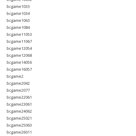
bcgame1033
bcgame1034
bcgame1063
bcgame1084
bcgame11053
bcgame11067
bcgame12054
bcgame12068
bcgame14056
bcgame16057
bcgame2
bcgame2042
bcgame2077
bcgame22061
bcgame23061
bcgame24062
bcgame25021
bcgame25063
bcgame26011