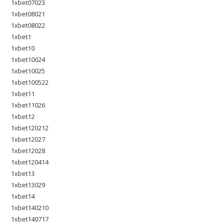
1xbet07023
1xbet08021
1xbet08022
1xbet1
1xbet10
1xbet10024
1xbet10025
1xbet100522
1xbet11
1xbet11026
1xbet12
1xbet120212
1xbet12027
1xbet12028
1xbet120414
1xbet13
1xbet13029
1xbet14
1xbet140210
1xbet140717