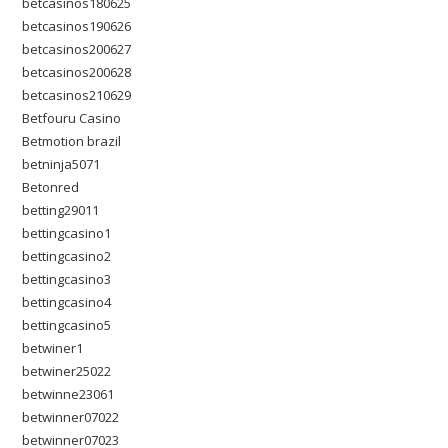
betcasinos180625
betcasinos190626
betcasinos200627
betcasinos200628
betcasinos210629
Betfouru Casino
Betmotion brazil
betninja5071
Betonred
betting29011
bettingcasino1
bettingcasino2
bettingcasino3
bettingcasino4
bettingcasino5
betwiner1
betwiner25022
betwinne23061
betwinner07022
betwinner07023