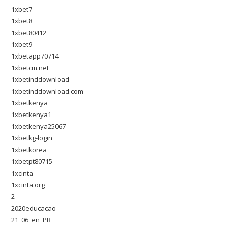
1xbet7
1xbet8
1xbet80412
1xbet9
1xbetapp70714
1xbetcm.net
1xbetinddownload
1xbetinddownload.com
1xbetkenya
1xbetkenya1
1xbetkenya25067
1xbetkg-login
1xbetkorea
1xbetpt80715
1xcinta
1xcinta.org
2
2020educacao
21_06_en_PB