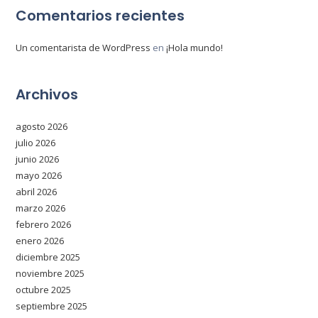
Comentarios recientes
Un comentarista de WordPress
en
¡Hola mundo!
Archivos
agosto 2026
julio 2026
junio 2026
mayo 2026
abril 2026
marzo 2026
febrero 2026
enero 2026
diciembre 2025
noviembre 2025
octubre 2025
septiembre 2025