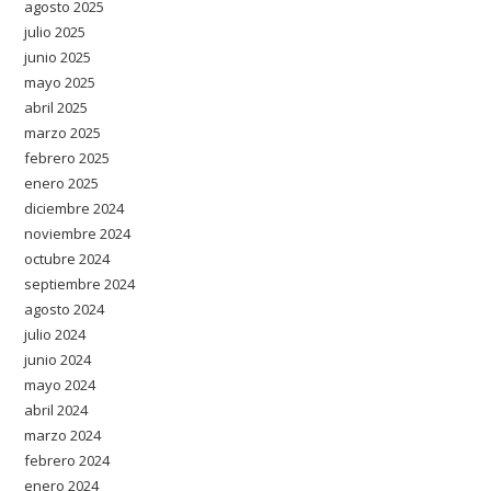
agosto 2025
julio 2025
junio 2025
mayo 2025
abril 2025
marzo 2025
febrero 2025
enero 2025
diciembre 2024
noviembre 2024
octubre 2024
septiembre 2024
agosto 2024
julio 2024
junio 2024
mayo 2024
abril 2024
marzo 2024
febrero 2024
enero 2024