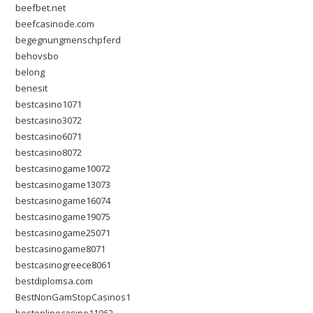
beefbet.net
beefcasinode.com
begegnungmenschpferd
behovsbo
belong
benesit
bestcasino1071
bestcasino3072
bestcasino6071
bestcasino8072
bestcasinogame10072
bestcasinogame13073
bestcasinogame16074
bestcasinogame19075
bestcasinogame25071
bestcasinogame8071
bestcasinogreece8061
bestdiplomsa.com
BestNonGamStopCasinos1