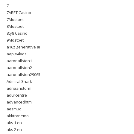
7
7ABET Casino
7Mostbet
8Mostbet
8ty8 Casino
9Mostbet
a16z generative ai
aapje4kids
aaronallston1
aaronallston2
aaronallston29065
Admiral Shark
adriaanstorm
adurcentre
advancedhtml
aesmuc
akktranemo
aks 1 en
aks 2 en