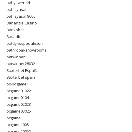
babyswereld
bahisyasal
bahisyasal 8000
Bananzia Casino
Bankobet
Basaribet
batdynsspecialisten
bathroom-showrooms
batwinner1
batwinner28032
Baxterbet España
Baxterbet spain
bc-bdgame1
bcgame01022
bcgame01041
bcgame02023
bcgame03025
bcgame1
bcgame10051
bcgame10052