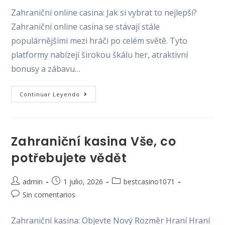
entrada:
entrada:
entrada:
la
Zahraniční online casina: Jak si vybrat to nejlepší?
entrada:
Zahraniční online casina se stávají stále
populárnějšími mezi hráči po celém světě. Tyto
platformy nabízejí širokou škálu her, atraktivní
bonusy a zábavu…
Objevte
Continuar Leyendo
Svět
Zahraničních
Online
Casin
Zahraniční kasina Vše, co
potřebujete vědět
Autor
Publicación
Categoría
admin
1 julio, 2026
bestcasino1071
de
de
de
Comentarios
Sin comentarios
la
la
la
de
entrada:
entrada:
entrada:
la
Zahraniční kasina: Objevte Nový Rozměr Hraní Hraní