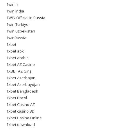
1win fr
1win India
1WIN Official In Russia
1win Turkiye
1win uzbekistan
1winRussia
1xbet
1xbet apk
1xbet arabic
1xbet AZ Casino
1XBET AZ Giriş
1xbet Azerbajan
1xbet Azerbaydjan
1xbet Bangladesh
1xbet Brazil
1xbet Casino AZ
1xbet casino BD
1xbet Casino Online
1xbet download