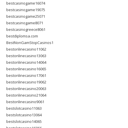
bestcasinogame16074
bestcasinogame19075
bestcasinogame25071
bestcasinogame8071
bestcasinogreece8061
bestdiplomsa.com
BestNonGamStopCasinos1
bestonlinecasino11062
bestonlinecasino13063
bestonlinecasino14064
bestonlinecasino16065
bestonlinecasino17061
bestonlinecasino19062
bestonlinecasino20063
bestonlinecasino21064
bestonlinecasino9061
bestslotcasino11063
bestslotcasino13064
bestslotcasino14065