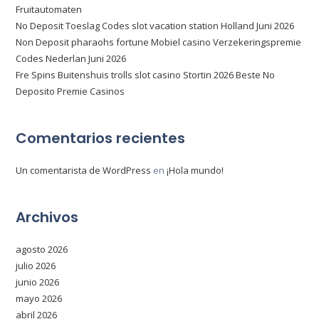
Fruitautomaten
No Deposit Toeslag Codes slot vacation station Holland Juni 2026
Non Deposit pharaohs fortune Mobiel casino Verzekeringspremie
Codes Nederlan Juni 2026
Fre Spins Buitenshuis trolls slot casino Stortin 2026 Beste No
Deposito Premie Casinos
Comentarios recientes
Un comentarista de WordPress
en
¡Hola mundo!
Archivos
agosto 2026
julio 2026
junio 2026
mayo 2026
abril 2026