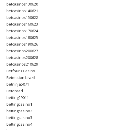
betcasinos130620
betcasinos140621
betcasinos150622
betcasinos160623
betcasinos170624
betcasinos180625
betcasinos190626
betcasinos200627
betcasinos200628
betcasinos210629
Betfouru Casino
Betmotion brazil
betninja5071
Betonred
betting29011
bettingcasino1
bettingcasino2
bettingcasino3
bettingcasino4