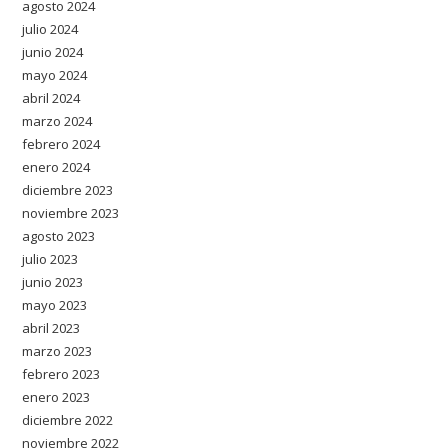
agosto 2024
julio 2024
junio 2024
mayo 2024
abril 2024
marzo 2024
febrero 2024
enero 2024
diciembre 2023
noviembre 2023
agosto 2023
julio 2023
junio 2023
mayo 2023
abril 2023
marzo 2023
febrero 2023
enero 2023
diciembre 2022
noviembre 2022