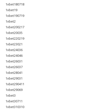
1xbet180718
1xbet19
1xbet190719
1xbet2
1xbet200217
1xbet20035
1xbet220219
1xbet23021
1xbet24036
1xbet24046
1xbet26031
1xbet26037
1xbet28041
1xbet29031
1xbet290411
1xbet29069
1xbet3
1xbet30711
1xbet310310