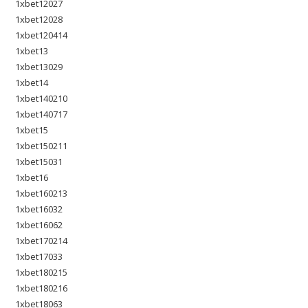
1xbet12027
1xbet12028
1xbet120414
1xbet13
1xbet13029
1xbet14
1xbet140210
1xbet140717
1xbet15
1xbet150211
1xbet15031
1xbet16
1xbet160213
1xbet16032
1xbet16062
1xbet170214
1xbet17033
1xbet180215
1xbet180216
1xbet18063