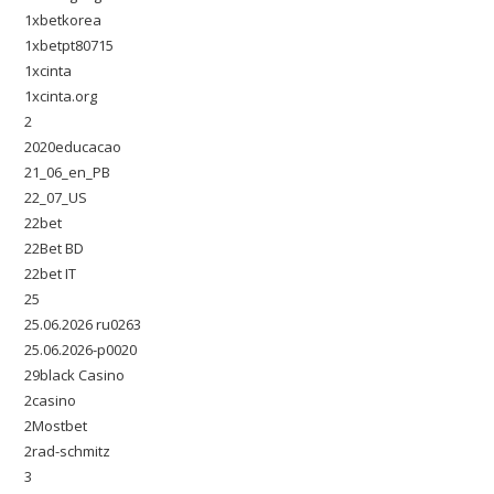
1xbetkorea
1xbetpt80715
1xcinta
1xcinta.org
2
2020educacao
21_06_en_PB
22_07_US
22bet
22Bet BD
22bet IT
25
25.06.2026 ru0263
25.06.2026-p0020
29black Casino
2casino
2Mostbet
2rad-schmitz
3