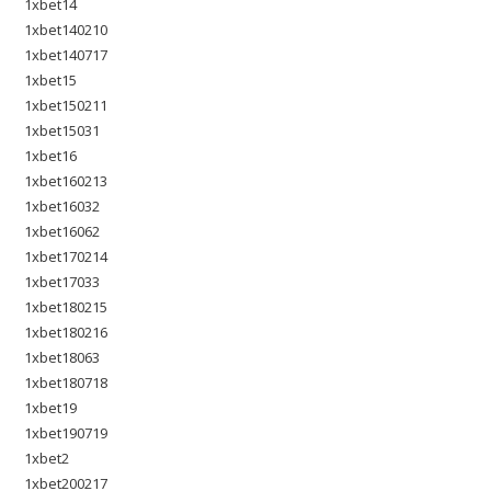
1xbet14
1xbet140210
1xbet140717
1xbet15
1xbet150211
1xbet15031
1xbet16
1xbet160213
1xbet16032
1xbet16062
1xbet170214
1xbet17033
1xbet180215
1xbet180216
1xbet18063
1xbet180718
1xbet19
1xbet190719
1xbet2
1xbet200217