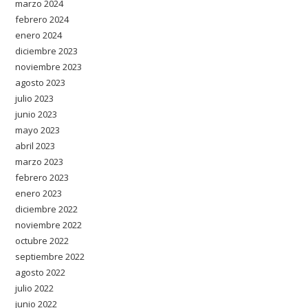
marzo 2024
febrero 2024
enero 2024
diciembre 2023
noviembre 2023
agosto 2023
julio 2023
junio 2023
mayo 2023
abril 2023
marzo 2023
febrero 2023
enero 2023
diciembre 2022
noviembre 2022
octubre 2022
septiembre 2022
agosto 2022
julio 2022
junio 2022