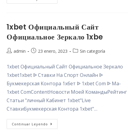
Up
Online
Casino
Oyna
Türkiye,
Pinup’un
1xbet Официальный Сайт
Resmi
Web
Официальное Зеркало 1xbe
Sites
Autor
Publicación
Categoría
admin
23 enero, 2023
Sin categoría
de
de
de
la
la
la
1xbet Официальный Сайт Официальное Зеркало
entrada:
entrada:
entrada:
1xbet1xbet ᐉ Ставки На Спорт Онлайн ᐉ
Букмекерская Контора 1хбет ᐉ 1xbet Com ᐉ Ma-
1xbet ComContentНовости Моей КомандыРейтинг
Статьи "личный Кабинет 1xbet"Live
СтавкиБукмекерская Контора 1xbet"…
1xbet
Continuar Leyendo
Официальный
Сайт