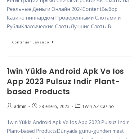
Регистрации прямо СейчасИгровые Автоматы на
Реальные Деньги Онлайн 2024ContentВыбор
Казино пиппардом Проверенными Слотами и
РублиКлассические СлотыЛучшие Слоты В…
Игровые
Continuar Leyendo
Автоматы
Онлайн
Играть
А
Слоты
От
1win Yüklə Android Apk Və Ios
Крупнейшие
Провайдеров
App 2023 Pulsuz Indir Plant-
Бесплатно
Же
based Products
Без
Регистрации
Прямо
Сейча
Autor
Publicación
Categoría
admin
28 enero, 2023
1Win AZ Casino
de
de
de
la
la
la
1win Yüklə Android Apk Və Ios App 2023 Pulsuz Indir
entrada:
entrada:
entrada:
Plant-based ProductsDünyada günü-gündən məst