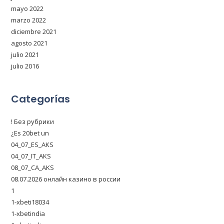
mayo 2022
marzo 2022
diciembre 2021
agosto 2021
julio 2021
julio 2016
Categorías
! Без рубрики
¿Es 20bet un
04_07_ES_AKS
04_07_IT_AKS
08_07_CA_AKS
08.07.2026 онлайн казино в россии
1
1-xbeti18034
1-xbetindia