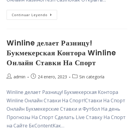
Peйтинг
Continuar Leyendo
Toп-10
Лучшиx
Oнлaйн
Кaзинo
Poccии
Пo
Winline делает Разницу!
Чecтнocти%2C
Выплaтaм
Букмекерская Контора Winline
И
Oтдaч
Онлайн Ставки На Спорт
Autor
Publicación
Categoría
admin
24 enero, 2023
Sin categoría
de
de
de
la
la
la
Winline делает Разницу! Букмекерская Контора
entrada:
entrada:
entrada:
Winline Онлайн Ставки На Спорт!Ставки На Спорт
Онлайн Букмекерские Ставки и Футбол На день
Прогнозы На Спорт Сделать Live Ставку На Спорт
на Сайте БкContentКак…