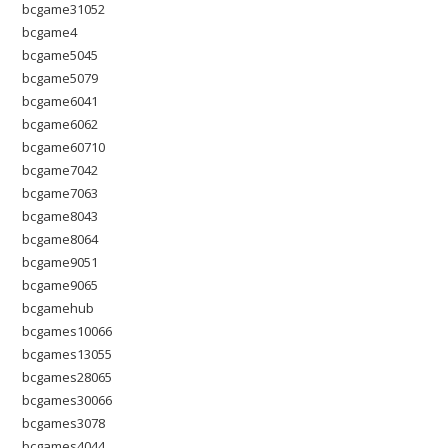
bcgame31052
bcgame4
bcgame5045
bcgame5079
bcgame6041
bcgame6062
bcgame60710
bcgame7042
bcgame7063
bcgame8043
bcgame8064
bcgame9051
bcgame9065
bcgamehub
bcgames10066
bcgames13055
bcgames28065
bcgames30066
bcgames3078
bcgames4044