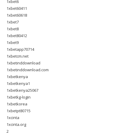
1xbet6
1xbet60411
1xbet60618
1xbet7
1xbet8
1xbet80412
1xbet9
1xbetapp70714
1xbetcm.net
1xbetinddownload
1xbetinddownload.com
1xbetkenya
1xbetkenya1
1xbetkenya25067
1xbetkg-login
1xbetkorea
1xbetpt80715
1xcinta
1xcinta.org
2