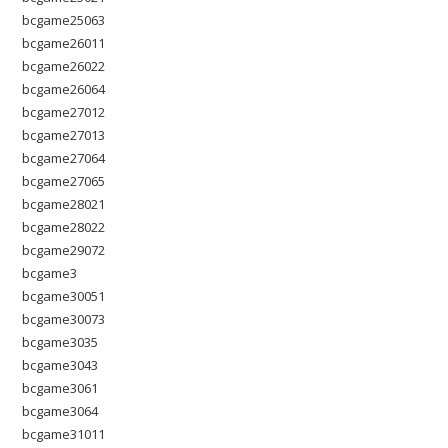
bcgame25063
bcgame26011
bcgame26022
bcgame26064
bcgame27012
bcgame27013
bcgame27064
bcgame27065
bcgame28021
bcgame28022
bcgame29072
bcgame3
bcgame30051
bcgame30073
bcgame3035
bcgame3043
bcgame3061
bcgame3064
bcgame31011