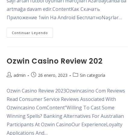
sayı artan futbol oyunları mərcçiləri Azərbaycanda da
artmağa davam edir.ContentКак Скачать
Приложение 1win На Android БесплатноNəşrlər…
1win
Continuar Leyendo
Yüklə
Android
Apk
Və
Ios
App
Ozwin Casino Review 202
2023
Pulsuz
Indir
Autor
Publicación
Plant-
Categoría
admin
26 enero, 2023
Sin categoría
Based
de
de
de
Products
la
la
la
Ozwin Casino Review 2023Ozwincasino Com Reviews
entrada:
entrada:
entrada:
Read Consumer Service Reviews Associated With
Ozwincasino ComContent"Willing To Cast Some
Winning Spells? Banking Alternatives For Australian
Participants At Ozwin CasinoOur ExperienceLoyalty
Applications And…