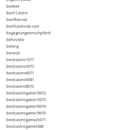
beebet
Beef Casino
beefbet.net
beefcasinode.com
begegnungmenschpferd
behovsbo
belong
benesit
bestcasino1071
bestcasino3072
bestcasino6071
bestcasino6081
bestcasino8072
bestcasinogame10072
bestcasinogame13073
bestcasinogame16074
bestcasinogame19075
bestcasinogame25071
bestcasinogame5082