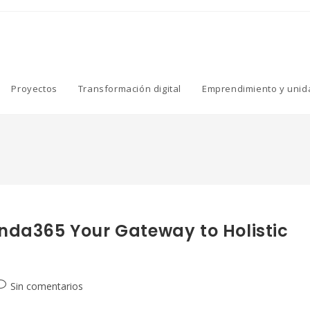
Proyectos
Transformación digital
Emprendimiento y unid
vinda365 Your Gateway to Holistic
omentarios
Sin comentarios
e