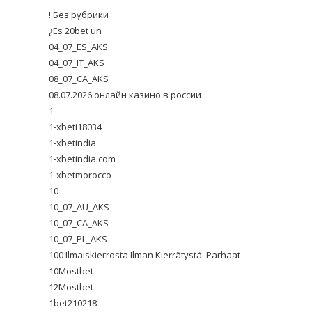
! Без рубрики
¿Es 20bet un
04_07_ES_AKS
04_07_IT_AKS
08_07_CA_AKS
08.07.2026 онлайн казино в россии
1
1-xbeti18034
1-xbetindia
1-xbetindia.com
1-xbetmorocco
10
10_07_AU_AKS
10_07_CA_AKS
10_07_PL_AKS
100 Ilmaiskierrosta Ilman Kierrätystä: Parhaat
10Mostbet
12Mostbet
1bet210218