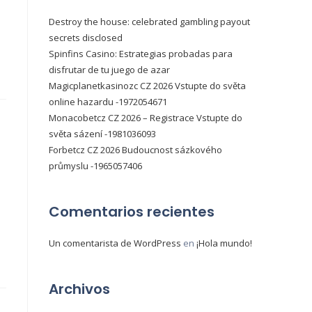
Destroy the house: celebrated gambling payout
secrets disclosed
Spinfins Casino: Estrategias probadas para
disfrutar de tu juego de azar
Magicplanetkasinozc CZ 2026 Vstupte do světa
online hazardu -1972054671
Monacobetcz CZ 2026 – Registrace Vstupte do
světa sázení -1981036093
Forbetcz CZ 2026 Budoucnost sázkového
průmyslu -1965057406
Comentarios recientes
Un comentarista de WordPress
en
¡Hola mundo!
Archivos