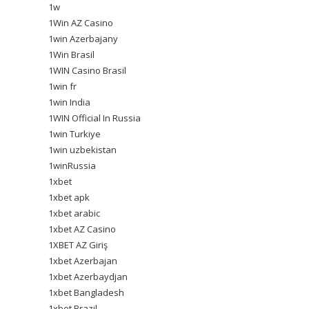
1w
1Win AZ Casino
1win Azerbajany
1Win Brasil
1WIN Casino Brasil
1win fr
1win India
1WIN Official In Russia
1win Turkiye
1win uzbekistan
1winRussia
1xbet
1xbet apk
1xbet arabic
1xbet AZ Casino
1XBET AZ Giriş
1xbet Azerbajan
1xbet Azerbaydjan
1xbet Bangladesh
1xbet Brazil