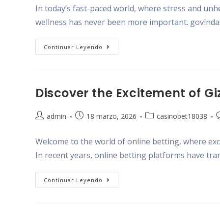
la
la
la
l
In today’s fast-paced world, where stress and unhe
entrada:
entrada:
entrada:
e
wellness has never been more important. govinda
Exploring
Continuar Leyendo
The
Benefits
Of
Govinda365
Your
Gateway
Discover the Excitement of Gi
To
Holistic
Wellness
Autor
Publicación
Categoría
C
admin
18 marzo, 2026
casinobet18038
de
de
de
d
la
la
la
l
Welcome to the world of online betting, where exc
entrada:
entrada:
entrada:
e
In recent years, online betting platforms have tr
Discover
Continuar Leyendo
The
Excitement
Of
Gize
Bet