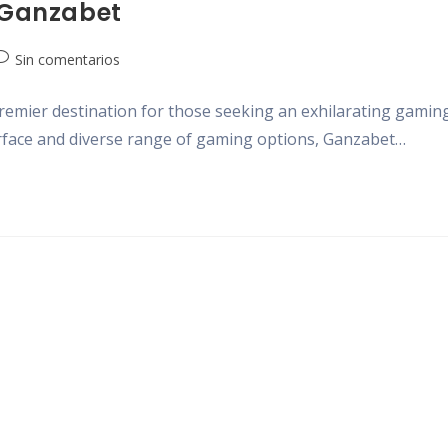
f Ganzabet
omentarios
Sin comentarios
e
a
emier destination for those seeking an exhilarating gamin
ntrada:
terface and diverse range of gaming options, Ganzabet…