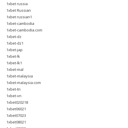
1xbet russia
1xbet Russian
1xbet russian1
1xbet-cambodia
1xbet-cambodia.com
1xbet-dz
1xbet-dz1
1xbet-jap
1xbet-lk
1xbet-lk1
1xbet-mal
1xbet-malaysia
1xbet-malaysia.com
1xbet-tn
1xbet-vn
1xbet020218
1xbet06021
1xbet07023
1xbet08021