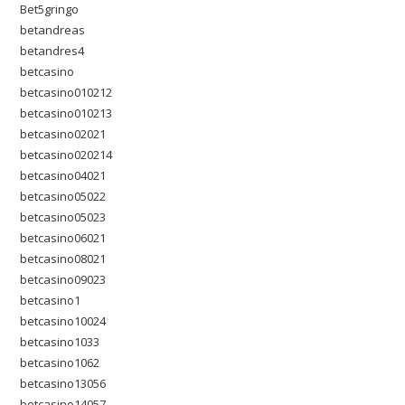
Bet5gringo
betandreas
betandres4
betcasino
betcasino010212
betcasino010213
betcasino02021
betcasino020214
betcasino04021
betcasino05022
betcasino05023
betcasino06021
betcasino08021
betcasino09023
betcasino1
betcasino10024
betcasino1033
betcasino1062
betcasino13056
betcasino14057