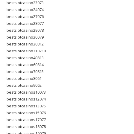
bestslotcasino23073
bestslotcasino24074
bestslotcasino27076
bestslotcasino28077
bestslotcasino29078
bestslotcasino30079
bestslotcasino30812
bestslotcasino310710
bestslotcasino40813
bestslotcasino60814
bestslotcasino70815
bestslotcasino8061
bestslotcasino9062
bestslotcasinos10073
bestslotcasinos12074
bestslotcasinos13075
bestslotcasinos15076
bestslotcasinos17077
bestslotcasinos18078
bestslotcasinos19079