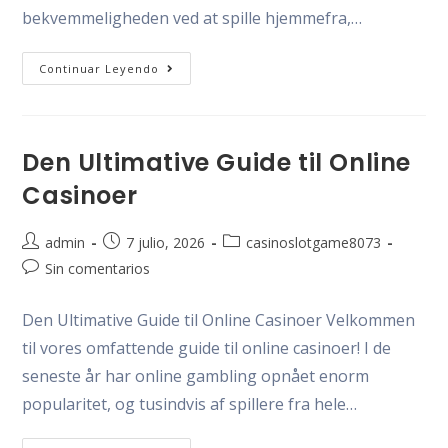
bekvemmeligheden ved at spille hjemmefra,…
Online
Continuar Leyendo
Gambling
Alt
Du
Behøver
At
Vide
Den Ultimative Guide til Online
For
At
Casinoer
Spille
Sikkert
Autor
Publicación
Categoría
admin
7 julio, 2026
casinoslotgame8073
de
de
de
Comentarios
Sin comentarios
la
la
la
de
entrada:
entrada:
entrada:
la
Den Ultimative Guide til Online Casinoer Velkommen
entrada:
til vores omfattende guide til online casinoer! I de
seneste år har online gambling opnået enorm
popularitet, og tusindvis af spillere fra hele…