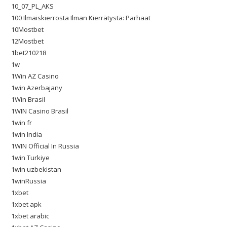
10_07_PL_AKS
100 Ilmaiskierrosta Ilman Kierrätystä: Parhaat
10Mostbet
12Mostbet
1bet210218
1w
1Win AZ Casino
1win Azerbajany
1Win Brasil
1WIN Casino Brasil
1win fr
1win India
1WIN Official In Russia
1win Turkiye
1win uzbekistan
1winRussia
1xbet
1xbet apk
1xbet arabic