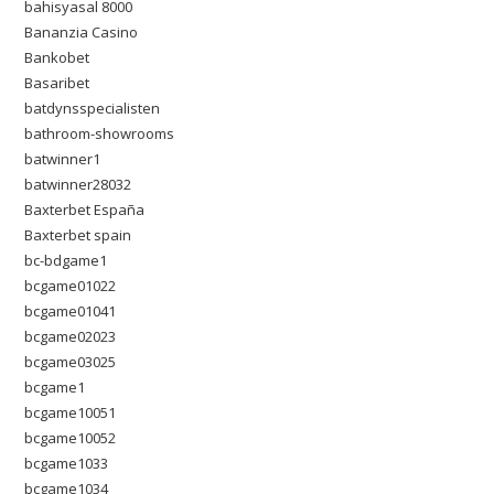
bahisyasal 8000
Bananzia Casino
Bankobet
Basaribet
batdynsspecialisten
bathroom-showrooms
batwinner1
batwinner28032
Baxterbet España
Baxterbet spain
bc-bdgame1
bcgame01022
bcgame01041
bcgame02023
bcgame03025
bcgame1
bcgame10051
bcgame10052
bcgame1033
bcgame1034