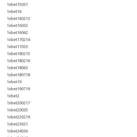
1xbet15031
1xbet16
1xbet160213
1xbet16032
1xbet16062
1xbet170214
1xbet17033
1xbet180215
1xbet180216
1xbet18063
1xbet180718
1xbet19
1xbet190719
1xbet2
1xbet200217
1xbet20035
1xbet220219
1xbet23021
1xbet24036