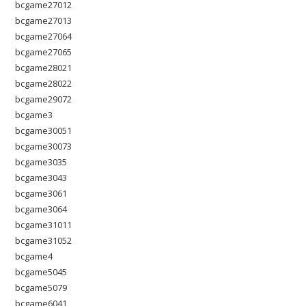
bcgame27012
bcgame27013
bcgame27064
bcgame27065
bcgame28021
bcgame28022
bcgame29072
bcgame3
bcgame30051
bcgame30073
bcgame3035
bcgame3043
bcgame3061
bcgame3064
bcgame31011
bcgame31052
bcgame4
bcgame5045
bcgame5079
bcgame6041