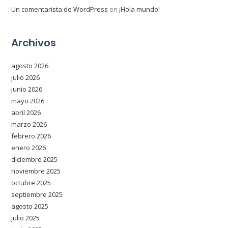
Un comentarista de WordPress
en
¡Hola mundo!
Archivos
agosto 2026
julio 2026
junio 2026
mayo 2026
abril 2026
marzo 2026
febrero 2026
enero 2026
diciembre 2025
noviembre 2025
octubre 2025
septiembre 2025
agosto 2025
julio 2025