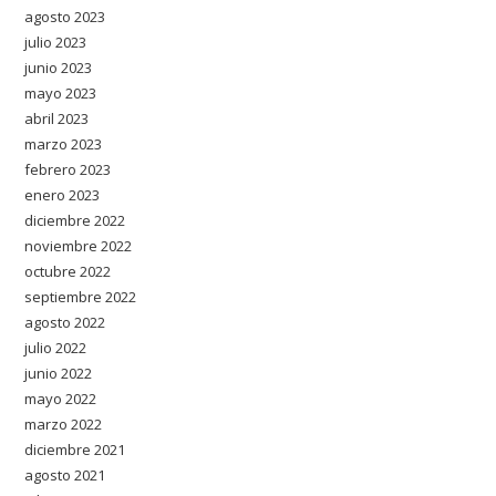
agosto 2023
julio 2023
junio 2023
mayo 2023
abril 2023
marzo 2023
febrero 2023
enero 2023
diciembre 2022
noviembre 2022
octubre 2022
septiembre 2022
agosto 2022
julio 2022
junio 2022
mayo 2022
marzo 2022
diciembre 2021
agosto 2021