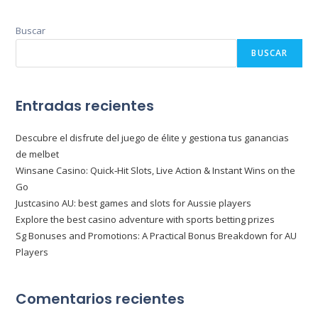
Online
Casinoer
I
Danmark
Buscar
1755119489
BUSCAR
Entradas recientes
Descubre el disfrute del juego de élite y gestiona tus ganancias
de melbet
Winsane Casino: Quick‑Hit Slots, Live Action & Instant Wins on the
Go
Justcasino AU: best games and slots for Aussie players
Explore the best casino adventure with sports betting prizes
Sg Bonuses and Promotions: A Practical Bonus Breakdown for AU
Players
Comentarios recientes