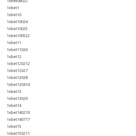
1xbet08022
1xbet1
1xbet10
1xbet10024
1xbet10025
1xbet100522
1xbet11
1xbet11026
1xbet12
1xbet120212
1xbet12027
1xbet12028
1xbet120414
1xbet13
1xbet13029
1xbet14
1xbet140210
1xbet140717
1xbet15
1xbet150211