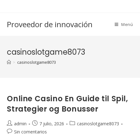
Saltar
al
contenido
Proveedor de innovación
Menú
casinoslotgame8073
>
casinoslotgame8073
Online Casino En Guide til Spil,
Strategier og Bonusser
Autor
Publicación
Categoría
admin
7 julio, 2026
casinoslotgame8073
de
de
de
Comentarios
Sin comentarios
la
la
la
de