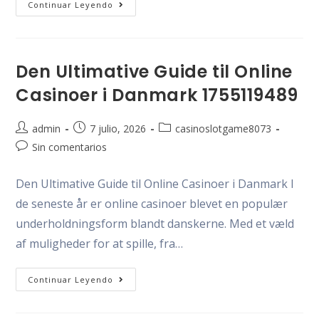
Den
Continuar Leyendo
Ultimative
Guide
Til
Online
Casinoer
Den Ultimative Guide til Online
Casinoer i Danmark 1755119489
Autor
Publicación
Categoría
admin
7 julio, 2026
casinoslotgame8073
de
de
de
Comentarios
Sin comentarios
la
la
la
de
entrada:
entrada:
entrada:
la
Den Ultimative Guide til Online Casinoer i Danmark I
entrada:
de seneste år er online casinoer blevet en populær
underholdningsform blandt danskerne. Med et væld
af muligheder for at spille, fra…
Den
Continuar Leyendo
Ultimative
Guide
Til