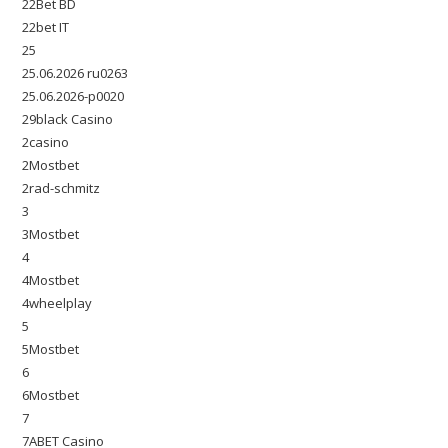
22Bet BD
22bet IT
25
25.06.2026 ru0263
25.06.2026-p0020
29black Casino
2casino
2Mostbet
2rad-schmitz
3
3Mostbet
4
4Mostbet
4wheelplay
5
5Mostbet
6
6Mostbet
7
7ABET Casino