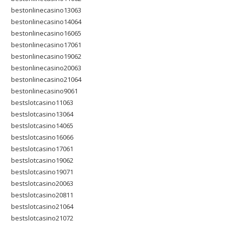
bestonlinecasino13063
bestonlinecasino14064
bestonlinecasino16065
bestonlinecasino17061
bestonlinecasino19062
bestonlinecasino20063
bestonlinecasino21064
bestonlinecasino9061
bestslotcasino11063
bestslotcasino13064
bestslotcasino14065
bestslotcasino16066
bestslotcasino17061
bestslotcasino19062
bestslotcasino19071
bestslotcasino20063
bestslotcasino20811
bestslotcasino21064
bestslotcasino21072