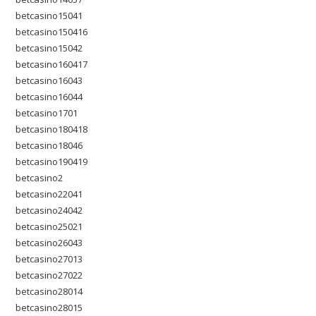
betcasino15041
betcasino150416
betcasino15042
betcasino160417
betcasino16043
betcasino16044
betcasino1701
betcasino180418
betcasino18046
betcasino190419
betcasino2
betcasino22041
betcasino24042
betcasino25021
betcasino26043
betcasino27013
betcasino27022
betcasino28014
betcasino28015