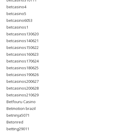
betcasino310111
betcasino4
betcasino5
betcasino6053
betcasinos1
betcasinos130620
betcasinos140621
betcasinos150622
betcasinos160623
betcasinos170624
betcasinos180625
betcasinos190626
betcasinos200627
betcasinos200628
betcasinos210629
Betfouru Casino
Betmotion brazil
betninja5071
Betonred
betting29011