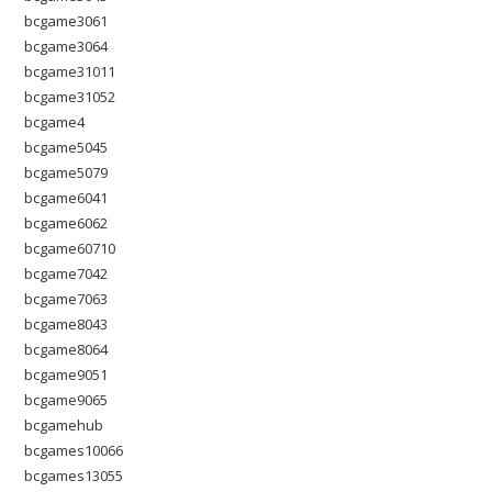
bcgame3061
bcgame3064
bcgame31011
bcgame31052
bcgame4
bcgame5045
bcgame5079
bcgame6041
bcgame6062
bcgame60710
bcgame7042
bcgame7063
bcgame8043
bcgame8064
bcgame9051
bcgame9065
bcgamehub
bcgames10066
bcgames13055