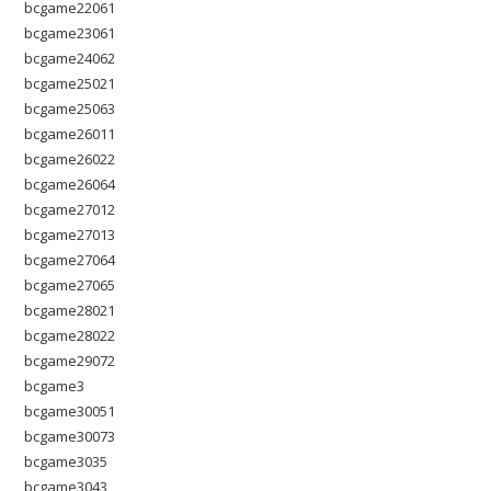
bcgame22061
bcgame23061
bcgame24062
bcgame25021
bcgame25063
bcgame26011
bcgame26022
bcgame26064
bcgame27012
bcgame27013
bcgame27064
bcgame27065
bcgame28021
bcgame28022
bcgame29072
bcgame3
bcgame30051
bcgame30073
bcgame3035
bcgame3043