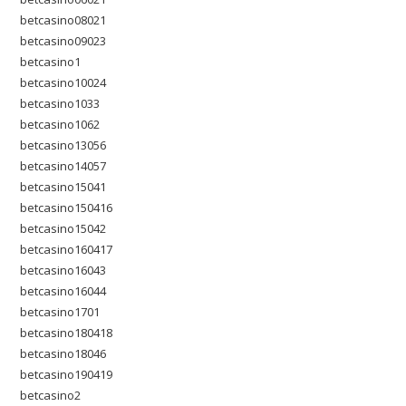
betcasino08021
betcasino09023
betcasino1
betcasino10024
betcasino1033
betcasino1062
betcasino13056
betcasino14057
betcasino15041
betcasino150416
betcasino15042
betcasino160417
betcasino16043
betcasino16044
betcasino1701
betcasino180418
betcasino18046
betcasino190419
betcasino2