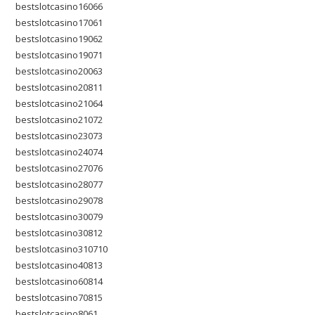
bestslotcasino16066
bestslotcasino17061
bestslotcasino19062
bestslotcasino19071
bestslotcasino20063
bestslotcasino20811
bestslotcasino21064
bestslotcasino21072
bestslotcasino23073
bestslotcasino24074
bestslotcasino27076
bestslotcasino28077
bestslotcasino29078
bestslotcasino30079
bestslotcasino30812
bestslotcasino310710
bestslotcasino40813
bestslotcasino60814
bestslotcasino70815
bestslotcasino8061