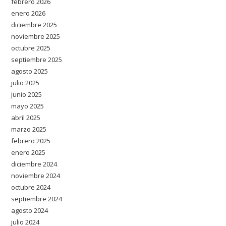
febrero 2026
enero 2026
diciembre 2025
noviembre 2025
octubre 2025
septiembre 2025
agosto 2025
julio 2025
junio 2025
mayo 2025
abril 2025
marzo 2025
febrero 2025
enero 2025
diciembre 2024
noviembre 2024
octubre 2024
septiembre 2024
agosto 2024
julio 2024