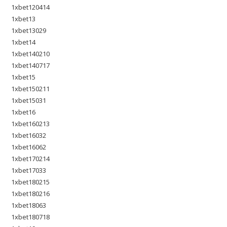
1xbet120414
1xbet13
1xbet13029
1xbet14
1xbet140210
1xbet140717
1xbet15
1xbet150211
1xbet15031
1xbet16
1xbet160213
1xbet16032
1xbet16062
1xbet170214
1xbet17033
1xbet180215
1xbet180216
1xbet18063
1xbet180718