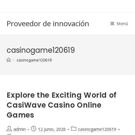
Saltar
al
contenido
Proveedor de innovación
Menú
casinogame120619
>
casinogame120619
Explore the Exciting World of
CasiWave Casino Online
Games
Autor
Publicación
Categoría
admin
12 junio, 2026
casinogame120619