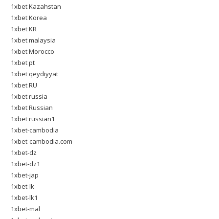
1xbet Kazahstan
1xbet Korea
1xbet KR
1xbet malaysia
1xbet Morocco
1xbet pt
1xbet qeydiyyat
1xbet RU
1xbet russia
1xbet Russian
1xbet russian1
1xbet-cambodia
1xbet-cambodia.com
1xbet-dz
1xbet-dz1
1xbet-jap
1xbet-lk
1xbet-lk1
1xbet-mal