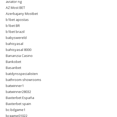
aviator ng
AZ Most BET
Azerbajany Mostbet
b1bet apostas
b1bet BR
b1bet brazil
babyswereld
bahisyasal
bahisyasal 8000
Bananzia Casino
Bankobet
Basaribet
batdynsspecialisten
bathroom-showrooms
batwinner1
batwinner28032
Baxterbet España
Baxterbet spain
bc-bdgame1
bcgame01022