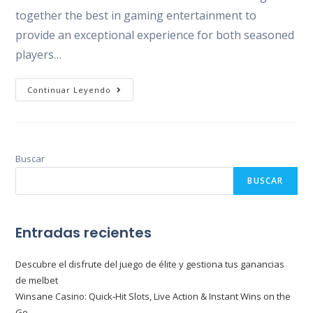
together the best in gaming entertainment to
provide an exceptional experience for both seasoned
players…
Online
Continuar Leyendo
Casino
XO
A
New
Era
Of
Online
Buscar
Gambling
BUSCAR
Entradas recientes
Descubre el disfrute del juego de élite y gestiona tus ganancias
de melbet
Winsane Casino: Quick‑Hit Slots, Live Action & Instant Wins on the
Go