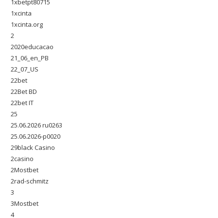
1xbetpt80715
1xcinta
1xcinta.org
2
2020educacao
21_06_en_PB
22_07_US
22bet
22Bet BD
22bet IT
25
25.06.2026 ru0263
25.06.2026-p0020
29black Casino
2casino
2Mostbet
2rad-schmitz
3
3Mostbet
4