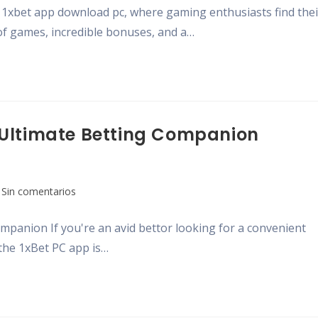
o 1xbet app download pc, where gaming enthusiasts find thei
rada:
of games, incredible bonuses, and a…
 Ultimate Betting Companion
mentarios
Sin comentarios
panion If you're an avid bettor looking for a convenient
rada:
 the 1xBet PC app is…