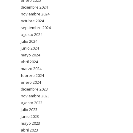
enero 2025
diciembre 2024
noviembre 2024
octubre 2024
septiembre 2024
agosto 2024
julio 2024
junio 2024
mayo 2024
abril 2024
marzo 2024
febrero 2024
enero 2024
diciembre 2023
noviembre 2023
agosto 2023
julio 2023
junio 2023
mayo 2023
abril 2023