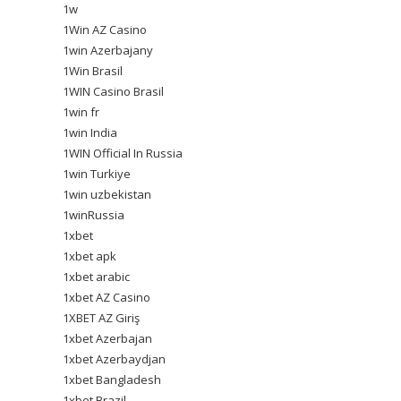
1w
1Win AZ Casino
1win Azerbajany
1Win Brasil
1WIN Casino Brasil
1win fr
1win India
1WIN Official In Russia
1win Turkiye
1win uzbekistan
1winRussia
1xbet
1xbet apk
1xbet arabic
1xbet AZ Casino
1XBET AZ Giriş
1xbet Azerbajan
1xbet Azerbaydjan
1xbet Bangladesh
1xbet Brazil