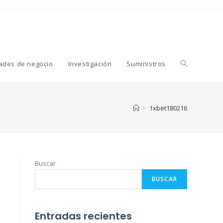
ades de negocio
Investigación
Suministros
>
1xbet180216
Buscar
BUSCAR
Entradas recientes