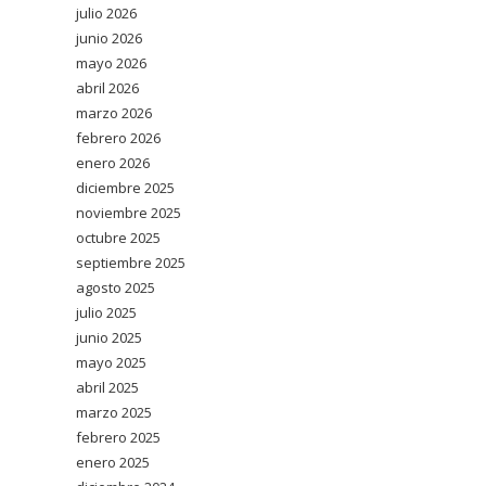
julio 2026
junio 2026
mayo 2026
abril 2026
marzo 2026
febrero 2026
enero 2026
diciembre 2025
noviembre 2025
octubre 2025
septiembre 2025
agosto 2025
julio 2025
junio 2025
mayo 2025
abril 2025
marzo 2025
febrero 2025
enero 2025