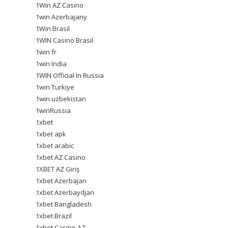
1Win AZ Casino
1win Azerbajany
1Win Brasil
1WIN Casino Brasil
1win fr
1win India
1WIN Official In Russia
1win Turkiye
1win uzbekistan
1winRussia
1xbet
1xbet apk
1xbet arabic
1xbet AZ Casino
1XBET AZ Giriş
1xbet Azerbajan
1xbet Azerbaydjan
1xbet Bangladesh
1xbet Brazil
1xbet Casino AZ