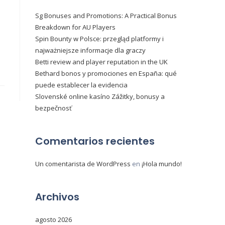
Sg Bonuses and Promotions: A Practical Bonus
Breakdown for AU Players
Spin Bounty w Polsce: przegląd platformy i
najważniejsze informacje dla graczy
Betti review and player reputation in the UK
Bethard bonos y promociones en España: qué
puede establecer la evidencia
Slovenské online kasíno Zážitky, bonusy a
bezpečnosť
Comentarios recientes
Un comentarista de WordPress
en
¡Hola mundo!
Archivos
agosto 2026