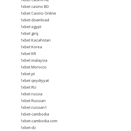
1xbet casino BD
1xbet Casino Online
1xbet download
1xbet egypt
1xbet giriş
1xbet Kazahstan
1xbet Korea
1xbet KR
1xbet malaysia
1xbet Morocco
1xbet pt
1xbet qeydiyyat
1xbet RU
1xbet russia
1xbet Russian
1xbet russian1
1xbet-cambodia
1xbet-cambodia.com
1xbet-dz