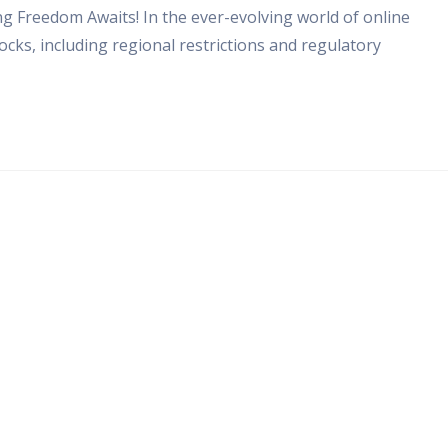
la
g Freedom Awaits! In the ever-evolving world of online
entrada:
cks, including regional restrictions and regulatory