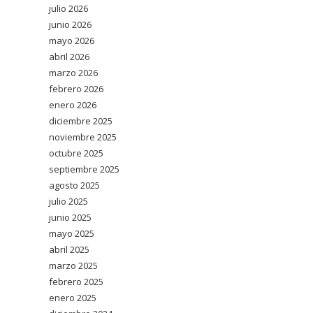
julio 2026
junio 2026
mayo 2026
abril 2026
marzo 2026
febrero 2026
enero 2026
diciembre 2025
noviembre 2025
octubre 2025
septiembre 2025
agosto 2025
julio 2025
junio 2025
mayo 2025
abril 2025
marzo 2025
febrero 2025
enero 2025