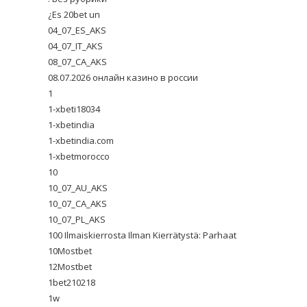
¿Es 20bet un
04_07_ES_AKS
04_07_IT_AKS
08_07_CA_AKS
08.07.2026 онлайн казино в россии
1
1-xbeti18034
1-xbetindia
1-xbetindia.com
1-xbetmorocco
10
10_07_AU_AKS
10_07_CA_AKS
10_07_PL_AKS
100 Ilmaiskierrosta Ilman Kierrätystä: Parhaat
10Mostbet
12Mostbet
1bet210218
1w