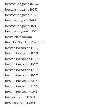
bestcasinogame16074
bestcasinogame19075
bestcasinogame25071
bestcasinogame5082
bestcasinogame8071
bestcasinogreece8061
bestdiplomsa.com
BestNonGamStopCasinos1
bestonlinecasino11062
bestonlinecasino13063
bestonlinecasino14064
bestonlinecasino16065
bestonlinecasino17061
bestonlinecasino19062
bestonlinecasino20063
bestonlinecasino21064
bestonlinecasino9061
bestslotcasino11063
bestslotcasino13064