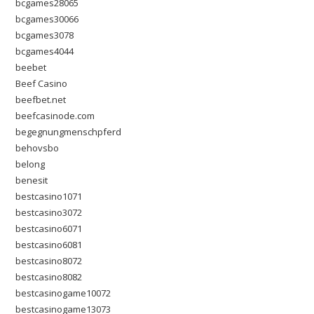
bcgames28065
bcgames30066
bcgames3078
bcgames4044
beebet
Beef Casino
beefbet.net
beefcasinode.com
begegnungmenschpferd
behovsbo
belong
benesit
bestcasino1071
bestcasino3072
bestcasino6071
bestcasino6081
bestcasino8072
bestcasino8082
bestcasinogame10072
bestcasinogame13073