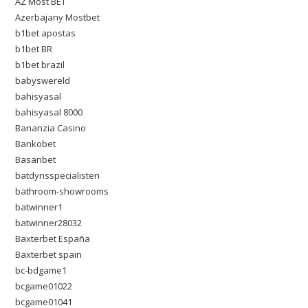
AZ Most BET
Azerbajany Mostbet
b1bet apostas
b1bet BR
b1bet brazil
babyswereld
bahisyasal
bahisyasal 8000
Bananzia Casino
Bankobet
Basaribet
batdynsspecialisten
bathroom-showrooms
batwinner1
batwinner28032
Baxterbet España
Baxterbet spain
bc-bdgame1
bcgame01022
bcgame01041