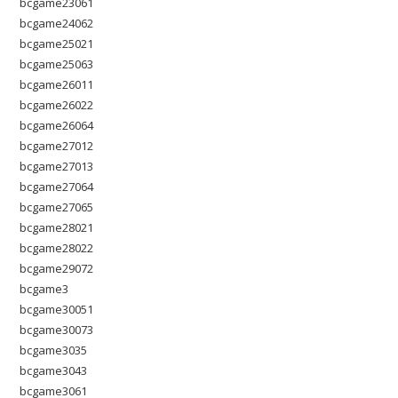
bcgame23061
bcgame24062
bcgame25021
bcgame25063
bcgame26011
bcgame26022
bcgame26064
bcgame27012
bcgame27013
bcgame27064
bcgame27065
bcgame28021
bcgame28022
bcgame29072
bcgame3
bcgame30051
bcgame30073
bcgame3035
bcgame3043
bcgame3061