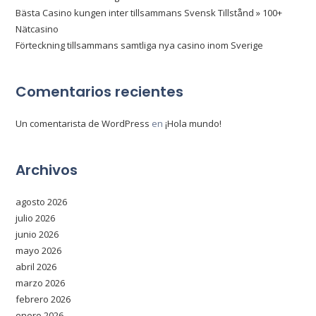
Bästa Casino kungen inter tillsammans Svensk Tillstånd » 100+
Nätcasino ️
Förteckning tillsammans samtliga nya casino inom Sverige
Comentarios recientes
Un comentarista de WordPress
en
¡Hola mundo!
Archivos
agosto 2026
julio 2026
junio 2026
mayo 2026
abril 2026
marzo 2026
febrero 2026
enero 2026