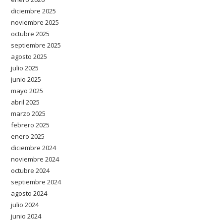
diciembre 2025
noviembre 2025
octubre 2025
septiembre 2025
agosto 2025
julio 2025
junio 2025
mayo 2025
abril 2025
marzo 2025
febrero 2025
enero 2025
diciembre 2024
noviembre 2024
octubre 2024
septiembre 2024
agosto 2024
julio 2024
junio 2024