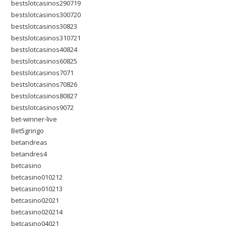
bestslotcasinos290719
bestslotcasinos300720
bestslotcasinos30823
bestslotcasinos310721
bestslotcasinos40824
bestslotcasinos60825
bestslotcasinos7071
bestslotcasinos70826
bestslotcasinos80827
bestslotcasinos9072
bet-winner-live
Bet5gringo
betandreas
betandres4
betcasino
betcasino010212
betcasino010213
betcasino02021
betcasino020214
betcasino04021