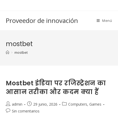
Saltar
al
contenido
Proveedor de innovación
Menú
mostbet
>
mostbet
Mostbet इंडिया पर रजिस्ट्रेशन का
आसान तरीका और कदम क्या हैं
Autor
Publicación
Categoría
admin
29 junio, 2026
Computers, Games
de
de
de
Comentarios
Sin comentarios
la
la
la
de