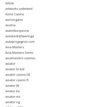
Article
artworks-unlimited
Asino Casino
auroorganic
austria
autembezpecne
autobedrijfwieringa
autoprogagnon.com
Avia Masters
Avia Masters Demo
aviamasters-casinos
aviator
aviator brazil
aviator casino DE
aviator casino fr
aviator IN
aviator ke
aviator mz
aviator ng