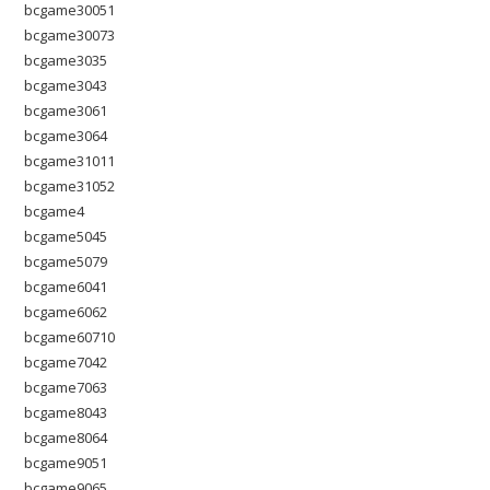
bcgame30051
bcgame30073
bcgame3035
bcgame3043
bcgame3061
bcgame3064
bcgame31011
bcgame31052
bcgame4
bcgame5045
bcgame5079
bcgame6041
bcgame6062
bcgame60710
bcgame7042
bcgame7063
bcgame8043
bcgame8064
bcgame9051
bcgame9065