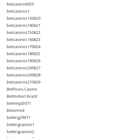
betcasino6053
betcasinos1
betcasinos130620
betcasinos140621
betcasinos150622
betcasinos160623
betcasinos170624
betcasinos180625
betcasinos190626
betcasinos200627
betcasinos200628
betcasinos210629
Betfouru Casino
Betmotion brazil
betninja5071
Betonred
betting29011
bettingcasino1
bettingcasino2