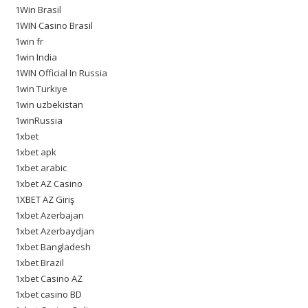
1Win Brasil
1WIN Casino Brasil
1win fr
1win India
1WIN Official In Russia
1win Turkiye
1win uzbekistan
1winRussia
1xbet
1xbet apk
1xbet arabic
1xbet AZ Casino
1XBET AZ Giriş
1xbet Azerbajan
1xbet Azerbaydjan
1xbet Bangladesh
1xbet Brazil
1xbet Casino AZ
1xbet casino BD