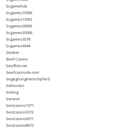
bcgamehub
bcgames10066
bcgames13055
bcgames28065
bcgames30066
bcgames3078
bcgames4044
beebet
Beef Casino
beefbet.net
beefcasinode.com
begegnungmenschpferd
behovsbo
belong
benesit
bestcasino1071
bestcasino3072
bestcasino6071
bestcasino8072