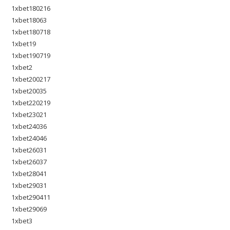
1xbet180216
1xbet18063
1xbet180718
1xbet19
1xbet190719
1xbet2
1xbet200217
1xbet20035
1xbet220219
1xbet23021
1xbet24036
1xbet24046
1xbet26031
1xbet26037
1xbet28041
1xbet29031
1xbet290411
1xbet29069
1xbet3