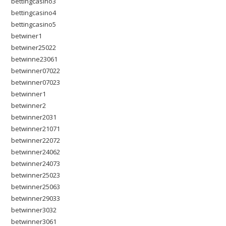
bettingcasino3
bettingcasino4
bettingcasino5
betwiner1
betwiner25022
betwinne23061
betwinner07022
betwinner07023
betwinner1
betwinner2
betwinner2031
betwinner21071
betwinner22072
betwinner24062
betwinner24073
betwinner25023
betwinner25063
betwinner29033
betwinner3032
betwinner3061