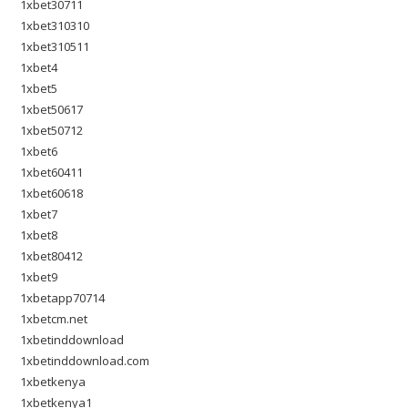
1xbet30711
1xbet310310
1xbet310511
1xbet4
1xbet5
1xbet50617
1xbet50712
1xbet6
1xbet60411
1xbet60618
1xbet7
1xbet8
1xbet80412
1xbet9
1xbetapp70714
1xbetcm.net
1xbetinddownload
1xbetinddownload.com
1xbetkenya
1xbetkenya1