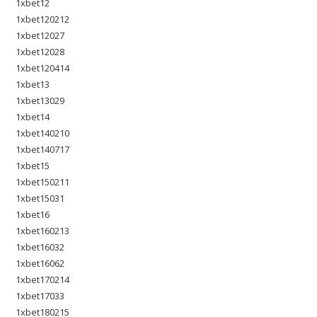
1xbet12
1xbet120212
1xbet12027
1xbet12028
1xbet120414
1xbet13
1xbet13029
1xbet14
1xbet140210
1xbet140717
1xbet15
1xbet150211
1xbet15031
1xbet16
1xbet160213
1xbet16032
1xbet16062
1xbet170214
1xbet17033
1xbet180215