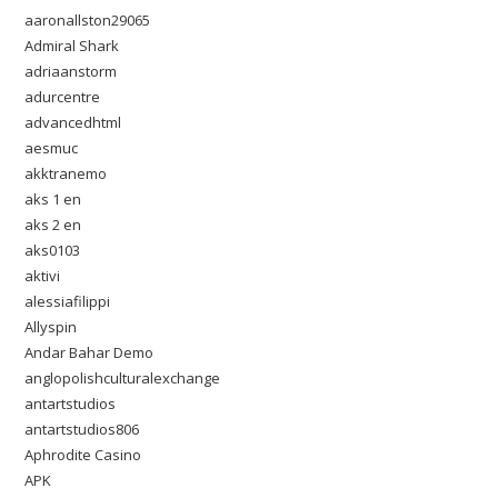
aaronallston29065
Admiral Shark
adriaanstorm
adurcentre
advancedhtml
aesmuc
akktranemo
aks 1 en
aks 2 en
aks0103
aktivi
alessiafilippi
Allyspin
Andar Bahar Demo
anglopolishculturalexchange
antartstudios
antartstudios806
Aphrodite Casino
APK