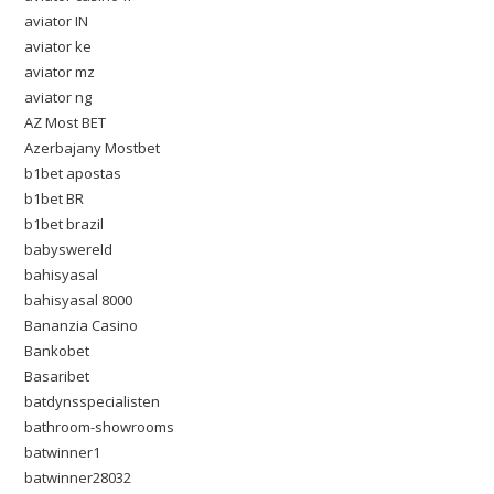
aviator IN
aviator ke
aviator mz
aviator ng
AZ Most BET
Azerbajany Mostbet
b1bet apostas
b1bet BR
b1bet brazil
babyswereld
bahisyasal
bahisyasal 8000
Bananzia Casino
Bankobet
Basaribet
batdynsspecialisten
bathroom-showrooms
batwinner1
batwinner28032