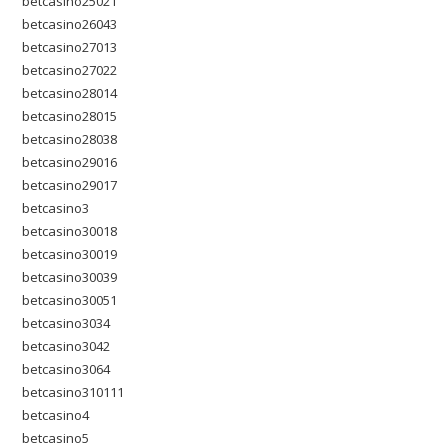
betcasino25021
betcasino26043
betcasino27013
betcasino27022
betcasino28014
betcasino28015
betcasino28038
betcasino29016
betcasino29017
betcasino3
betcasino30018
betcasino30019
betcasino30039
betcasino30051
betcasino3034
betcasino3042
betcasino3064
betcasino310111
betcasino4
betcasino5