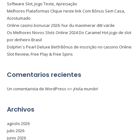
Software Slot, Jogo Teste, Apreciação
Melhores Plataformas Clique neste link Com Bônus Sem Casa,
Acostumado
Online casino bonusar 2026: hur du maximerar ditt värde
Os Melhores Novos Slots Online 2024 Do Caramel Hot jogo de slot
por dinheiro Brasil
Dolphin´s Pearl Deluxe Bet9 Bônus de inscrição no cassino Online
Slot Review, Free Play & Free Spins
Comentarios recientes
Un comentarista de WordPress
en
¡Hola mundo!
Archivos
agosto 2026
julio 2026
junio 2026