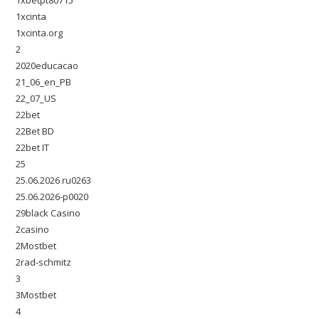
1xbetpt80715
1xcinta
1xcinta.org
2
2020educacao
21_06_en_PB
22_07_US
22bet
22Bet BD
22bet IT
25
25.06.2026 ru0263
25.06.2026-p0020
29black Casino
2casino
2Mostbet
2rad-schmitz
3
3Mostbet
4