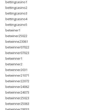
bettingcasino1
bettingcasino2
bettingcasino3
bettingcasino4
bettingcasino5
betwiner1
betwiner25022
betwinne23061
betwinner07022
betwinner07023
betwinner1
betwinner2
betwinner2031
betwinner21071
betwinner22072
betwinner24062
betwinner24073
betwinner25023
betwinner25063
betwinner29033