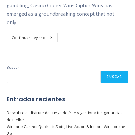
gambling, Casino Cipher Wins Cipher Wins has
emerged as a groundbreaking concept that not
only…
Understanding
Continuar Leyendo
Casino
Cipher
Wins
The
Future
Of
Gaming
Buscar
BUSCAR
Entradas recientes
Descubre el disfrute del juego de élite y gestiona tus ganancias
de melbet
Winsane Casino: Quick‑Hit Slots, Live Action & Instant Wins on the
Go