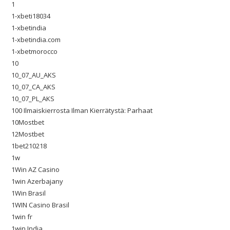
1
1-xbeti18034
1-xbetindia
1-xbetindia.com
1-xbetmorocco
10
10_07_AU_AKS
10_07_CA_AKS
10_07_PL_AKS
100 Ilmaiskierrosta Ilman Kierrätystä: Parhaat
10Mostbet
12Mostbet
1bet210218
1w
1Win AZ Casino
1win Azerbajany
1Win Brasil
1WIN Casino Brasil
1win fr
1win India