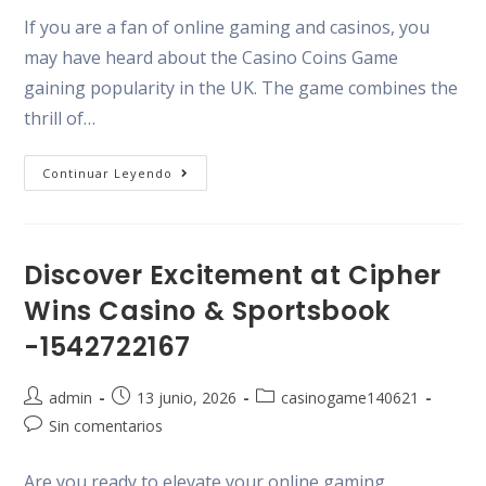
entrada:
entrada:
entrada:
la
If you are a fan of online gaming and casinos, you
entrada:
may have heard about the Casino Coins Game
gaining popularity in the UK. The game combines the
thrill of…
Exploring
Continuar Leyendo
Casino
Coins
Game
In
The
UK
Discover Excitement at Cipher
1036737957
Wins Casino & Sportsbook
-1542722167
Autor
Publicación
Categoría
admin
13 junio, 2026
casinogame140621
de
de
de
Comentarios
Sin comentarios
la
la
la
de
entrada:
entrada:
entrada:
la
Are you ready to elevate your online gaming