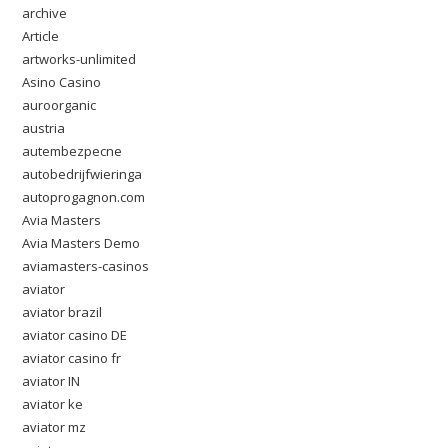
archive
Article
artworks-unlimited
Asino Casino
auroorganic
austria
autembezpecne
autobedrijfwieringa
autoprogagnon.com
Avia Masters
Avia Masters Demo
aviamasters-casinos
aviator
aviator brazil
aviator casino DE
aviator casino fr
aviator IN
aviator ke
aviator mz