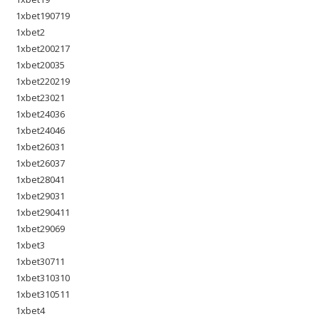
1xbet190719
1xbet2
1xbet200217
1xbet20035
1xbet220219
1xbet23021
1xbet24036
1xbet24046
1xbet26031
1xbet26037
1xbet28041
1xbet29031
1xbet290411
1xbet29069
1xbet3
1xbet30711
1xbet310310
1xbet310511
1xbet4