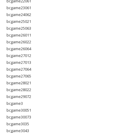
bcgame22061
bcgame23061
bcgame24062
bcgame25021
bcgame25063
bcgame26011
bcgame26022
bcgame26064
bcgame27012
bcgame27013
bcgame27064
bcgame27065
bcgame28021
bcgame28022
bcgame29072
bcgame3
bcgame30051
bcgame30073
bcgame3035
bcgame3043