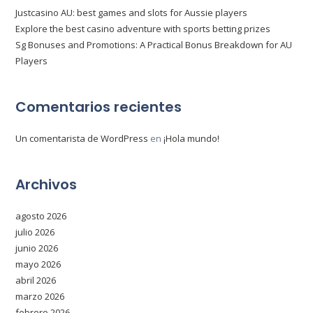
Justcasino AU: best games and slots for Aussie players
Explore the best casino adventure with sports betting prizes
Sg Bonuses and Promotions: A Practical Bonus Breakdown for AU
Players
Comentarios recientes
Un comentarista de WordPress
en
¡Hola mundo!
Archivos
agosto 2026
julio 2026
junio 2026
mayo 2026
abril 2026
marzo 2026
febrero 2026