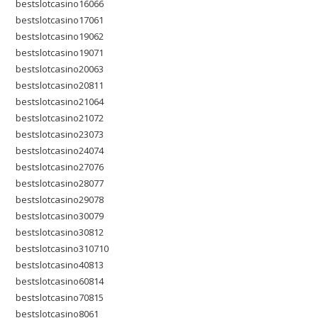
bestslotcasino16066
bestslotcasino17061
bestslotcasino19062
bestslotcasino19071
bestslotcasino20063
bestslotcasino20811
bestslotcasino21064
bestslotcasino21072
bestslotcasino23073
bestslotcasino24074
bestslotcasino27076
bestslotcasino28077
bestslotcasino29078
bestslotcasino30079
bestslotcasino30812
bestslotcasino310710
bestslotcasino40813
bestslotcasino60814
bestslotcasino70815
bestslotcasino8061