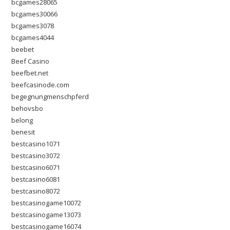
bcgames28065
bcgames30066
bcgames3078
bcgames4044
beebet
Beef Casino
beefbet.net
beefcasinode.com
begegnungmenschpferd
behovsbo
belong
benesit
bestcasino1071
bestcasino3072
bestcasino6071
bestcasino6081
bestcasino8072
bestcasinogame10072
bestcasinogame13073
bestcasinogame16074