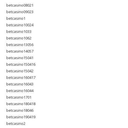
betcasino08021
betcasino09023
betcasino1
betcasino10024
betcasino1033
betcasino1062
betcasino13056
betcasino14057
betcasino15041
betcasino150416
betcasino15042
betcasino160417
betcasino16043
betcasino16044
betcasino1701
betcasino180418
betcasino18046
betcasino190419
betcasino2