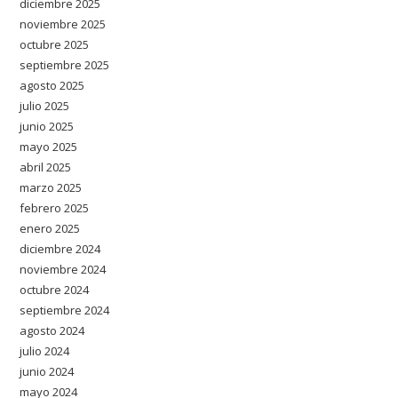
diciembre 2025
noviembre 2025
octubre 2025
septiembre 2025
agosto 2025
julio 2025
junio 2025
mayo 2025
abril 2025
marzo 2025
febrero 2025
enero 2025
diciembre 2024
noviembre 2024
octubre 2024
septiembre 2024
agosto 2024
julio 2024
junio 2024
mayo 2024