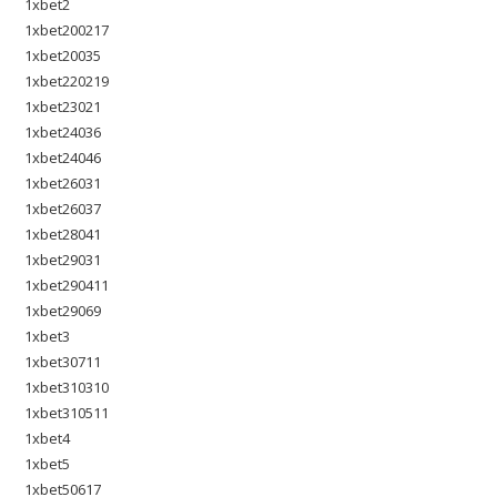
1xbet2
1xbet200217
1xbet20035
1xbet220219
1xbet23021
1xbet24036
1xbet24046
1xbet26031
1xbet26037
1xbet28041
1xbet29031
1xbet290411
1xbet29069
1xbet3
1xbet30711
1xbet310310
1xbet310511
1xbet4
1xbet5
1xbet50617