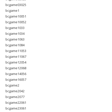
bcgame03025
bcgame1
bcgame10051
bcgame10052
bcgame1033
bcgame1034
bcgame1063
bcgame1084
bcgame11053
bcgame11067
bcgame12054
bcgame12068
bcgame14056
bcgame16057
bcgame2
bcgame2042
bcgame2077
bcgame22061
bcgame23061