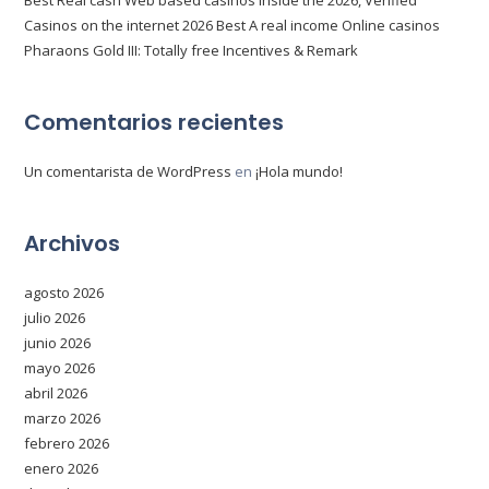
Best Real cash Web based casinos inside the 2026, Verified
Casinos on the internet 2026 Best A real income Online casinos
Pharaons Gold III: Totally free Incentives & Remark
Comentarios recientes
Un comentarista de WordPress
en
¡Hola mundo!
Archivos
agosto 2026
julio 2026
junio 2026
mayo 2026
abril 2026
marzo 2026
febrero 2026
enero 2026