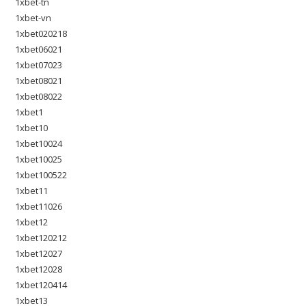
1xbet-tn
1xbet-vn
1xbet020218
1xbet06021
1xbet07023
1xbet08021
1xbet08022
1xbet1
1xbet10
1xbet10024
1xbet10025
1xbet100522
1xbet11
1xbet11026
1xbet12
1xbet120212
1xbet12027
1xbet12028
1xbet120414
1xbet13