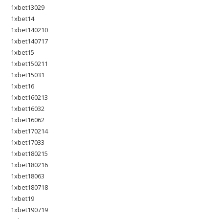
1xbet13029
1xbet14
1xbet140210
1xbet140717
1xbet15
1xbet150211
1xbet15031
1xbet16
1xbet160213
1xbet16032
1xbet16062
1xbet170214
1xbet17033
1xbet180215
1xbet180216
1xbet18063
1xbet180718
1xbet19
1xbet190719