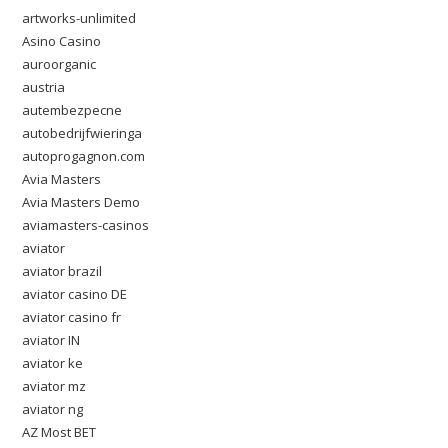
artworks-unlimited
Asino Casino
auroorganic
austria
autembezpecne
autobedrijfwieringa
autoprogagnon.com
Avia Masters
Avia Masters Demo
aviamasters-casinos
aviator
aviator brazil
aviator casino DE
aviator casino fr
aviator IN
aviator ke
aviator mz
aviator ng
AZ Most BET