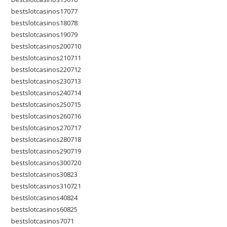
bestslotcasinos17077
bestslotcasinos18078
bestslotcasinos19079
bestslotcasinos200710
bestslotcasinos210711
bestslotcasinos220712
bestslotcasinos230713
bestslotcasinos240714
bestslotcasinos250715
bestslotcasinos260716
bestslotcasinos270717
bestslotcasinos280718
bestslotcasinos290719
bestslotcasinos300720
bestslotcasinos30823
bestslotcasinos310721
bestslotcasinos40824
bestslotcasinos60825
bestslotcasinos7071