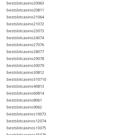
bestslotcasino20063
bestslotcasino20811
bestslotcasino21064
bestslotcasino21072
bestslotcasino23073
bestslotcasino24074
bestslotcasino27076
bestslotcasino28077
bestslotcasino29078
bestslotcasino30079
bestslotcasino30812
bestslotcasino310710
bestslotcasino40813
bestslotcasino60814
bestslotcasino8061
bestslotcasino9062
bestslotcasinos10073
bestslotcasinos12074
bestslotcasinos13075
bestslotcasinos15076