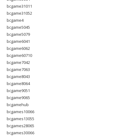
bcgame31011
bcgame31052
bcgame4
bcgame5045
bcgame5079
bcgame6041
bcgame6062
bcgame60710
bcgame7042
bcgame7063
bcgame8043
bcgame8064
bcgame9051
bcgame9065
bcgamehub
bcgames10066
bcgames13055
bcgames28065
bcgames30066