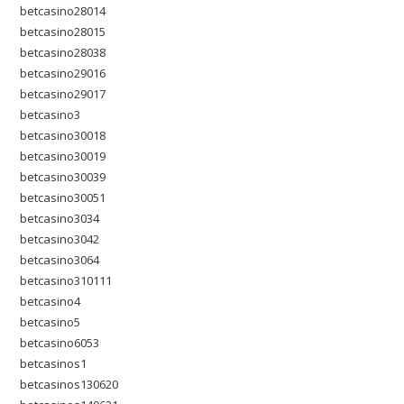
betcasino28014
betcasino28015
betcasino28038
betcasino29016
betcasino29017
betcasino3
betcasino30018
betcasino30019
betcasino30039
betcasino30051
betcasino3034
betcasino3042
betcasino3064
betcasino310111
betcasino4
betcasino5
betcasino6053
betcasinos1
betcasinos130620