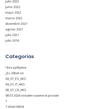
julio 2022
junio 2022
mayo 2022
marzo 2022
diciembre 2021
agosto 2021
julio 2021
julio 2016
Categorías
! Без рубрики
¿Es 20bet un
04_07_ES_AKS
04_07_IT_AKS
08_07_CA_AKS
08.07.2026 онлайн казино в россии
1
1-xbeti18034