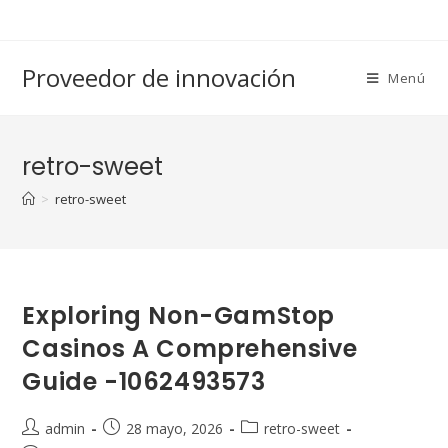
Saltar
al
contenido
Proveedor de innovación
Menú
retro-sweet
>
retro-sweet
Exploring Non-GamStop
Casinos A Comprehensive
Guide -1062493573
Autor
Publicación
Categoría
admin
28 mayo, 2026
retro-sweet