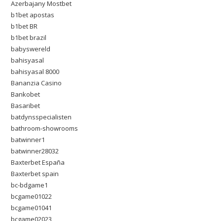
Azerbajany Mostbet
b1bet apostas
b1bet BR
b1bet brazil
babyswereld
bahisyasal
bahisyasal 8000
Bananzia Casino
Bankobet
Basaribet
batdynsspecialisten
bathroom-showrooms
batwinner1
batwinner28032
Baxterbet España
Baxterbet spain
bc-bdgame1
bcgame01022
bcgame01041
bcgame02023