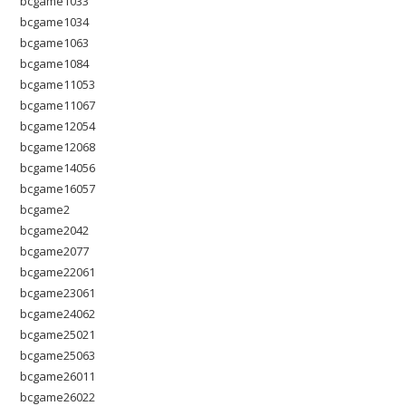
bcgame1033
bcgame1034
bcgame1063
bcgame1084
bcgame11053
bcgame11067
bcgame12054
bcgame12068
bcgame14056
bcgame16057
bcgame2
bcgame2042
bcgame2077
bcgame22061
bcgame23061
bcgame24062
bcgame25021
bcgame25063
bcgame26011
bcgame26022