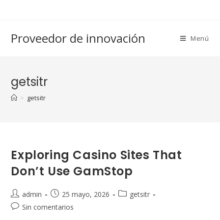
Saltar
al
contenido
Proveedor de innovación
Menú
getsitr
>
getsitr
Exploring Casino Sites That
Don’t Use GamStop
Autor
Publicación
Categoría
admin
25 mayo, 2026
getsitr
de
de
de
Comentarios
Sin comentarios
la
la
la
de