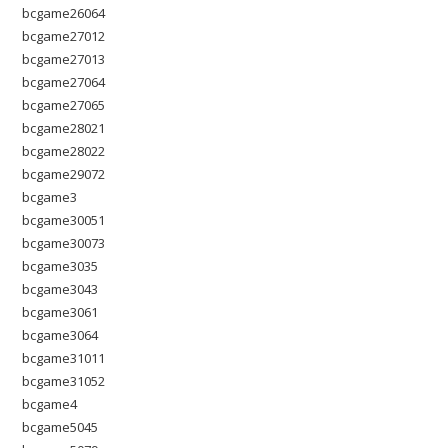
bcgame26064
bcgame27012
bcgame27013
bcgame27064
bcgame27065
bcgame28021
bcgame28022
bcgame29072
bcgame3
bcgame30051
bcgame30073
bcgame3035
bcgame3043
bcgame3061
bcgame3064
bcgame31011
bcgame31052
bcgame4
bcgame5045