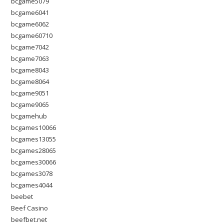
bcgame5079
bcgame6041
bcgame6062
bcgame60710
bcgame7042
bcgame7063
bcgame8043
bcgame8064
bcgame9051
bcgame9065
bcgamehub
bcgames10066
bcgames13055
bcgames28065
bcgames30066
bcgames3078
bcgames4044
beebet
Beef Casino
beefbet.net