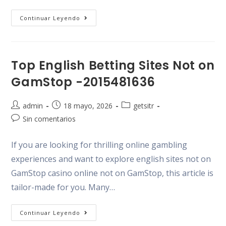
Find
Continuar Leyendo
Trustworthy
Casinos
Not
On
GamStop
Top English Betting Sites Not on
GamStop -2015481636
Autor
Publicación
Categoría
admin
18 mayo, 2026
getsitr
de
de
de
Comentarios
Sin comentarios
la
la
la
de
entrada:
entrada:
entrada:
la
If you are looking for thrilling online gambling
entrada:
experiences and want to explore english sites not on
GamStop casino online not on GamStop, this article is
tailor-made for you. Many…
Top
Continuar Leyendo
English