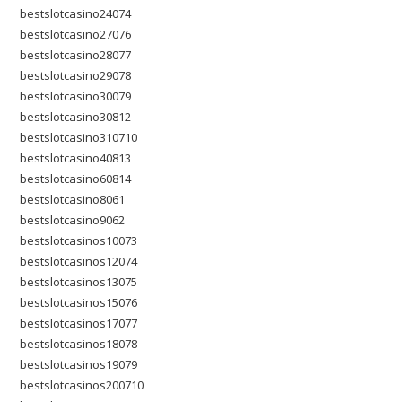
bestslotcasino24074
bestslotcasino27076
bestslotcasino28077
bestslotcasino29078
bestslotcasino30079
bestslotcasino30812
bestslotcasino310710
bestslotcasino40813
bestslotcasino60814
bestslotcasino8061
bestslotcasino9062
bestslotcasinos10073
bestslotcasinos12074
bestslotcasinos13075
bestslotcasinos15076
bestslotcasinos17077
bestslotcasinos18078
bestslotcasinos19079
bestslotcasinos200710