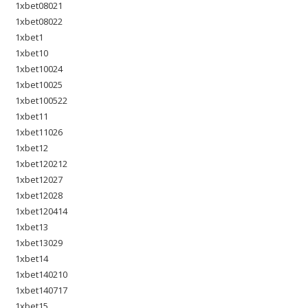
1xbet08021
1xbet08022
1xbet1
1xbet10
1xbet10024
1xbet10025
1xbet100522
1xbet11
1xbet11026
1xbet12
1xbet120212
1xbet12027
1xbet12028
1xbet120414
1xbet13
1xbet13029
1xbet14
1xbet140210
1xbet140717
1xbet15