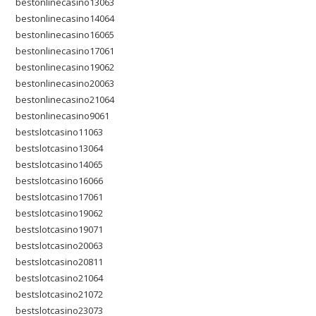
bestonlinecasino13063
bestonlinecasino14064
bestonlinecasino16065
bestonlinecasino17061
bestonlinecasino19062
bestonlinecasino20063
bestonlinecasino21064
bestonlinecasino9061
bestslotcasino11063
bestslotcasino13064
bestslotcasino14065
bestslotcasino16066
bestslotcasino17061
bestslotcasino19062
bestslotcasino19071
bestslotcasino20063
bestslotcasino20811
bestslotcasino21064
bestslotcasino21072
bestslotcasino23073