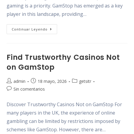
gaming is a priority. GamStop has emerged as a key
player in this landscape, providing…
Discovering
Continuar Leyendo
Casinos
Not
Signed
Up
To
GamStop
Find Trustworthy Casinos Not
on GamStop
Autor
Publicación
Categoría
admin
18 mayo, 2026
getsitr
de
de
de
Comentarios
Sin comentarios
la
la
la
de
entrada:
entrada:
entrada:
la
Discover Trustworthy Casinos Not on GamStop For
entrada:
many players in the UK, the experience of online
gambling can be limited by restrictions imposed by
schemes like GamStop. However, there are…