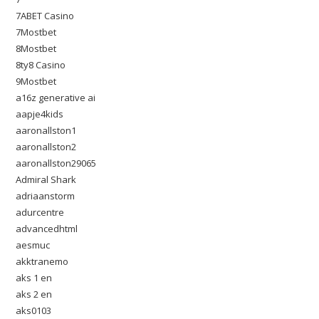
7ABET Casino
7Mostbet
8Mostbet
8ty8 Casino
9Mostbet
a16z generative ai
aapje4kids
aaronallston1
aaronallston2
aaronallston29065
Admiral Shark
adriaanstorm
adurcentre
advancedhtml
aesmuc
akktranemo
aks 1 en
aks 2 en
aks0103