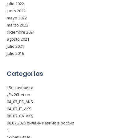
julio 2022
junio 2022
mayo 2022
marzo 2022
diciembre 2021
agosto 2021
julio 2021
julio 2016
Categorías
! Без рубрики
¿Es 20bet un
04_07_ES_AKS
04_07_IT_AKS
08_07_CA_AKS
08.07.2026 онлайн казино в россии
1
1-xbeti18034