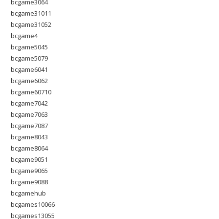
bcgame3064
bcgame31011
bcgame31052
bcgame4
bcgame5045
bcgame5079
bcgame6041
bcgame6062
bcgame60710
bcgame7042
bcgame7063
bcgame7087
bcgame8043
bcgame8064
bcgame9051
bcgame9065
bcgame9088
bcgamehub
bcgames10066
bcgames13055