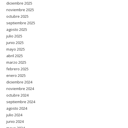
diciembre 2025
noviembre 2025
octubre 2025
septiembre 2025
agosto 2025
julio 2025
junio 2025
mayo 2025
abril 2025
marzo 2025
febrero 2025
enero 2025
diciembre 2024
noviembre 2024
octubre 2024
septiembre 2024
agosto 2024
julio 2024
junio 2024