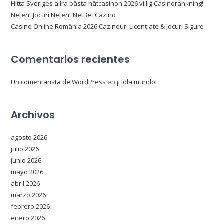
Hitta Sveriges allra bästa nätcasinon 2026 villig Casinorankning!
Netent Jocuri Netent NetBet Cazino
Casino Online România 2026 Cazinouri Licențiate & Jocuri Sigure
Comentarios recientes
Un comentarista de WordPress
en
¡Hola mundo!
Archivos
agosto 2026
julio 2026
junio 2026
mayo 2026
abril 2026
marzo 2026
febrero 2026
enero 2026