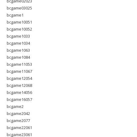
bcgame02023
bcgame03025
bcgame1
bcgame10051
bcgame10052
bcgame1033
bcgame1034
bcgame1063
bcgame1084
bcgame11053
bcgame11067
bcgame12054
bcgame12068
bcgame14056
bcgame16057
bcgame2
bcgame2042
bcgame2077
bcgame22061
bcgame23061