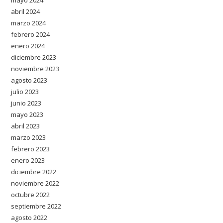
mayo 2024
abril 2024
marzo 2024
febrero 2024
enero 2024
diciembre 2023
noviembre 2023
agosto 2023
julio 2023
junio 2023
mayo 2023
abril 2023
marzo 2023
febrero 2023
enero 2023
diciembre 2022
noviembre 2022
octubre 2022
septiembre 2022
agosto 2022