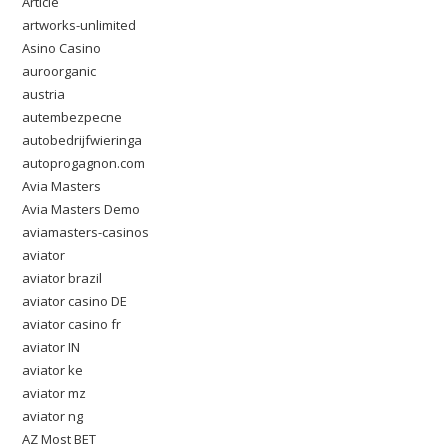
Article
artworks-unlimited
Asino Casino
auroorganic
austria
autembezpecne
autobedrijfwieringa
autoprogagnon.com
Avia Masters
Avia Masters Demo
aviamasters-casinos
aviator
aviator brazil
aviator casino DE
aviator casino fr
aviator IN
aviator ke
aviator mz
aviator ng
AZ Most BET