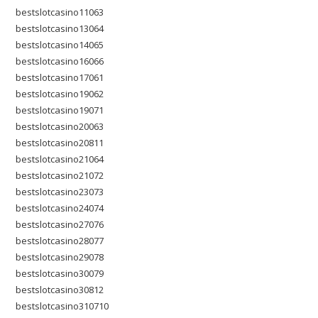
bestslotcasino11063
bestslotcasino13064
bestslotcasino14065
bestslotcasino16066
bestslotcasino17061
bestslotcasino19062
bestslotcasino19071
bestslotcasino20063
bestslotcasino20811
bestslotcasino21064
bestslotcasino21072
bestslotcasino23073
bestslotcasino24074
bestslotcasino27076
bestslotcasino28077
bestslotcasino29078
bestslotcasino30079
bestslotcasino30812
bestslotcasino310710