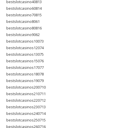
bestslotcasino40813
bestslotcasino60814
bestslotcasino70815
bestslotcasino8061
bestslotcasino80816
bestslotcasino9062
bestslotcasinos10073
bestslotcasinos12074
bestslotcasinos13075
bestslotcasinos15076
bestslotcasinos17077
bestslotcasinos18078
bestslotcasinos19079
bestslotcasinos200710
bestslotcasinos210711
bestslotcasinos220712
bestslotcasinos230713
bestslotcasinos240714
bestslotcasinos250715
bestslotcasinos260716