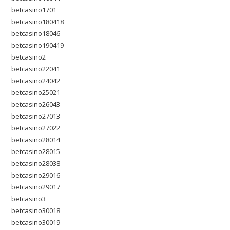
betcasino1701
betcasino180418
betcasino18046
betcasino190419
betcasino2
betcasino22041
betcasino24042
betcasino25021
betcasino26043
betcasino27013
betcasino27022
betcasino28014
betcasino28015
betcasino28038
betcasino29016
betcasino29017
betcasino3
betcasino30018
betcasino30019