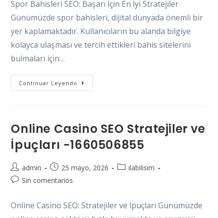
Spor Bahisleri SEO: Başarı İçin En İyi Stratejiler
entrada:
Günümüzde spor bahisleri, dijital dünyada önemli bir
yer kaplamaktadır. Kullanıcıların bu alanda bilgiye
kolayca ulaşması ve tercih ettikleri bahis sitelerini
bulmaları için…
Spor
Continuar Leyendo
Bahisleri
SEO
Başarı
İçin
En
İyi
Online Casino SEO Stratejiler ve
Stratejiler
-1637616026
İpuçları -1660506855
Autor
Publicación
Categoría
admin
25 mayo, 2026
ilabilisim
de
de
de
Comentarios
Sin comentarios
la
la
la
de
entrada:
entrada:
entrada:
la
Online Casino SEO: Stratejiler ve İpuçları Günümüzde
entrada: