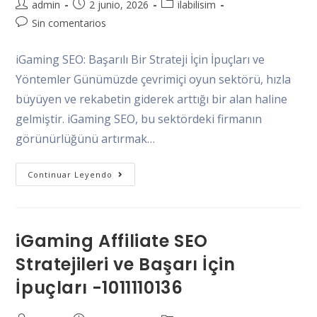
Autor
Publicación
Categoría
admin
2 junio, 2026
ilabilisim
de
de
de
Comentarios
Sin comentarios
la
la
la
de
entrada:
entrada:
entrada:
la
iGaming SEO: Başarılı Bir Strateji İçin İpuçları ve
entrada:
Yöntemler Günümüzde çevrimiçi oyun sektörü, hızla
büyüyen ve rekabetin giderek arttığı bir alan haline
gelmiştir. iGaming SEO, bu sektördeki firmanın
görünürlüğünü artırmak…
IGaming
Continuar Leyendo
SEO
Başarılı
Bir
Strateji
İçin
İpuçları
iGaming Affiliate SEO
Ve
Yöntemler
Stratejileri ve Başarı İçin
-1037494605
İpuçları -1011110136