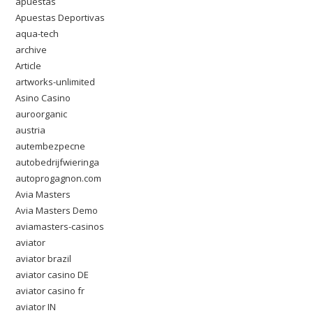
apuestas
Apuestas Deportivas
aqua-tech
archive
Article
artworks-unlimited
Asino Casino
auroorganic
austria
autembezpecne
autobedrijfwieringa
autoprogagnon.com
Avia Masters
Avia Masters Demo
aviamasters-casinos
aviator
aviator brazil
aviator casino DE
aviator casino fr
aviator IN