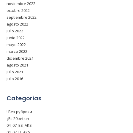
noviembre 2022
octubre 2022
septiembre 2022
agosto 2022
julio 2022
junio 2022
mayo 2022
marzo 2022
diciembre 2021
agosto 2021
julio 2021
julio 2016
Categorías
! Без рубрики
¿Es 20bet un
04_07_ES_AKS
04_07_IT_AKS