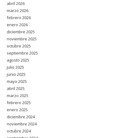
abril 2026
marzo 2026
febrero 2026
enero 2026
diciembre 2025
noviembre 2025
octubre 2025
septiembre 2025
agosto 2025
julio 2025
junio 2025
mayo 2025
abril 2025
marzo 2025
febrero 2025
enero 2025
diciembre 2024
noviembre 2024
octubre 2024