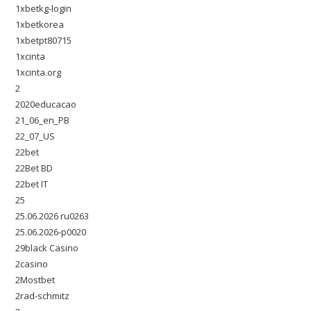
1xbetkg-login
1xbetkorea
1xbetpt80715
1xcinta
1xcinta.org
2
2020educacao
21_06_en_PB
22_07_US
22bet
22Bet BD
22bet IT
25
25.06.2026 ru0263
25.06.2026-p0020
29black Casino
2casino
2Mostbet
2rad-schmitz