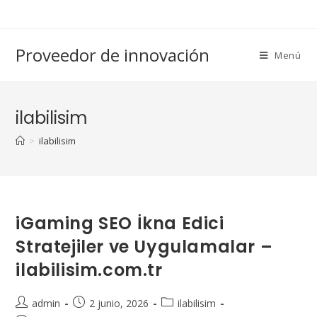
Saltar
al
contenido
Proveedor de innovación
Menú
ilabilisim
>
ilabilisim
iGaming SEO İkna Edici
Stratejiler ve Uygulamalar –
ilabilisim.com.tr
Autor
Publicación
Categoría
admin
2 junio, 2026
ilabilisim