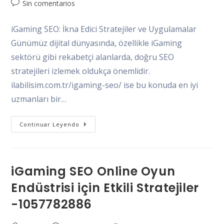
de
de
de
Comentarios
Sin comentarios
la
la
la
de
entrada:
entrada:
entrada:
la
iGaming SEO: İkna Edici Stratejiler ve Uygulamalar
entrada:
Günümüz dijital dünyasında, özellikle iGaming
sektörü gibi rekabetçi alanlarda, doğru SEO
stratejileri izlemek oldukça önemlidir.
ilabilisim.com.tr/igaming-seo/ ise bu konuda en iyi
uzmanları bir…
IGaming
Continuar Leyendo
SEO
İkna
Edici
Stratejiler
Ve
Uygulamalar
iGaming SEO Online Oyun
–
Ilabilisim.com.tr
Endüstrisi için Etkili Stratejiler
-1057782886