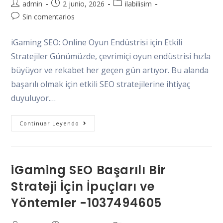
Autor
Publicación
Categoría
admin
2 junio, 2026
ilabilisim
de
de
de
Comentarios
Sin comentarios
la
la
la
de
entrada:
entrada:
entrada:
la
iGaming SEO: Online Oyun Endüstrisi için Etkili
entrada:
Stratejiler Günümüzde, çevrimiçi oyun endüstrisi hızla
büyüyor ve rekabet her geçen gün artıyor. Bu alanda
başarılı olmak için etkili SEO stratejilerine ihtiyaç
duyuluyor.…
IGaming
Continuar Leyendo
SEO
Online
Oyun
Endüstrisi
Için
Etkili
iGaming SEO Başarılı Bir
Stratejiler
-1057782886
Strateji İçin İpuçları ve
Yöntemler -1037494605