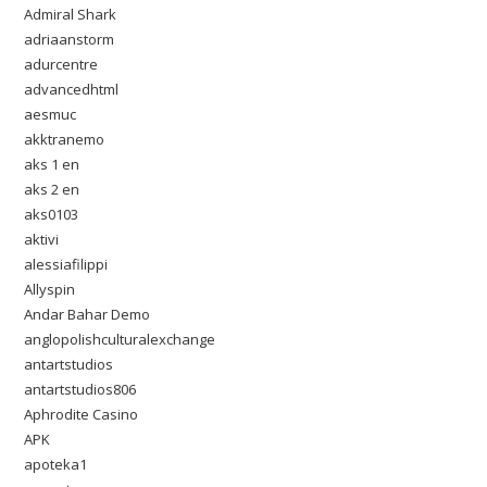
Admiral Shark
adriaanstorm
adurcentre
advancedhtml
aesmuc
akktranemo
aks 1 en
aks 2 en
aks0103
aktivi
alessiafilippi
Allyspin
Andar Bahar Demo
anglopolishculturalexchange
antartstudios
antartstudios806
Aphrodite Casino
APK
apoteka1