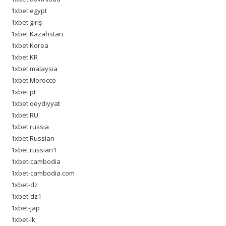
1xbet egypt
1xbet giriş
1xbet Kazahstan
1xbet Korea
1xbet KR
1xbet malaysia
1xbet Morocco
1xbet pt
1xbet qeydiyyat
1xbet RU
1xbet russia
1xbet Russian
1xbet russian1
1xbet-cambodia
1xbet-cambodia.com
1xbet-dz
1xbet-dz1
1xbet-jap
1xbet-lk