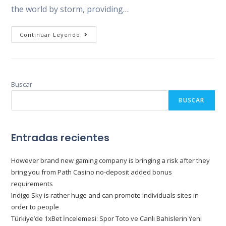
the world by storm, providing…
Discover
Continuar Leyendo
The
Excitement
Of
Love
Casino
4
Online
Buscar
Casino
BUSCAR
Entradas recientes
However brand new gaming company is bringing a risk after they
bring you from Path Casino no-deposit added bonus
requirements
Indigo Sky is rather huge and can promote individuals sites in
order to people
Türkiye’de 1xBet İncelemesi: Spor Toto ve Canlı Bahislerin Yeni