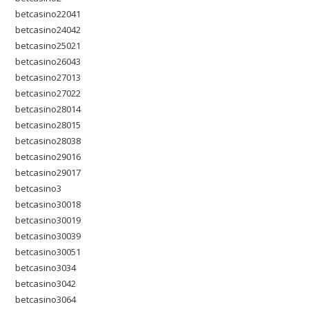
betcasino22041
betcasino24042
betcasino25021
betcasino26043
betcasino27013
betcasino27022
betcasino28014
betcasino28015
betcasino28038
betcasino29016
betcasino29017
betcasino3
betcasino30018
betcasino30019
betcasino30039
betcasino30051
betcasino3034
betcasino3042
betcasino3064