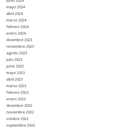
junio 2024
mayo 2024
abril 2024
marzo 2024
febrero 2024
enero 2024
diciembre 2023
noviembre 2023
agosto 2023
julio 2023
junio 2023
mayo 2023
abril 2023
marzo 2023
febrero 2023
enero 2023
diciembre 2022
noviembre 2022
octubre 2022
septiembre 2022