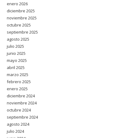
enero 2026
diciembre 2025
noviembre 2025
octubre 2025
septiembre 2025
agosto 2025
julio 2025
junio 2025
mayo 2025
abril 2025
marzo 2025
febrero 2025
enero 2025
diciembre 2024
noviembre 2024
octubre 2024
septiembre 2024
agosto 2024
julio 2024