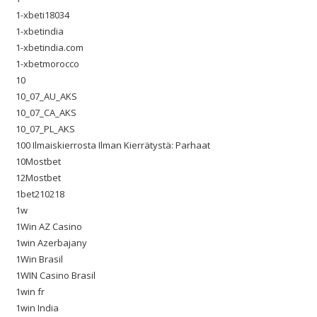
1-xbeti18034
1-xbetindia
1-xbetindia.com
1-xbetmorocco
10
10_07_AU_AKS
10_07_CA_AKS
10_07_PL_AKS
100 Ilmaiskierrosta Ilman Kierrätystä: Parhaat
10Mostbet
12Mostbet
1bet210218
1w
1Win AZ Casino
1win Azerbajany
1Win Brasil
1WIN Casino Brasil
1win fr
1win India