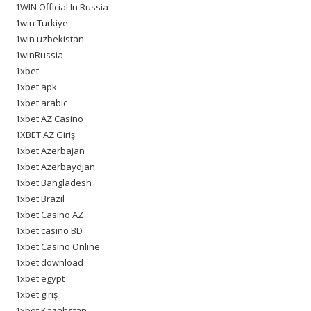
1WIN Official In Russia
1win Turkiye
1win uzbekistan
1winRussia
1xbet
1xbet apk
1xbet arabic
1xbet AZ Casino
1XBET AZ Giriş
1xbet Azerbajan
1xbet Azerbaydjan
1xbet Bangladesh
1xbet Brazil
1xbet Casino AZ
1xbet casino BD
1xbet Casino Online
1xbet download
1xbet egypt
1xbet giriş
1xbet Kazahstan