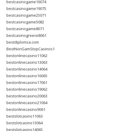
bestcasinogame16074
bestcasinogame19075
bestcasinogame25071
bestcasinogame5082
bestcasinogame8071
bestcasinogreece8061
bestdiplomsa.com
BestNonGamStopCasinos1
bestonlinecasino11062
bestonlinecasino13063
bestonlinecasino14064
bestonlinecasino16065
bestonlinecasino17061
bestonlinecasino19062
bestonlinecasino20063
bestonlinecasino21064
bestonlinecasino9061
bestslotcasino11063
bestslotcasino13064
bestslotcasino14065