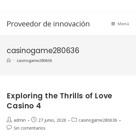
Saltar
al
contenido
Proveedor de innovación
Menú
casinogame280636
>
casinogame280636
Exploring the Thrills of Love
Casino 4
Autor
Publicación
Categoría
admin
27 junio, 2026
casinogame280636
de
de
de
Comentarios
Sin comentarios
la
la
la
de