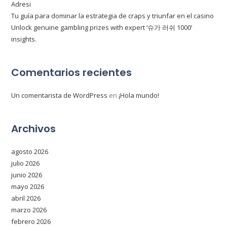
Adresi
Tu guía para dominar la estrategia de craps y triunfar en el casino
Unlock genuine gambling prizes with expert ‘슈가 러쉬 1000’
insights.
Comentarios recientes
Un comentarista de WordPress
en
¡Hola mundo!
Archivos
agosto 2026
julio 2026
junio 2026
mayo 2026
abril 2026
marzo 2026
febrero 2026