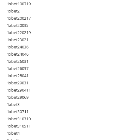
1xbet190719
1xbet2
1xbet200217
1xbet20035
1xbet220219
1xbet23021
1xbet24036
1xbet24046
1xbet26031
1xbet26037
1xbet28041
1xbet29031
1xbet290411
1xbet29069
1xbet3
1xbet30711
1xbet310310
1xbet310511
1xbet4