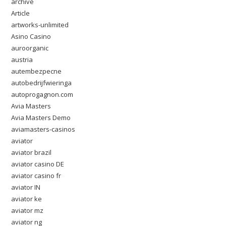
archive
Article
artworks-unlimited
Asino Casino
auroorganic
austria
autembezpecne
autobedrijfwieringa
autoprogagnon.com
Avia Masters
Avia Masters Demo
aviamasters-casinos
aviator
aviator brazil
aviator casino DE
aviator casino fr
aviator IN
aviator ke
aviator mz
aviator ng