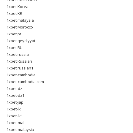
1xbet Korea
1xbet KR
1xbet malaysia
1xbet Morocco
1xbet pt
1xbet qeydiyyat
1xbet RU
1xbet russia
1xbet Russian
1xbet russian1
1xbet-cambodia
1xbet-cambodia.com
1xbet-dz
1xbet-dz1
1xbet-jap
1xbet-lk
1xbet-lk1
1xbet-mal
1xbet-malaysia