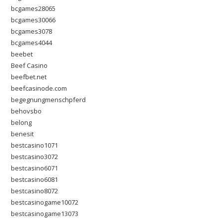
bcgames28065
bcgames30066
bcgames3078
bcgames4044
beebet
Beef Casino
beefbet.net
beefcasinode.com
begegnungmenschpferd
behovsbo
belong
benesit
bestcasino1071
bestcasino3072
bestcasino6071
bestcasino6081
bestcasino8072
bestcasinogame10072
bestcasinogame13073