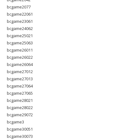
bcgame2077
bcgame22061
bcgame23061
bcgame24062
bcgame25021
bcgame25063
bcgame26011
bcgame26022
bcgame26064
bcgame27012
bcgame27013
bcgame27064
bcgame27065
bcgame28021
bcgame28022
bcgame29072
bcgame3
bcgame30051
bcgame30073