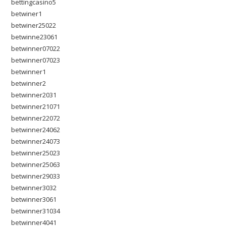
bettingcasino5
betwiner1
betwiner25022
betwinne23061
betwinner07022
betwinner07023
betwinner1
betwinner2
betwinner2031
betwinner21071
betwinner22072
betwinner24062
betwinner24073
betwinner25023
betwinner25063
betwinner29033
betwinner3032
betwinner3061
betwinner31034
betwinner4041