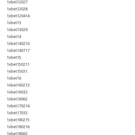
1xbet12027
1xbet12028
1xbet120414
1xbet13
1xbet13029
1xbet14
1xbet140210
1xbet140717
1xbet15
1xbet150211
1xbet15031
1xbet16
1xbet160213
1xbet16032
1xbet16062
1xbet170214
1xbet17033
1xbet180215
1xbet180216
1xbet18063