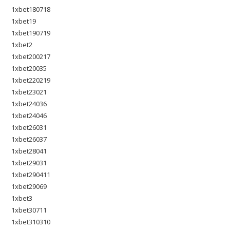
1xbet180718
1xbet19
1xbet190719
1xbet2
1xbet200217
1xbet20035
1xbet220219
1xbet23021
1xbet24036
1xbet24046
1xbet26031
1xbet26037
1xbet28041
1xbet29031
1xbet290411
1xbet29069
1xbet3
1xbet30711
1xbet310310