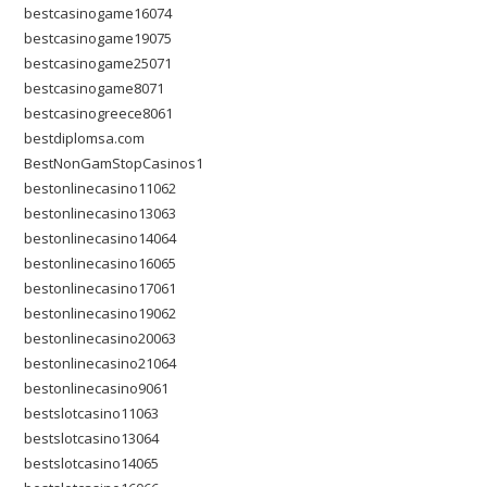
bestcasinogame16074
bestcasinogame19075
bestcasinogame25071
bestcasinogame8071
bestcasinogreece8061
bestdiplomsa.com
BestNonGamStopCasinos1
bestonlinecasino11062
bestonlinecasino13063
bestonlinecasino14064
bestonlinecasino16065
bestonlinecasino17061
bestonlinecasino19062
bestonlinecasino20063
bestonlinecasino21064
bestonlinecasino9061
bestslotcasino11063
bestslotcasino13064
bestslotcasino14065