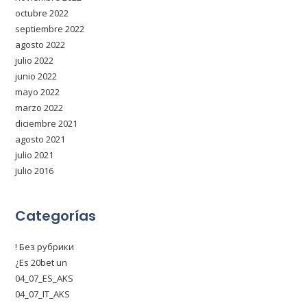
octubre 2022
septiembre 2022
agosto 2022
julio 2022
junio 2022
mayo 2022
marzo 2022
diciembre 2021
agosto 2021
julio 2021
julio 2016
Categorías
! Без рубрики
¿Es 20bet un
04_07_ES_AKS
04_07_IT_AKS