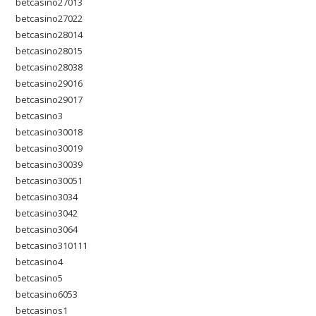
betcasino27013
betcasino27022
betcasino28014
betcasino28015
betcasino28038
betcasino29016
betcasino29017
betcasino3
betcasino30018
betcasino30019
betcasino30039
betcasino30051
betcasino3034
betcasino3042
betcasino3064
betcasino310111
betcasino4
betcasino5
betcasino6053
betcasinos1