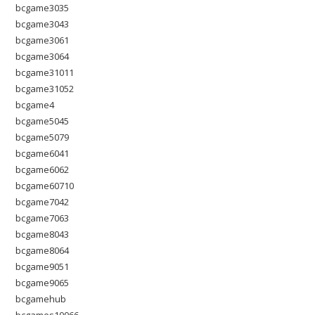
bcgame3035
bcgame3043
bcgame3061
bcgame3064
bcgame31011
bcgame31052
bcgame4
bcgame5045
bcgame5079
bcgame6041
bcgame6062
bcgame60710
bcgame7042
bcgame7063
bcgame8043
bcgame8064
bcgame9051
bcgame9065
bcgamehub