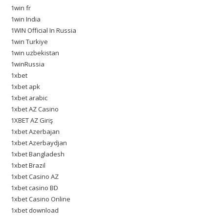
1win fr
1win India
1WIN Official In Russia
1win Turkiye
1win uzbekistan
1winRussia
1xbet
1xbet apk
1xbet arabic
1xbet AZ Casino
1XBET AZ Giriş
1xbet Azerbajan
1xbet Azerbaydjan
1xbet Bangladesh
1xbet Brazil
1xbet Casino AZ
1xbet casino BD
1xbet Casino Online
1xbet download