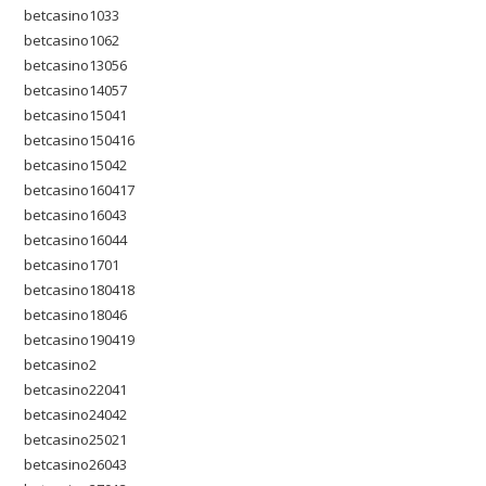
betcasino1033
betcasino1062
betcasino13056
betcasino14057
betcasino15041
betcasino150416
betcasino15042
betcasino160417
betcasino16043
betcasino16044
betcasino1701
betcasino180418
betcasino18046
betcasino190419
betcasino2
betcasino22041
betcasino24042
betcasino25021
betcasino26043