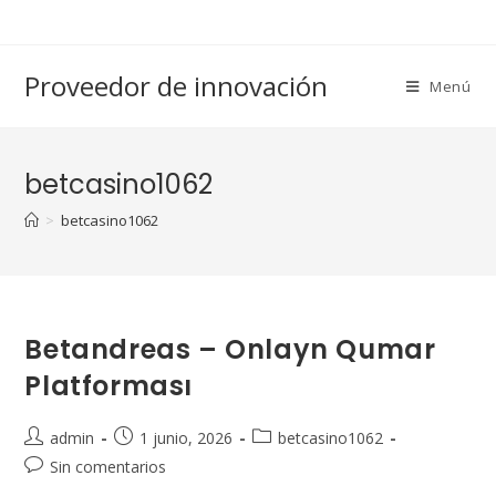
Saltar
al
contenido
Proveedor de innovación
Menú
betcasino1062
>
betcasino1062
Betandreas – Onlayn Qumar
Platforması
Autor
Publicación
Categoría
admin
1 junio, 2026
betcasino1062
de
de
de
Comentarios
Sin comentarios
la
la
la
de