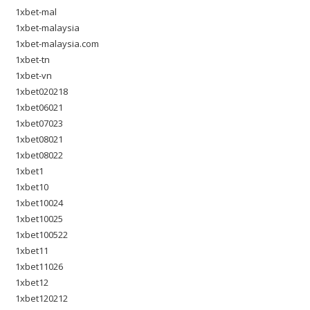
1xbet-mal
1xbet-malaysia
1xbet-malaysia.com
1xbet-tn
1xbet-vn
1xbet020218
1xbet06021
1xbet07023
1xbet08021
1xbet08022
1xbet1
1xbet10
1xbet10024
1xbet10025
1xbet100522
1xbet11
1xbet11026
1xbet12
1xbet120212