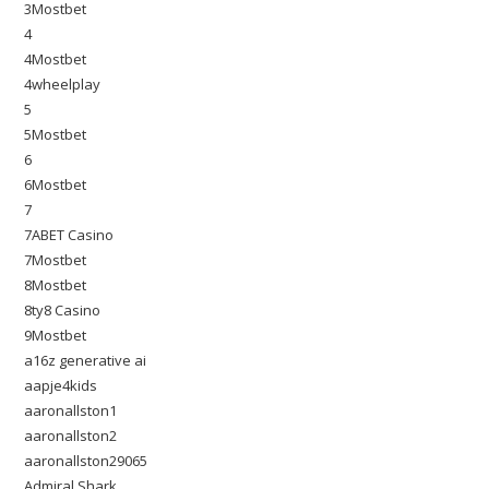
3Mostbet
4
4Mostbet
4wheelplay
5
5Mostbet
6
6Mostbet
7
7ABET Casino
7Mostbet
8Mostbet
8ty8 Casino
9Mostbet
a16z generative ai
aapje4kids
aaronallston1
aaronallston2
aaronallston29065
Admiral Shark