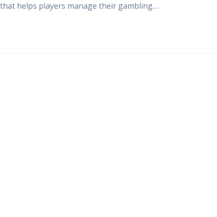
e that helps players manage their gambling…