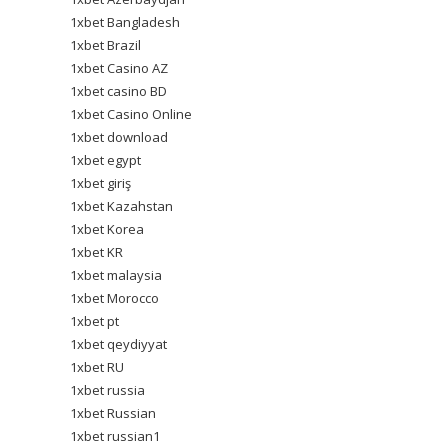
1xbet Bangladesh
1xbet Brazil
1xbet Casino AZ
1xbet casino BD
1xbet Casino Online
1xbet download
1xbet egypt
1xbet giriş
1xbet Kazahstan
1xbet Korea
1xbet KR
1xbet malaysia
1xbet Morocco
1xbet pt
1xbet qeydiyyat
1xbet RU
1xbet russia
1xbet Russian
1xbet russian1