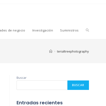
ades de negocio
Investigación
Suministros
>
terialtreephotography
Buscar
BUSCAR
Entradas recientes