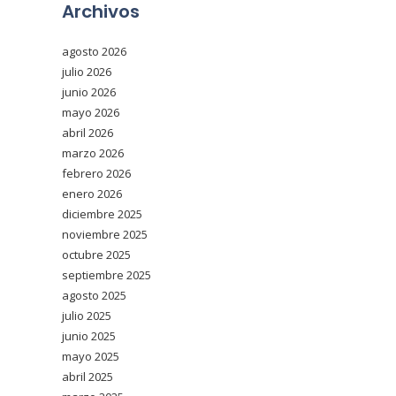
Archivos
agosto 2026
julio 2026
junio 2026
mayo 2026
abril 2026
marzo 2026
febrero 2026
enero 2026
diciembre 2025
noviembre 2025
octubre 2025
septiembre 2025
agosto 2025
julio 2025
junio 2025
mayo 2025
abril 2025