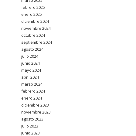
marzo 2025
febrero 2025
enero 2025
diciembre 2024
noviembre 2024
octubre 2024
septiembre 2024
agosto 2024
julio 2024
junio 2024
mayo 2024
abril 2024
marzo 2024
febrero 2024
enero 2024
diciembre 2023
noviembre 2023
agosto 2023
julio 2023
junio 2023