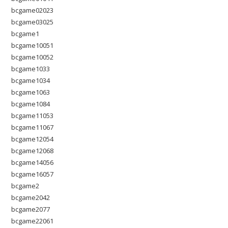
bcgame02023
bcgame03025
bcgame1
bcgame10051
bcgame10052
bcgame1033
bcgame1034
bcgame1063
bcgame1084
bcgame11053
bcgame11067
bcgame12054
bcgame12068
bcgame14056
bcgame16057
bcgame2
bcgame2042
bcgame2077
bcgame22061