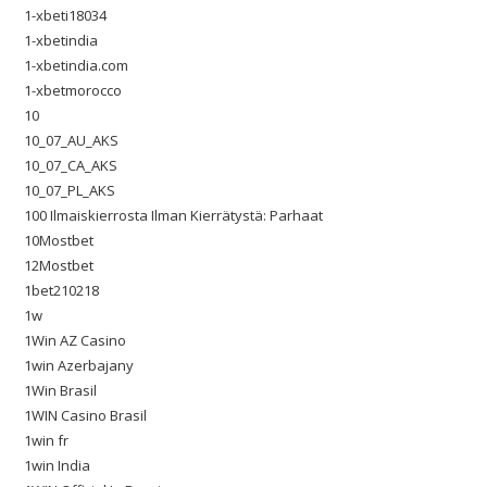
1-xbeti18034
1-xbetindia
1-xbetindia.com
1-xbetmorocco
10
10_07_AU_AKS
10_07_CA_AKS
10_07_PL_AKS
100 Ilmaiskierrosta Ilman Kierrätystä: Parhaat
10Mostbet
12Mostbet
1bet210218
1w
1Win AZ Casino
1win Azerbajany
1Win Brasil
1WIN Casino Brasil
1win fr
1win India