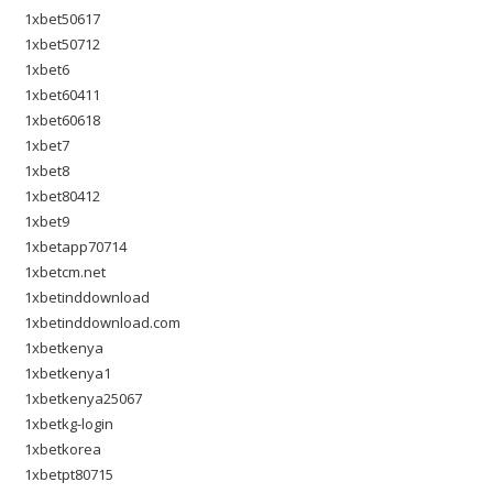
1xbet50617
1xbet50712
1xbet6
1xbet60411
1xbet60618
1xbet7
1xbet8
1xbet80412
1xbet9
1xbetapp70714
1xbetcm.net
1xbetinddownload
1xbetinddownload.com
1xbetkenya
1xbetkenya1
1xbetkenya25067
1xbetkg-login
1xbetkorea
1xbetpt80715