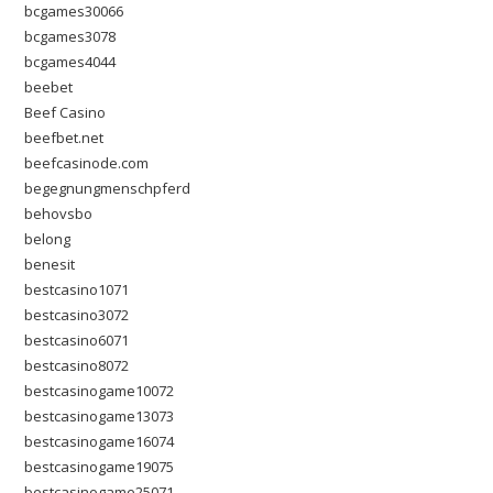
bcgames30066
bcgames3078
bcgames4044
beebet
Beef Casino
beefbet.net
beefcasinode.com
begegnungmenschpferd
behovsbo
belong
benesit
bestcasino1071
bestcasino3072
bestcasino6071
bestcasino8072
bestcasinogame10072
bestcasinogame13073
bestcasinogame16074
bestcasinogame19075
bestcasinogame25071