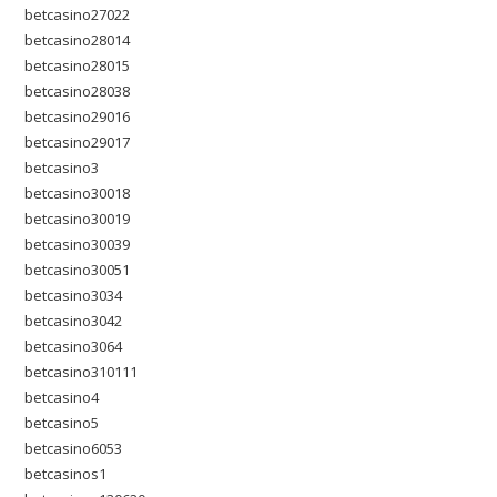
betcasino27022
betcasino28014
betcasino28015
betcasino28038
betcasino29016
betcasino29017
betcasino3
betcasino30018
betcasino30019
betcasino30039
betcasino30051
betcasino3034
betcasino3042
betcasino3064
betcasino310111
betcasino4
betcasino5
betcasino6053
betcasinos1