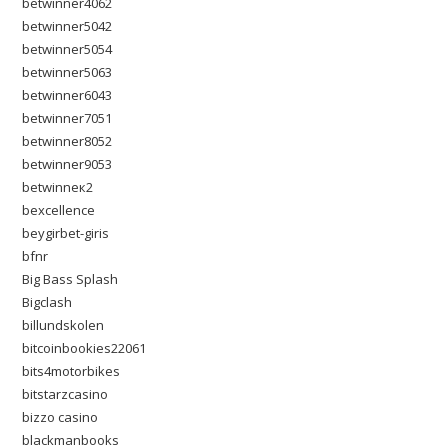
betwinner4062
betwinner5042
betwinner5054
betwinner5063
betwinner6043
betwinner7051
betwinner8052
betwinner9053
betwinneк2
bexcellence
beygirbet-giris
bfnr
Big Bass Splash
Bigclash
billundskolen
bitcoinbookies22061
bits4motorbikes
bitstarzcasino
bizzo casino
blackmanbooks