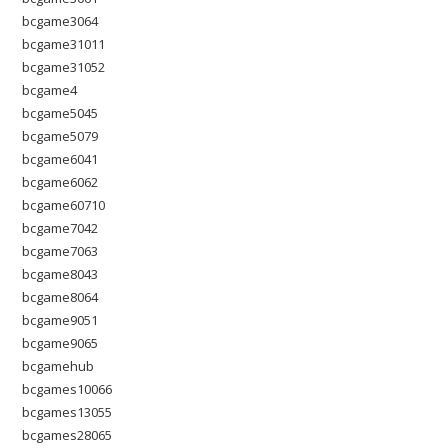
bcgame3064
bcgame31011
bcgame31052
bcgame4
bcgame5045
bcgame5079
bcgame6041
bcgame6062
bcgame60710
bcgame7042
bcgame7063
bcgame8043
bcgame8064
bcgame9051
bcgame9065
bcgamehub
bcgames10066
bcgames13055
bcgames28065