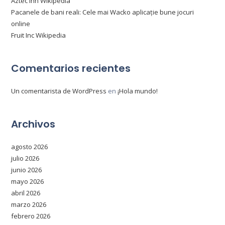
Aztec Inn Wikipedia
Pacanele de bani reali: Cele mai Wacko aplicație bune jocuri
online
Fruit Inc Wikipedia
Comentarios recientes
Un comentarista de WordPress
en
¡Hola mundo!
Archivos
agosto 2026
julio 2026
junio 2026
mayo 2026
abril 2026
marzo 2026
febrero 2026