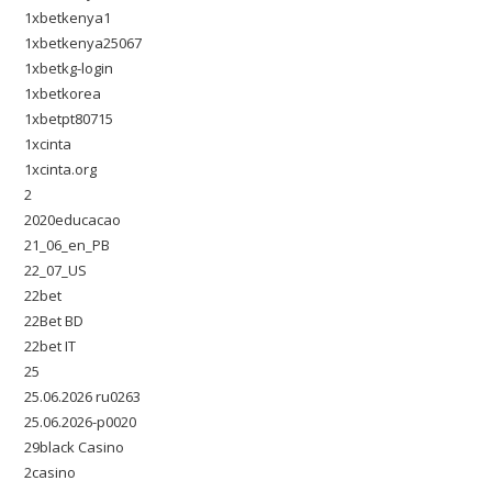
1xbetkenya1
1xbetkenya25067
1xbetkg-login
1xbetkorea
1xbetpt80715
1xcinta
1xcinta.org
2
2020educacao
21_06_en_PB
22_07_US
22bet
22Bet BD
22bet IT
25
25.06.2026 ru0263
25.06.2026-p0020
29black Casino
2casino