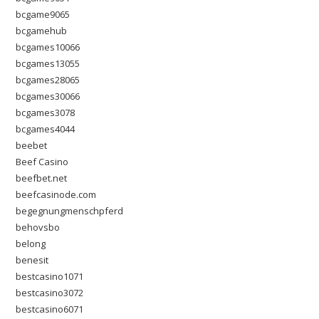
bcgame9065
bcgamehub
bcgames10066
bcgames13055
bcgames28065
bcgames30066
bcgames3078
bcgames4044
beebet
Beef Casino
beefbet.net
beefcasinode.com
begegnungmenschpferd
behovsbo
belong
benesit
bestcasino1071
bestcasino3072
bestcasino6071