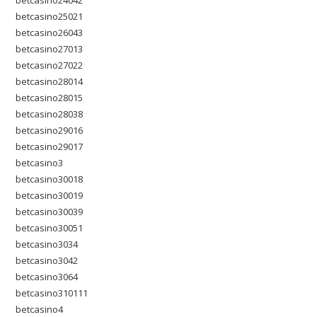
betcasino24042
betcasino25021
betcasino26043
betcasino27013
betcasino27022
betcasino28014
betcasino28015
betcasino28038
betcasino29016
betcasino29017
betcasino3
betcasino30018
betcasino30019
betcasino30039
betcasino30051
betcasino3034
betcasino3042
betcasino3064
betcasino310111
betcasino4