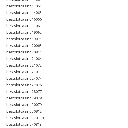
bestslotcasino13064
bestslotcasino14065
bestslotcasino16066
bestslotcasino17061
bestslotcasino19062
bestslotcasino19071
bestslotcasino20063
bestslotcasino20811
bestslotcasino21064
bestslotcasino21072
bestslotcasino23073
bestslotcasino24074
bestslotcasino27076
bestslotcasino28077
bestslotcasino29078
bestslotcasino30079
bestslotcasino30812
bestslotcasino310710
bestslotcasino40813