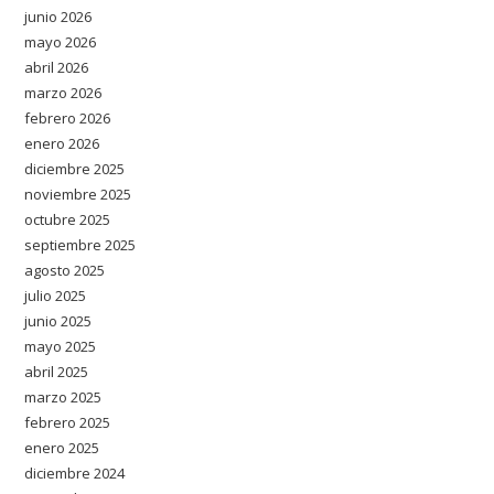
junio 2026
mayo 2026
abril 2026
marzo 2026
febrero 2026
enero 2026
diciembre 2025
noviembre 2025
octubre 2025
septiembre 2025
agosto 2025
julio 2025
junio 2025
mayo 2025
abril 2025
marzo 2025
febrero 2025
enero 2025
diciembre 2024