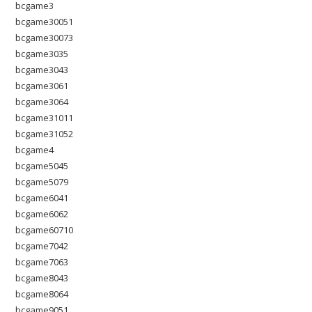
bcgame3
bcgame30051
bcgame30073
bcgame3035
bcgame3043
bcgame3061
bcgame3064
bcgame31011
bcgame31052
bcgame4
bcgame5045
bcgame5079
bcgame6041
bcgame6062
bcgame60710
bcgame7042
bcgame7063
bcgame8043
bcgame8064
bcgame9051