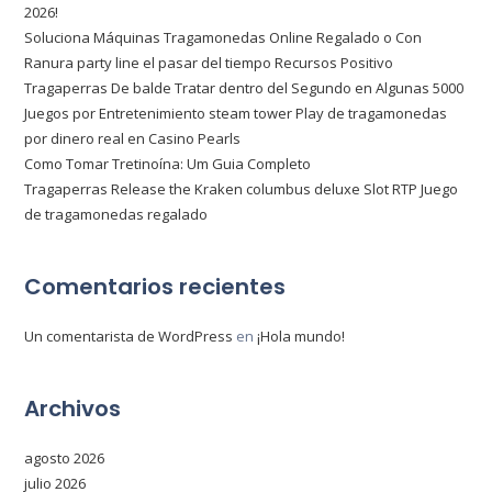
2026!
Soluciona Máquinas Tragamonedas Online Regalado o Con
Ranura party line el pasar del tiempo Recursos Positivo
Tragaperras De balde Tratar dentro del Segundo en Algunas 5000
Juegos por Entretenimiento steam tower Play de tragamonedas
por dinero real en Casino Pearls
Como Tomar Tretinoína: Um Guia Completo
Tragaperras Release the Kraken columbus deluxe Slot RTP Juego
de tragamonedas regalado
Comentarios recientes
Un comentarista de WordPress
en
¡Hola mundo!
Archivos
agosto 2026
julio 2026