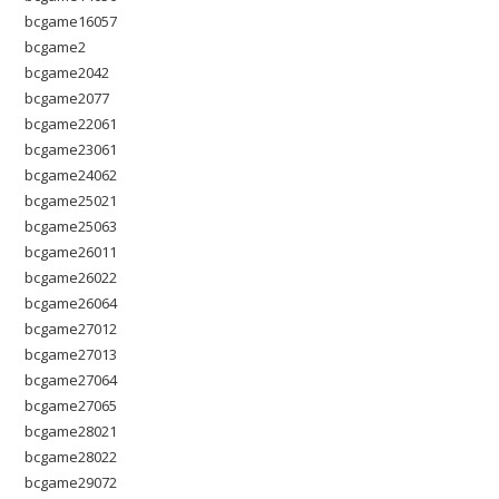
bcgame16057
bcgame2
bcgame2042
bcgame2077
bcgame22061
bcgame23061
bcgame24062
bcgame25021
bcgame25063
bcgame26011
bcgame26022
bcgame26064
bcgame27012
bcgame27013
bcgame27064
bcgame27065
bcgame28021
bcgame28022
bcgame29072