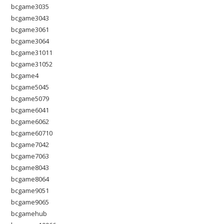
bcgame3035
bcgame3043
bcgame3061
bcgame3064
bcgame31011
bcgame31052
bcgame4
bcgame5045
bcgame5079
bcgame6041
bcgame6062
bcgame60710
bcgame7042
bcgame7063
bcgame8043
bcgame8064
bcgame9051
bcgame9065
bcgamehub