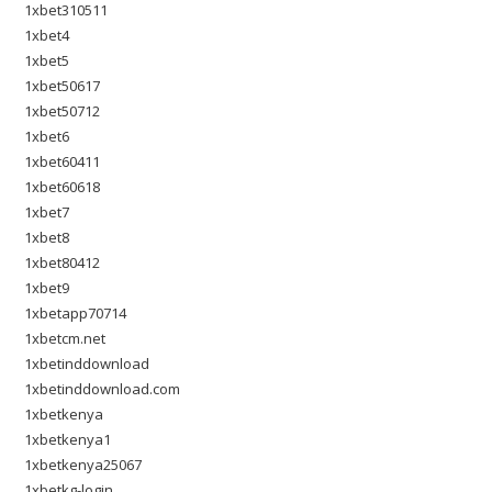
1xbet310511
1xbet4
1xbet5
1xbet50617
1xbet50712
1xbet6
1xbet60411
1xbet60618
1xbet7
1xbet8
1xbet80412
1xbet9
1xbetapp70714
1xbetcm.net
1xbetinddownload
1xbetinddownload.com
1xbetkenya
1xbetkenya1
1xbetkenya25067
1xbetkg-login