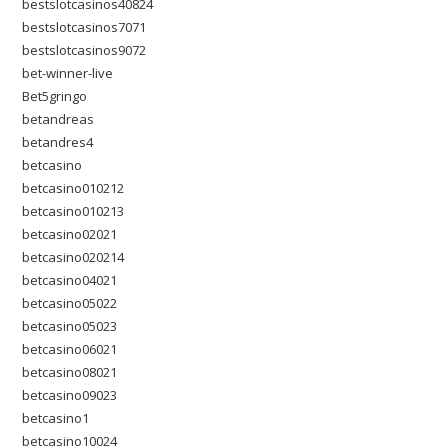
bestslotcasinos40824
bestslotcasinos7071
bestslotcasinos9072
bet-winner-live
Bet5gringo
betandreas
betandres4
betcasino
betcasino010212
betcasino010213
betcasino02021
betcasino020214
betcasino04021
betcasino05022
betcasino05023
betcasino06021
betcasino08021
betcasino09023
betcasino1
betcasino10024