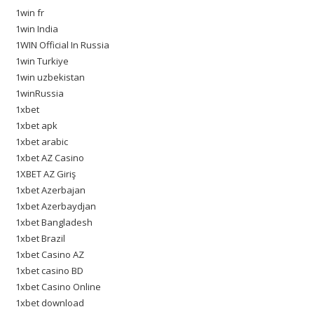
1win fr
1win India
1WIN Official In Russia
1win Turkiye
1win uzbekistan
1winRussia
1xbet
1xbet apk
1xbet arabic
1xbet AZ Casino
1XBET AZ Giriş
1xbet Azerbajan
1xbet Azerbaydjan
1xbet Bangladesh
1xbet Brazil
1xbet Casino AZ
1xbet casino BD
1xbet Casino Online
1xbet download