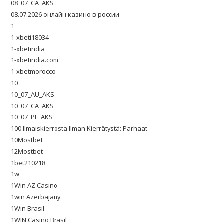
08_07_CA_AKS
08.07.2026 онлайн казино в россии
1
1-xbeti18034
1-xbetindia
1-xbetindia.com
1-xbetmorocco
10
10_07_AU_AKS
10_07_CA_AKS
10_07_PL_AKS
100 Ilmaiskierrosta Ilman Kierrätystä: Parhaat
10Mostbet
12Mostbet
1bet210218
1w
1Win AZ Casino
1win Azerbajany
1Win Brasil
1WIN Casino Brasil