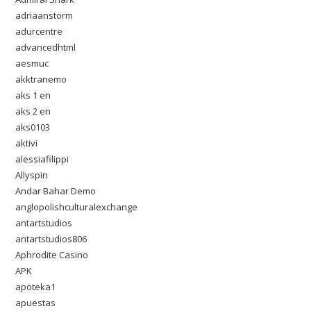
adriaanstorm
adurcentre
advancedhtml
aesmuc
akktranemo
aks 1 en
aks 2 en
aks0103
aktivi
alessiafilippi
Allyspin
Andar Bahar Demo
anglopolishculturalexchange
antartstudios
antartstudios806
Aphrodite Casino
APK
apoteka1
apuestas