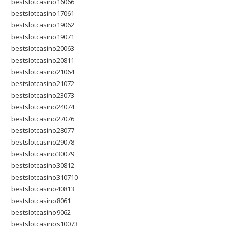
bestslotcasino16066
bestslotcasino17061
bestslotcasino19062
bestslotcasino19071
bestslotcasino20063
bestslotcasino20811
bestslotcasino21064
bestslotcasino21072
bestslotcasino23073
bestslotcasino24074
bestslotcasino27076
bestslotcasino28077
bestslotcasino29078
bestslotcasino30079
bestslotcasino30812
bestslotcasino310710
bestslotcasino40813
bestslotcasino8061
bestslotcasino9062
bestslotcasinos10073