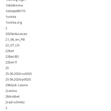
1xbetkorea
1xbetpt80715
1xcinta
1xcinta.org
2
2020educacao
21_06_en_PB
22_07_US
22bet
22Bet BD
22bet IT
25
25.06.2026 ru0263
25.06.2026-p0020
29black Casino
2casino
2Mostbet
2rad-schmitz
3