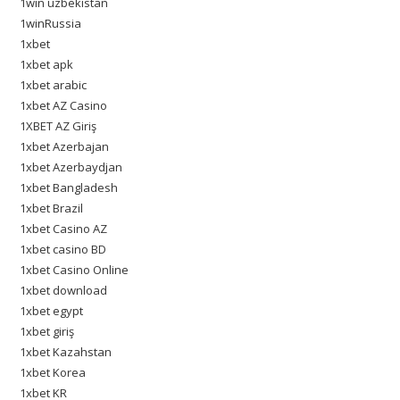
1win uzbekistan
1winRussia
1xbet
1xbet apk
1xbet arabic
1xbet AZ Casino
1XBET AZ Giriş
1xbet Azerbajan
1xbet Azerbaydjan
1xbet Bangladesh
1xbet Brazil
1xbet Casino AZ
1xbet casino BD
1xbet Casino Online
1xbet download
1xbet egypt
1xbet giriş
1xbet Kazahstan
1xbet Korea
1xbet KR