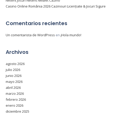
Netent Jocuri Netent NetBet Cazino
Casino Online România 2026 Cazinouri Licențiate & Jocuri Sigure
Comentarios recientes
Un comentarista de WordPress
en
¡Hola mundo!
Archivos
agosto 2026
julio 2026
junio 2026
mayo 2026
abril 2026
marzo 2026
febrero 2026
enero 2026
diciembre 2025