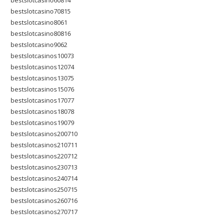
bestslotcasino60814
bestslotcasino70815
bestslotcasino8061
bestslotcasino80816
bestslotcasino9062
bestslotcasinos10073
bestslotcasinos12074
bestslotcasinos13075
bestslotcasinos15076
bestslotcasinos17077
bestslotcasinos18078
bestslotcasinos19079
bestslotcasinos200710
bestslotcasinos210711
bestslotcasinos220712
bestslotcasinos230713
bestslotcasinos240714
bestslotcasinos250715
bestslotcasinos260716
bestslotcasinos270717