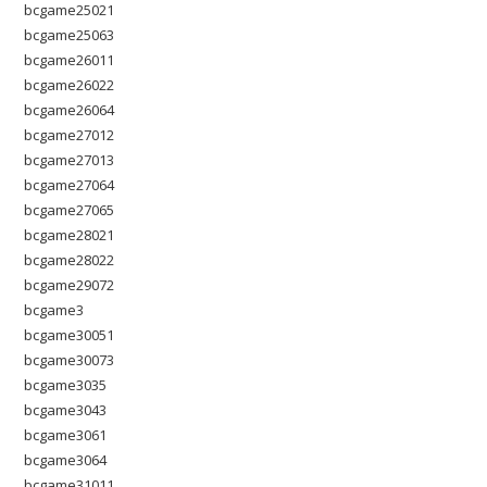
bcgame25021
bcgame25063
bcgame26011
bcgame26022
bcgame26064
bcgame27012
bcgame27013
bcgame27064
bcgame27065
bcgame28021
bcgame28022
bcgame29072
bcgame3
bcgame30051
bcgame30073
bcgame3035
bcgame3043
bcgame3061
bcgame3064
bcgame31011