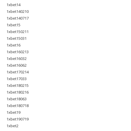
1xbet14
1xbet140210
1xbet140717
1xbet15
1xbet150211
1xbet15031
1xbet16
1xbet160213
1xbet16032
1xbet16062
1xbet170214
1xbet17033
1xbet180215
1xbet180216
1xbet18063
1xbet180718
1xbet19
1xbet190719
1xbet2