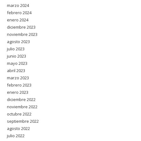
marzo 2024
febrero 2024
enero 2024
diciembre 2023
noviembre 2023
agosto 2023
julio 2023
junio 2023
mayo 2023
abril 2023
marzo 2023
febrero 2023
enero 2023
diciembre 2022
noviembre 2022
octubre 2022
septiembre 2022
agosto 2022
julio 2022