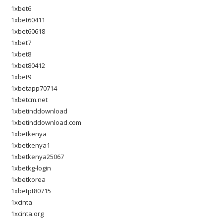
1xbet6
1xbet60411
1xbet60618
1xbet7
1xbet8
1xbet80412
1xbet9
1xbetapp70714
1xbetcm.net
1xbetinddownload
1xbetinddownload.com
1xbetkenya
1xbetkenya1
1xbetkenya25067
1xbetkg-login
1xbetkorea
1xbetpt80715
1xcinta
1xcinta.org