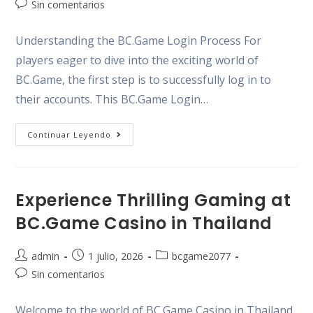
de
de
de
Comentarios
Sin comentarios
la
la
la
de
entrada:
entrada:
entrada:
la
Understanding the BC.Game Login Process For
entrada:
players eager to dive into the exciting world of
BC.Game, the first step is to successfully log in to
their accounts. This BC.Game Login…
BC.Game
Continuar Leyendo
Login
Process
A
Comprehensive
Guide
955454036
Experience Thrilling Gaming at
BC.Game Casino in Thailand
Autor
Publicación
Categoría
admin
1 julio, 2026
bcgame2077
de
de
de
Comentarios
Sin comentarios
la
la
la
de
entrada:
entrada:
entrada:
la
Welcome to the world of BC.Game Casino in Thailand