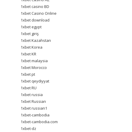
1xbet casino BD
1xbet Casino Online
1xbet download
1xbet egypt
1xbet giriş
1xbet Kazahstan
1xbet Korea
1xbet KR
1xbet malaysia
1xbet Morocco
1xbet pt
1xbet qeydiyyat
1xbet RU
1xbet russia
1xbet Russian
1xbet russian1
1xbet-cambodia
1xbet-cambodia.com
1xbet-dz