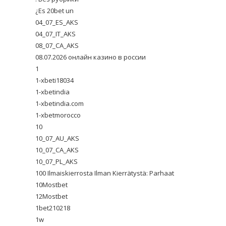
¿Es 20bet un
04_07_ES_AKS
04_07_IT_AKS
08_07_CA_AKS
08.07.2026 онлайн казино в россии
1
1-xbeti18034
1-xbetindia
1-xbetindia.com
1-xbetmorocco
10
10_07_AU_AKS
10_07_CA_AKS
10_07_PL_AKS
100 Ilmaiskierrosta Ilman Kierrätystä: Parhaat
10Mostbet
12Mostbet
1bet210218
1w