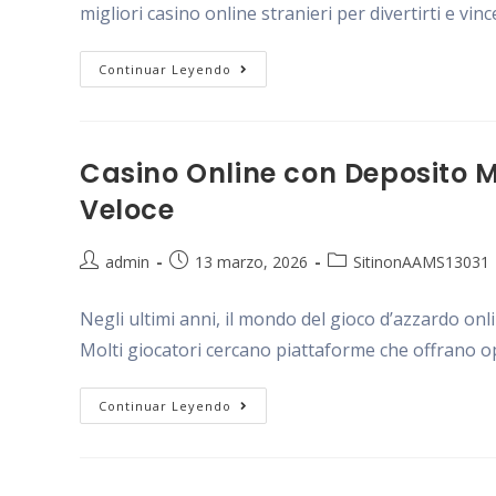
migliori casino online stranieri per divertirti e vi
I
Continuar Leyendo
Migliori
Casinò
Online
Stranieri
Scopri
Dove
Casino Online con Deposito Mi
Giocare!
Veloce
Autor
Publicación
Categoría
admin
13 marzo, 2026
SitinonAAMS13031
de
de
de
la
la
la
Negli ultimi anni, il mondo del gioco d’azzardo on
entrada:
entrada:
entrada:
Molti giocatori cercano piattaforme che offrano 
Casino
Continuar Leyendo
Online
Con
Deposito
Minimo
Di