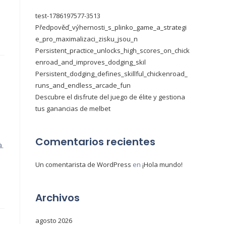
test-1786197577-3513
Předpověď_výhernosti_s_plinko_game_a_strategi
e_pro_maximalizaci_zisku_jsou_n
Persistent_practice_unlocks_high_scores_on_chick
enroad_and_improves_dodging_skil
Persistent_dodging_defines_skillful_chickenroad_
runs_and_endless_arcade_fun
Descubre el disfrute del juego de élite y gestiona
tus ganancias de melbet
Comentarios recientes
.
Un comentarista de WordPress
en
¡Hola mundo!
Archivos
agosto 2026