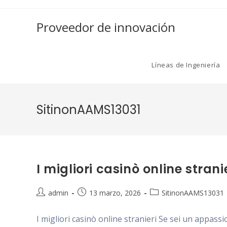
Saltar
al
Proveedor de innovación
contenido
Líneas de Ingeniería
SitinonAAMS13031
I migliori casinò online stran
Autor
Publicación
Categoría
admin
13 marzo, 2026
SitinonAAMS13031
de
de
de
la
la
la
I migliori casinò online stranieri Se sei un appass
entrada:
entrada:
entrada: