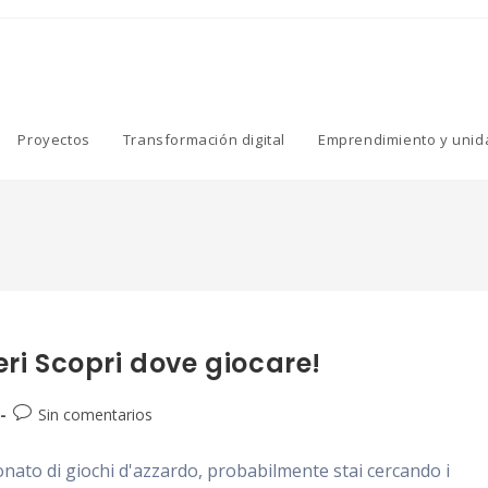
Proyectos
Transformación digital
Emprendimiento y unid
ieri Scopri dove giocare!
Comentarios
Sin comentarios
de
la
ionato di giochi d'azzardo, probabilmente stai cercando i
entrada: