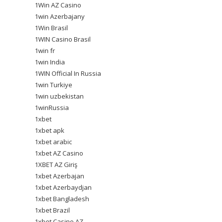
1Win AZ Casino
1win Azerbajany
1Win Brasil
1WIN Casino Brasil
1win fr
1win India
1WIN Official In Russia
1win Turkiye
1win uzbekistan
1winRussia
1xbet
1xbet apk
1xbet arabic
1xbet AZ Casino
1XBET AZ Giriş
1xbet Azerbajan
1xbet Azerbaydjan
1xbet Bangladesh
1xbet Brazil
1xbet Casino AZ