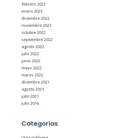
febrero 2023
enero 2023
diciembre 2022
noviembre 2022
octubre 2022
septiembre 2022
agosto 2022
julio 2022
junio 2022
mayo 2022
marzo 2022
diciembre 2021
agosto 2021
julio 2021
julio 2016
Categorías
! Без рубрики