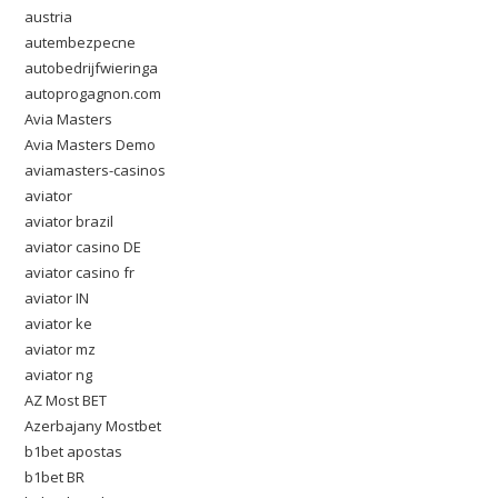
austria
autembezpecne
autobedrijfwieringa
autoprogagnon.com
Avia Masters
Avia Masters Demo
aviamasters-casinos
aviator
aviator brazil
aviator casino DE
aviator casino fr
aviator IN
aviator ke
aviator mz
aviator ng
AZ Most BET
Azerbajany Mostbet
b1bet apostas
b1bet BR