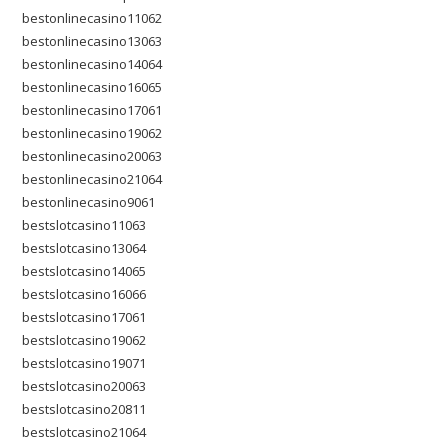
bestonlinecasino11062
bestonlinecasino13063
bestonlinecasino14064
bestonlinecasino16065
bestonlinecasino17061
bestonlinecasino19062
bestonlinecasino20063
bestonlinecasino21064
bestonlinecasino9061
bestslotcasino11063
bestslotcasino13064
bestslotcasino14065
bestslotcasino16066
bestslotcasino17061
bestslotcasino19062
bestslotcasino19071
bestslotcasino20063
bestslotcasino20811
bestslotcasino21064