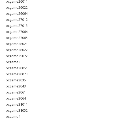
bcgame26011
bcgame26022
bcgame26064
bcgame27012
bcgame27013
bcgame27064
bcgame27065
bcgame28021
bcgame28022
bcgame29072
bcgame3
bcgame30051
bcgame30073
bcgame3035
bcgame3043
bcgame3061
bcgame3064
bcgame31011
bcgame31052
bcgame4