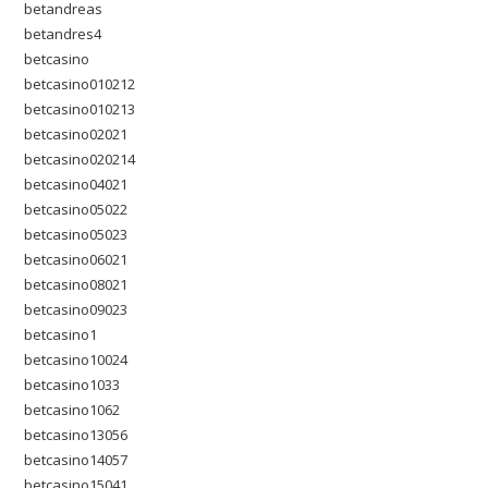
betandreas
betandres4
betcasino
betcasino010212
betcasino010213
betcasino02021
betcasino020214
betcasino04021
betcasino05022
betcasino05023
betcasino06021
betcasino08021
betcasino09023
betcasino1
betcasino10024
betcasino1033
betcasino1062
betcasino13056
betcasino14057
betcasino15041