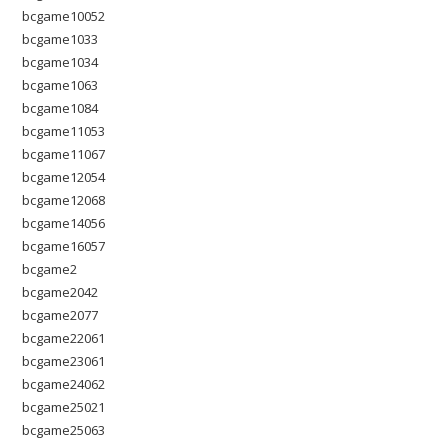
bcgame10052
bcgame1033
bcgame1034
bcgame1063
bcgame1084
bcgame11053
bcgame11067
bcgame12054
bcgame12068
bcgame14056
bcgame16057
bcgame2
bcgame2042
bcgame2077
bcgame22061
bcgame23061
bcgame24062
bcgame25021
bcgame25063