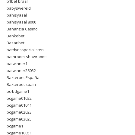
b1bet brazil
babyswereld
bahisyasal
bahisyasal 8000
Bananzia Casino
Bankobet
Basaribet
batdynsspecialisten
bathroom-showrooms
batwinner1
batwinner28032
Baxterbet España
Baxterbet spain
bc-bdgame1
bcgame01022
bcgame01041
bcgame02023
bcgame03025
bcgame1
bcgame10051