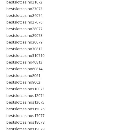
bestslotcasino21072
bestslotcasino23073
bestslotcasino24074
bestslotcasino27076
bestslotcasino28077
bestslotcasino29078
bestslotcasino30079
bestslotcasino30812
bestslotcasino310710
bestslotcasino40813
bestslotcasino60814
bestslotcasino8061
bestslotcasino9062
bestslotcasinos10073
bestslotcasinos12074
bestslotcasinos13075
bestslotcasinos15076
bestslotcasinos17077
bestslotcasinos18078
bestslotcasinos19079