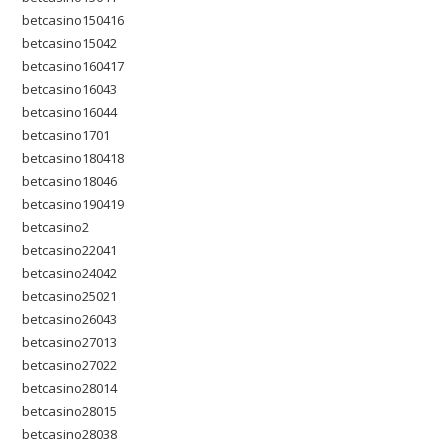
betcasino150416
betcasino15042
betcasino160417
betcasino16043
betcasino16044
betcasino1701
betcasino180418
betcasino18046
betcasino190419
betcasino2
betcasino22041
betcasino24042
betcasino25021
betcasino26043
betcasino27013
betcasino27022
betcasino28014
betcasino28015
betcasino28038