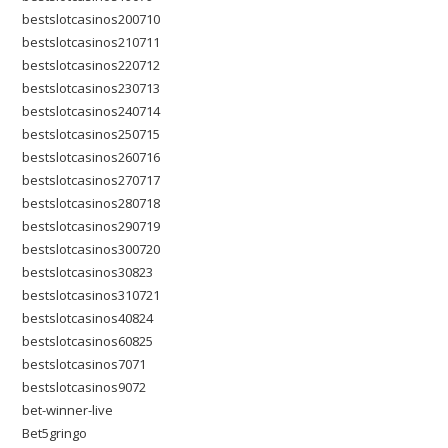
bestslotcasinos200710
bestslotcasinos210711
bestslotcasinos220712
bestslotcasinos230713
bestslotcasinos240714
bestslotcasinos250715
bestslotcasinos260716
bestslotcasinos270717
bestslotcasinos280718
bestslotcasinos290719
bestslotcasinos300720
bestslotcasinos30823
bestslotcasinos310721
bestslotcasinos40824
bestslotcasinos60825
bestslotcasinos7071
bestslotcasinos9072
bet-winner-live
Bet5gringo