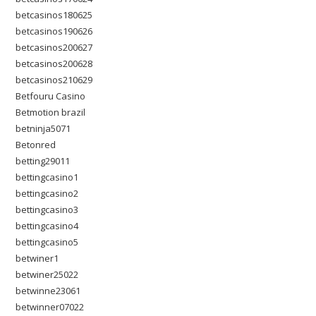
betcasinos180625
betcasinos190626
betcasinos200627
betcasinos200628
betcasinos210629
Betfouru Casino
Betmotion brazil
betninja5071
Betonred
betting29011
bettingcasino1
bettingcasino2
bettingcasino3
bettingcasino4
bettingcasino5
betwiner1
betwiner25022
betwinne23061
betwinner07022