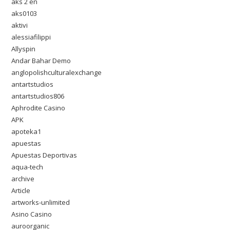
aks 2 en
aks0103
aktivi
alessiafilippi
Allyspin
Andar Bahar Demo
anglopolishculturalexchange
antartstudios
antartstudios806
Aphrodite Casino
APK
apoteka1
apuestas
Apuestas Deportivas
aqua-tech
archive
Article
artworks-unlimited
Asino Casino
auroorganic