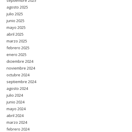
septiembre 2025
agosto 2025
julio 2025
junio 2025
mayo 2025
abril 2025
marzo 2025
febrero 2025
enero 2025
diciembre 2024
noviembre 2024
octubre 2024
septiembre 2024
agosto 2024
julio 2024
junio 2024
mayo 2024
abril 2024
marzo 2024
febrero 2024