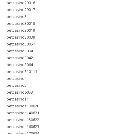
betcasino29016
betcasino29017
betcasino3
betcasino30018
betcasino30019
betcasino30039
betcasino30051
betcasino3034
betcasino3042
betcasino3064
betcasino310111
betcasino4
betcasino5
betcasino6053
betcasinos1
betcasinos130620
betcasinos140621
betcasinos150622
betcasinos160623
betcasinos170624