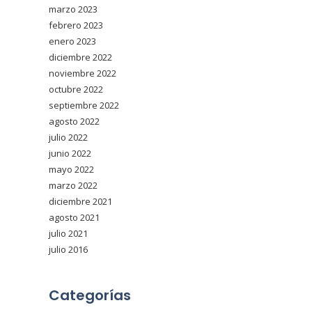
marzo 2023
febrero 2023
enero 2023
diciembre 2022
noviembre 2022
octubre 2022
septiembre 2022
agosto 2022
julio 2022
junio 2022
mayo 2022
marzo 2022
diciembre 2021
agosto 2021
julio 2021
julio 2016
Categorías