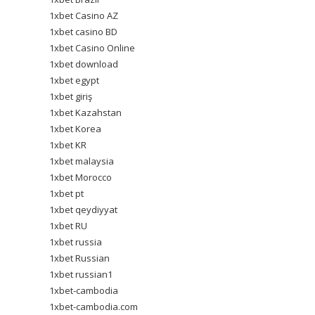
1xbet Casino AZ
1xbet casino BD
1xbet Casino Online
1xbet download
1xbet egypt
1xbet giriş
1xbet Kazahstan
1xbet Korea
1xbet KR
1xbet malaysia
1xbet Morocco
1xbet pt
1xbet qeydiyyat
1xbet RU
1xbet russia
1xbet Russian
1xbet russian1
1xbet-cambodia
1xbet-cambodia.com