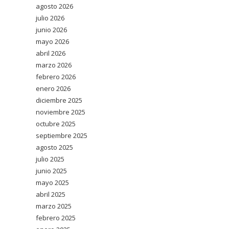
agosto 2026
julio 2026
junio 2026
mayo 2026
abril 2026
marzo 2026
febrero 2026
enero 2026
diciembre 2025
noviembre 2025
octubre 2025
septiembre 2025
agosto 2025
julio 2025
junio 2025
mayo 2025
abril 2025
marzo 2025
febrero 2025