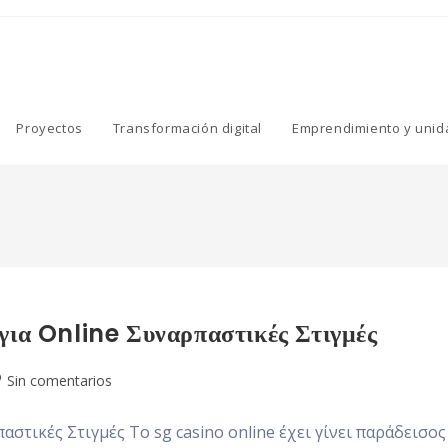
Proyectos
Transformación digital
Emprendimiento y unid
ια Online Συναρπαστικές Στιγμές
mentarios
Sin comentarios
αστικές Στιγμές Το sg casino online έχει γίνει παράδεισος
trada: