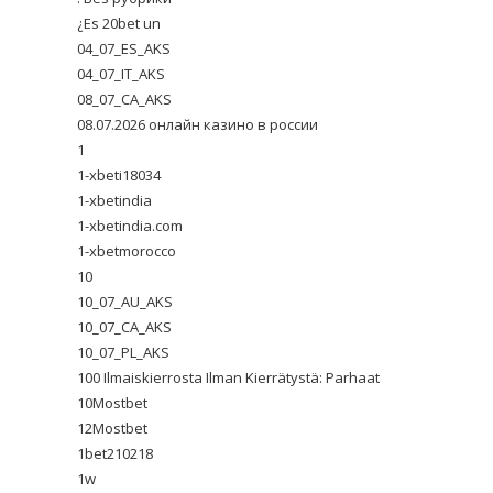
¿Es 20bet un
04_07_ES_AKS
04_07_IT_AKS
08_07_CA_AKS
08.07.2026 онлайн казино в россии
1
1-xbeti18034
1-xbetindia
1-xbetindia.com
1-xbetmorocco
10
10_07_AU_AKS
10_07_CA_AKS
10_07_PL_AKS
100 Ilmaiskierrosta Ilman Kierrätystä: Parhaat
10Mostbet
12Mostbet
1bet210218
1w