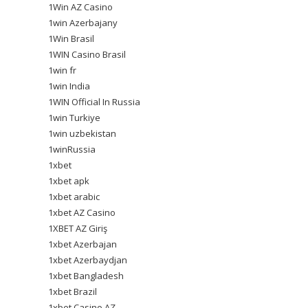
1Win AZ Casino
1win Azerbajany
1Win Brasil
1WIN Casino Brasil
1win fr
1win India
1WIN Official In Russia
1win Turkiye
1win uzbekistan
1winRussia
1xbet
1xbet apk
1xbet arabic
1xbet AZ Casino
1XBET AZ Giriş
1xbet Azerbajan
1xbet Azerbaydjan
1xbet Bangladesh
1xbet Brazil
1xbet Casino AZ