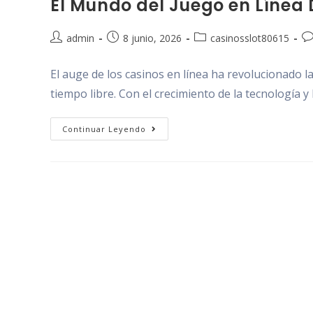
El Mundo del Juego en Línea
Autor
Publicación
Categoría
Co
admin
8 junio, 2026
casinosslot80615
de
de
de
de
la
la
la
la
El auge de los casinos en línea ha revolucionado l
entrada:
entrada:
entrada:
en
tiempo libre. Con el crecimiento de la tecnología y 
El
Continuar Leyendo
Mundo
Del
Juego
En
Línea
Descubre
RealzCasinoOnline