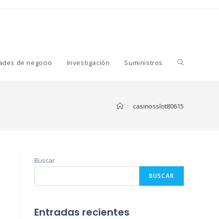
ades de negocio
Investigación
Suministros
>
casinosslot80615
Buscar
BUSCAR
Entradas recientes