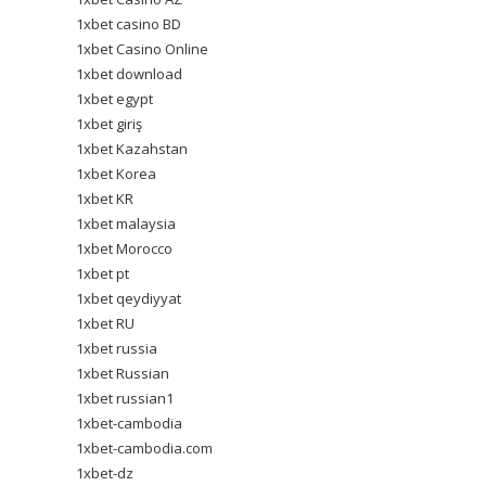
1xbet casino BD
1xbet Casino Online
1xbet download
1xbet egypt
1xbet giriş
1xbet Kazahstan
1xbet Korea
1xbet KR
1xbet malaysia
1xbet Morocco
1xbet pt
1xbet qeydiyyat
1xbet RU
1xbet russia
1xbet Russian
1xbet russian1
1xbet-cambodia
1xbet-cambodia.com
1xbet-dz