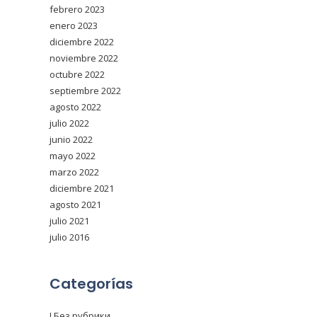
febrero 2023
enero 2023
diciembre 2022
noviembre 2022
octubre 2022
septiembre 2022
agosto 2022
julio 2022
junio 2022
mayo 2022
marzo 2022
diciembre 2021
agosto 2021
julio 2021
julio 2016
Categorías
! Без рубрики