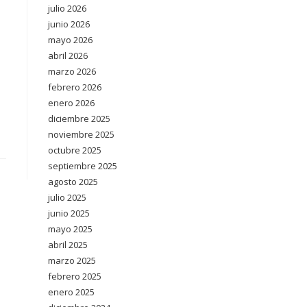
julio 2026
junio 2026
mayo 2026
abril 2026
marzo 2026
febrero 2026
enero 2026
diciembre 2025
noviembre 2025
octubre 2025
septiembre 2025
agosto 2025
julio 2025
junio 2025
mayo 2025
abril 2025
marzo 2025
febrero 2025
enero 2025