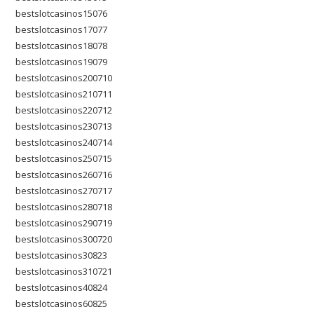
bestslotcasinos15076
bestslotcasinos17077
bestslotcasinos18078
bestslotcasinos19079
bestslotcasinos200710
bestslotcasinos210711
bestslotcasinos220712
bestslotcasinos230713
bestslotcasinos240714
bestslotcasinos250715
bestslotcasinos260716
bestslotcasinos270717
bestslotcasinos280718
bestslotcasinos290719
bestslotcasinos300720
bestslotcasinos30823
bestslotcasinos310721
bestslotcasinos40824
bestslotcasinos60825