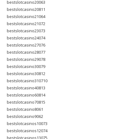
bestslotcasino20063
bestslotcasino20811
bestslotcasino21064
bestslotcasino21072
bestslotcasino23073
bestslotcasino24074
bestslotcasino27076
bestslotcasino28077
bestslotcasino29078
bestslotcasino30079
bestslotcasino30812
bestslotcasino310710
bestslotcasino40813
bestslotcasino60814
bestslotcasino70815
bestslotcasino8061
bestslotcasino9062
bestslotcasinos10073
bestslotcasinos12074
bestslotcasinos13075