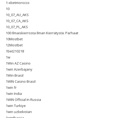
1-xbetmorocco
10
10_07_AU_AKS
10_07_CA_AKS
10_07_PL_AKS
100 Ilmaiskierrosta Ilman Kierrätystä: Parhaat
10Mostbet
12Mostbet
1bet210218
1w
1Win AZ Casino
1win Azerbajany
1Win Brasil
1WIN Casino Brasil
1win fr
1win India
1WIN Official In Russia
1win Turkiye
1win uzbekistan
1winRussia