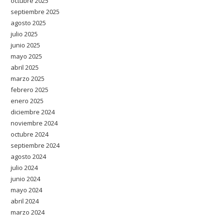
octubre 2025
septiembre 2025
agosto 2025
julio 2025
junio 2025
mayo 2025
abril 2025
marzo 2025
febrero 2025
enero 2025
diciembre 2024
noviembre 2024
octubre 2024
septiembre 2024
agosto 2024
julio 2024
junio 2024
mayo 2024
abril 2024
marzo 2024