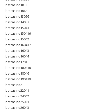
betcasino1033
betcasino1062
betcasino13056
betcasino14057
betcasino15041
betcasino150416
betcasino15042
betcasino160417
betcasino16043
betcasino16044
betcasino1701
betcasino180418
betcasino18046
betcasino190419
betcasino2
betcasino22041
betcasino24042
betcasino25021
betcasino26043