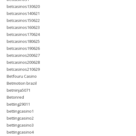
betcasinos130620
betcasinos140621
betcasinos150622
betcasinos160623
betcasinos170624
betcasinos180625
betcasinos190626
betcasinos200627
betcasinos200628
betcasinos210629
Betfouru Casino
Betmotion brazil
betninja5071
Betonred
betting29011
bettingcasino1
bettingcasino2
bettingcasino3
bettingcasino4