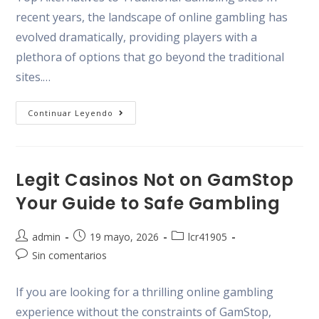
entrada:
recent years, the landscape of online gambling has
evolved dramatically, providing players with a
plethora of options that go beyond the traditional
sites.…
Top
Continuar Leyendo
Alternatives
To
Traditional
Gambling
Sites
Legit Casinos Not on GamStop
Your Guide to Safe Gambling
Autor
Publicación
Categoría
admin
19 mayo, 2026
lcr41905
de
de
de
Comentarios
Sin comentarios
la
la
la
de
entrada:
entrada:
entrada:
la
If you are looking for a thrilling online gambling
entrada:
experience without the constraints of GamStop,