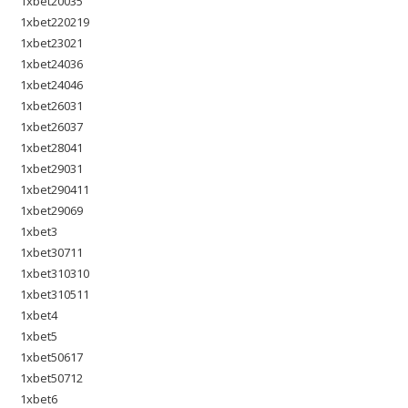
1xbet20035
1xbet220219
1xbet23021
1xbet24036
1xbet24046
1xbet26031
1xbet26037
1xbet28041
1xbet29031
1xbet290411
1xbet29069
1xbet3
1xbet30711
1xbet310310
1xbet310511
1xbet4
1xbet5
1xbet50617
1xbet50712
1xbet6