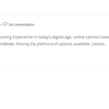
Comentarios
Sin comentarios
de
la
ming Experience In today’s digital age, online casinos have
entrada:
orldwide. Among the plethora of options available, Lemon…