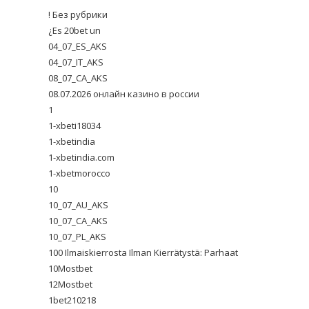
! Без рубрики
¿Es 20bet un
04_07_ES_AKS
04_07_IT_AKS
08_07_CA_AKS
08.07.2026 онлайн казино в россии
1
1-xbeti18034
1-xbetindia
1-xbetindia.com
1-xbetmorocco
10
10_07_AU_AKS
10_07_CA_AKS
10_07_PL_AKS
100 Ilmaiskierrosta Ilman Kierrätystä: Parhaat
10Mostbet
12Mostbet
1bet210218