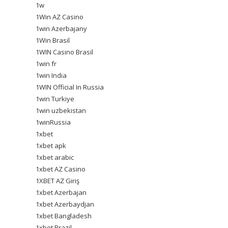
1w
1Win AZ Casino
1win Azerbajany
1Win Brasil
1WIN Casino Brasil
1win fr
1win India
1WIN Official In Russia
1win Turkiye
1win uzbekistan
1winRussia
1xbet
1xbet apk
1xbet arabic
1xbet AZ Casino
1XBET AZ Giriş
1xbet Azerbajan
1xbet Azerbaydjan
1xbet Bangladesh
1xbet Brazil