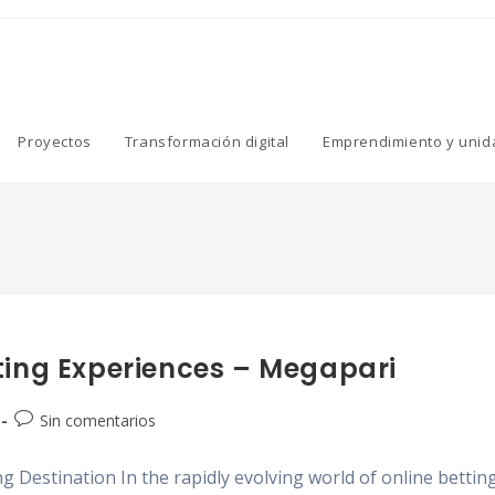
Proyectos
Transformación digital
Emprendimiento y unid
ting Experiences – Megapari
Comentarios
Sin comentarios
de
la
 Destination In the rapidly evolving world of online betting
entrada: