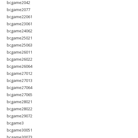
bcgame2042
bcgame2077
bcgame22061
bcgame23061
bcgame24062
bcgame25021
bcgame25063
bcgame26011
bcgame26022
bcgame26064
bcgame27012
bcgame27013
bcgame27064
bcgame27065
bcgame28021
bcgame28022
bcgame29072
bcgame3
bcgame30051
bcgame30073