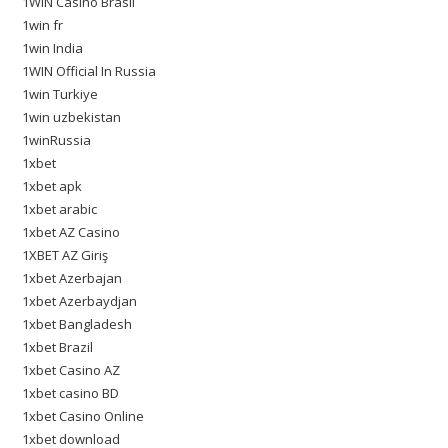
1WIN Casino Brasil
1win fr
1win India
1WIN Official In Russia
1win Turkiye
1win uzbekistan
1winRussia
1xbet
1xbet apk
1xbet arabic
1xbet AZ Casino
1XBET AZ Giriş
1xbet Azerbajan
1xbet Azerbaydjan
1xbet Bangladesh
1xbet Brazil
1xbet Casino AZ
1xbet casino BD
1xbet Casino Online
1xbet download