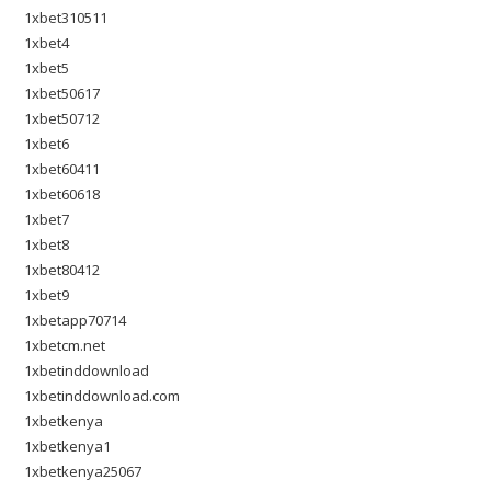
1xbet310511
1xbet4
1xbet5
1xbet50617
1xbet50712
1xbet6
1xbet60411
1xbet60618
1xbet7
1xbet8
1xbet80412
1xbet9
1xbetapp70714
1xbetcm.net
1xbetinddownload
1xbetinddownload.com
1xbetkenya
1xbetkenya1
1xbetkenya25067