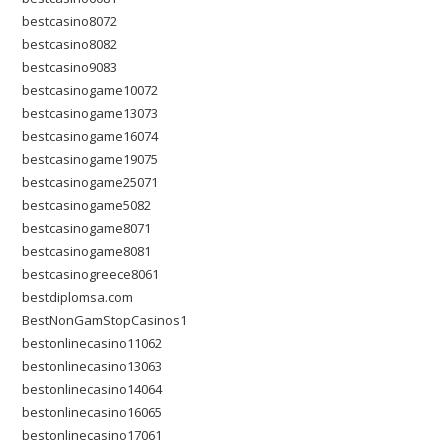
bestcasino8072
bestcasino8082
bestcasino9083
bestcasinogame10072
bestcasinogame13073
bestcasinogame16074
bestcasinogame19075
bestcasinogame25071
bestcasinogame5082
bestcasinogame8071
bestcasinogame8081
bestcasinogreece8061
bestdiplomsa.com
BestNonGamStopCasinos1
bestonlinecasino11062
bestonlinecasino13063
bestonlinecasino14064
bestonlinecasino16065
bestonlinecasino17061