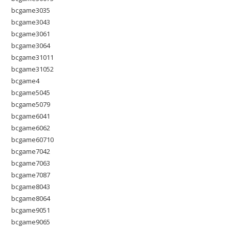
bcgame3035
bcgame3043
bcgame3061
bcgame3064
bcgame31011
bcgame31052
bcgame4
bcgame5045
bcgame5079
bcgame6041
bcgame6062
bcgame60710
bcgame7042
bcgame7063
bcgame7087
bcgame8043
bcgame8064
bcgame9051
bcgame9065