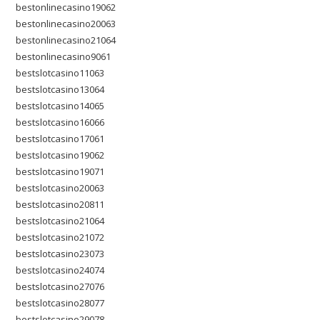
bestonlinecasino19062
bestonlinecasino20063
bestonlinecasino21064
bestonlinecasino9061
bestslotcasino11063
bestslotcasino13064
bestslotcasino14065
bestslotcasino16066
bestslotcasino17061
bestslotcasino19062
bestslotcasino19071
bestslotcasino20063
bestslotcasino20811
bestslotcasino21064
bestslotcasino21072
bestslotcasino23073
bestslotcasino24074
bestslotcasino27076
bestslotcasino28077
bestslotcasino29078