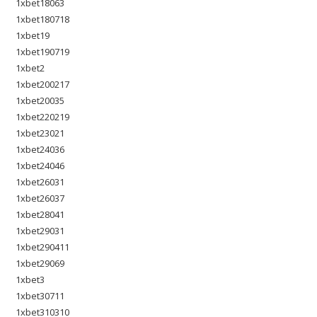
1xbet18063
1xbet180718
1xbet19
1xbet190719
1xbet2
1xbet200217
1xbet20035
1xbet220219
1xbet23021
1xbet24036
1xbet24046
1xbet26031
1xbet26037
1xbet28041
1xbet29031
1xbet290411
1xbet29069
1xbet3
1xbet30711
1xbet310310