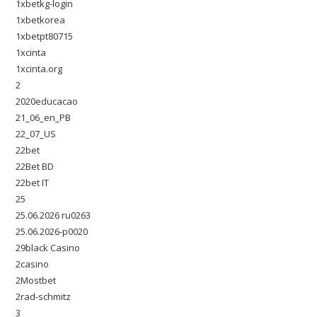
1xbetkg-login
1xbetkorea
1xbetpt80715
1xcinta
1xcinta.org
2
2020educacao
21_06_en_PB
22_07_US
22bet
22Bet BD
22bet IT
25
25.06.2026 ru0263
25.06.2026-p0020
29black Casino
2casino
2Mostbet
2rad-schmitz
3