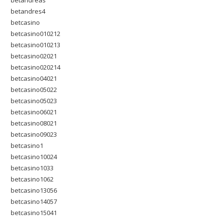
betandreas
betandres4
betcasino
betcasino010212
betcasino010213
betcasino02021
betcasino020214
betcasino04021
betcasino05022
betcasino05023
betcasino06021
betcasino08021
betcasino09023
betcasino1
betcasino10024
betcasino1033
betcasino1062
betcasino13056
betcasino14057
betcasino15041