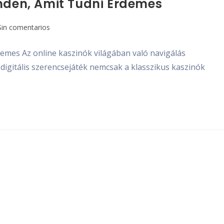
inden, Amit Tudni Érdemes
entarios
Sin comentarios
demes Az online kaszinók világában való navigálás
ada:
 digitális szerencsejáték nemcsak a klasszikus kaszinók