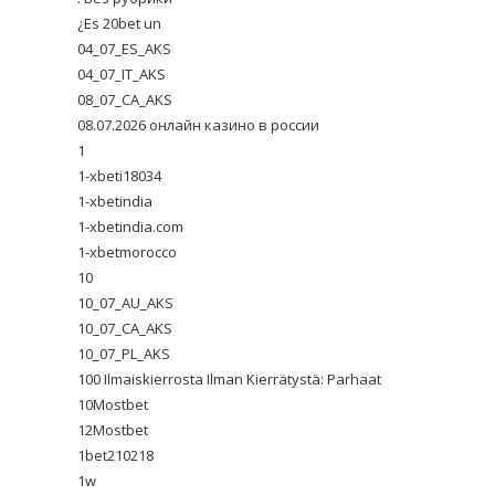
¿Es 20bet un
04_07_ES_AKS
04_07_IT_AKS
08_07_CA_AKS
08.07.2026 онлайн казино в россии
1
1-xbeti18034
1-xbetindia
1-xbetindia.com
1-xbetmorocco
10
10_07_AU_AKS
10_07_CA_AKS
10_07_PL_AKS
100 Ilmaiskierrosta Ilman Kierrätystä: Parhaat
10Mostbet
12Mostbet
1bet210218
1w