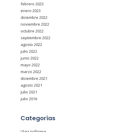
febrero 2023
enero 2023
diciembre 2022
noviembre 2022
octubre 2022
septiembre 2022
agosto 2022
julio 2022
junio 2022
mayo 2022
marzo 2022
diciembre 2021
agosto 2021
julio 2021
julio 2016
Categorías
! Без рубрики