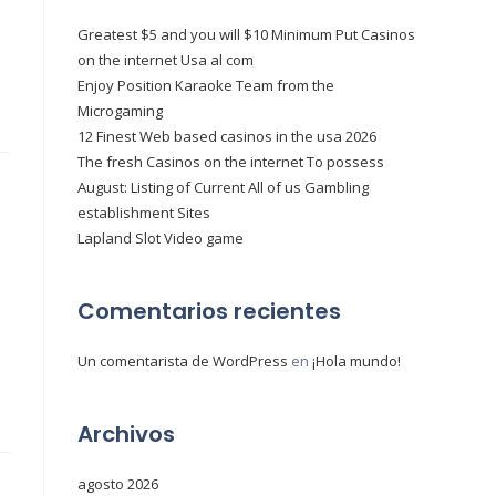
Greatest $5 and you will $10 Minimum Put Casinos
on the internet Usa al com
Enjoy Position Karaoke Team from the
Microgaming
12 Finest Web based casinos in the usa 2026
The fresh Casinos on the internet To possess
August: Listing of Current All of us Gambling
establishment Sites
Lapland Slot Video game
Comentarios recientes
Un comentarista de WordPress
en
¡Hola mundo!
Archivos
agosto 2026