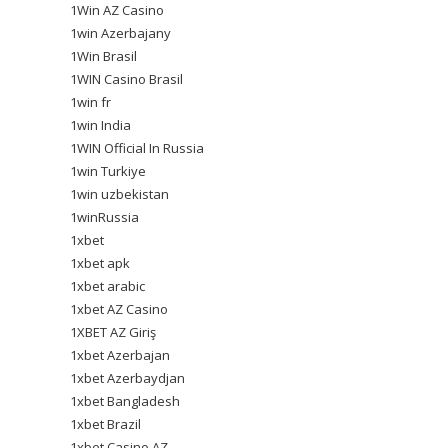
1Win AZ Casino
1win Azerbajany
1Win Brasil
1WIN Casino Brasil
1win fr
1win India
1WIN Official In Russia
1win Turkiye
1win uzbekistan
1winRussia
1xbet
1xbet apk
1xbet arabic
1xbet AZ Casino
1XBET AZ Giriş
1xbet Azerbajan
1xbet Azerbaydjan
1xbet Bangladesh
1xbet Brazil
1xbet Casino AZ