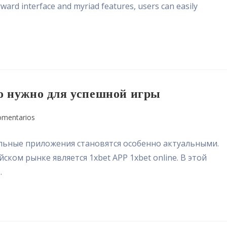
rward interface and myriad features, users can easily
то нужно для успешной игры
rios
omentarios
льные приложения становятся особенно актуальными.
ком рынке является 1xbet APP 1xbet online. В этой
…