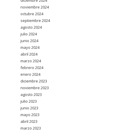
diciembre 2024
noviembre 2024
octubre 2024
septiembre 2024
agosto 2024
julio 2024
junio 2024
mayo 2024
abril 2024
marzo 2024
febrero 2024
enero 2024
diciembre 2023
noviembre 2023
agosto 2023
julio 2023
junio 2023
mayo 2023
abril 2023
marzo 2023