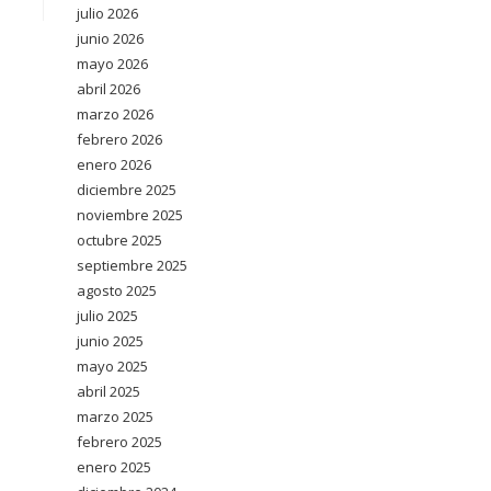
julio 2026
junio 2026
mayo 2026
abril 2026
marzo 2026
febrero 2026
enero 2026
diciembre 2025
noviembre 2025
octubre 2025
septiembre 2025
agosto 2025
julio 2025
junio 2025
mayo 2025
abril 2025
marzo 2025
febrero 2025
enero 2025