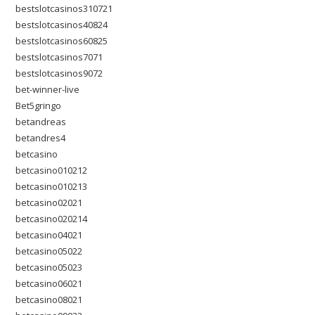
bestslotcasinos310721
bestslotcasinos40824
bestslotcasinos60825
bestslotcasinos7071
bestslotcasinos9072
bet-winner-live
Bet5gringo
betandreas
betandres4
betcasino
betcasino010212
betcasino010213
betcasino02021
betcasino020214
betcasino04021
betcasino05022
betcasino05023
betcasino06021
betcasino08021