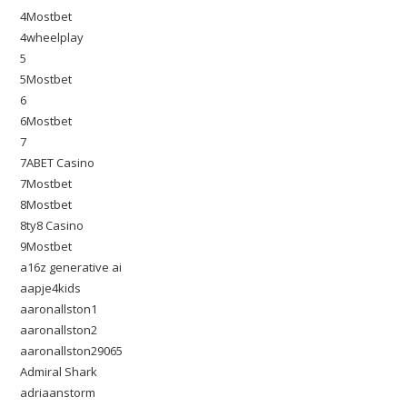
4Mostbet
4wheelplay
5
5Mostbet
6
6Mostbet
7
7ABET Casino
7Mostbet
8Mostbet
8ty8 Casino
9Mostbet
a16z generative ai
aapje4kids
aaronallston1
aaronallston2
aaronallston29065
Admiral Shark
adriaanstorm