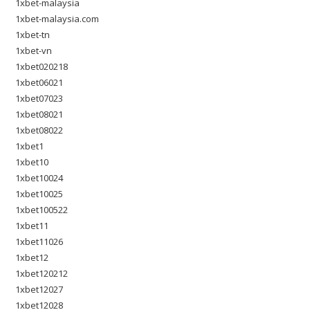
1xbet-malaysia
1xbet-malaysia.com
1xbet-tn
1xbet-vn
1xbet020218
1xbet06021
1xbet07023
1xbet08021
1xbet08022
1xbet1
1xbet10
1xbet10024
1xbet10025
1xbet100522
1xbet11
1xbet11026
1xbet12
1xbet120212
1xbet12027
1xbet12028