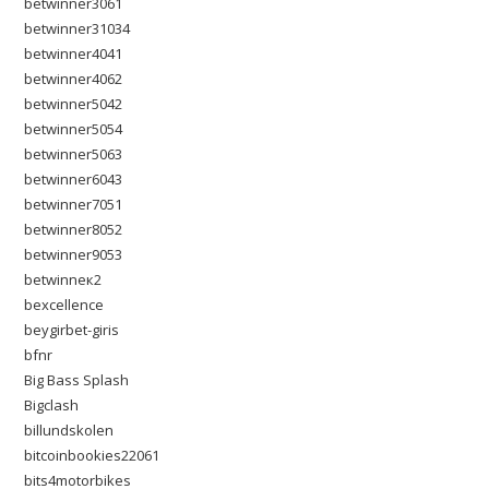
betwinner3061
betwinner31034
betwinner4041
betwinner4062
betwinner5042
betwinner5054
betwinner5063
betwinner6043
betwinner7051
betwinner8052
betwinner9053
betwinneк2
bexcellence
beygirbet-giris
bfnr
Big Bass Splash
Bigclash
billundskolen
bitcoinbookies22061
bits4motorbikes