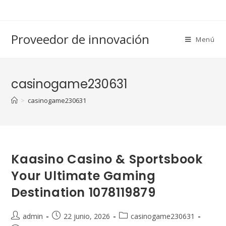
Saltar
al
contenido
Proveedor de innovación
Menú
casinogame230631
>
casinogame230631
Kaasino Casino & Sportsbook
Your Ultimate Gaming
Destination 1078119879
Autor
Publicación
Categoría
admin
22 junio, 2026
casinogame230631