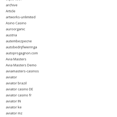
archive
Article
artworks-unlimited
Asino Casino
auroorganic
austria
autembezpecne
autobedrijfwieringa
autoprogagnon.com
Avia Masters
Avia Masters Demo
aviamasters-casinos
aviator
aviator brazil
aviator casino DE
aviator casino fr
aviator IN
aviator ke
aviator mz