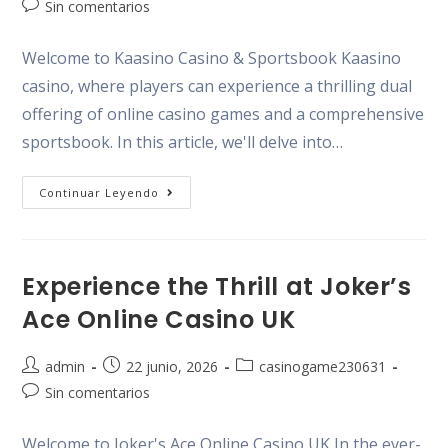
de
de
de
Comentarios
Sin comentarios
la
la
la
de
entrada:
entrada:
entrada:
la
Welcome to Kaasino Casino & Sportsbook Kaasino
entrada:
casino, where players can experience a thrilling dual
offering of online casino games and a comprehensive
sportsbook. In this article, we'll delve into…
Kaasino
Continuar Leyendo
Casino
&
Sportsbook
Your
Ultimate
Gaming
Experience the Thrill at Joker’s
Destination
1078119879
Ace Online Casino UK
Autor
Publicación
Categoría
admin
22 junio, 2026
casinogame230631
de
de
de
Comentarios
Sin comentarios
la
la
la
de
entrada:
entrada:
entrada:
la
Welcome to Joker's Ace Online Casino UK In the ever-