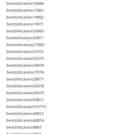
bestslotcasino16066
bestslotcasino17061
bestslotcasino19062
bestslotcasino19071
bestslotcasino20063
bestslotcasino20811
bestslotcasino21064
bestslotcasino21072
bestslotcasino23073
bestslotcasino24074
bestslotcasino27076
bestslotcasino28077
bestslotcasino29078
bestslotcasino30079
bestslotcasino30812
bestslotcasino310710
bestslotcasino40813
bestslotcasino60814
bestslotcasino8061