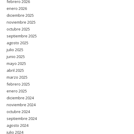
febrero 2026
enero 2026
diciembre 2025
noviembre 2025
octubre 2025
septiembre 2025
agosto 2025
julio 2025
junio 2025
mayo 2025
abril 2025
marzo 2025
febrero 2025
enero 2025
diciembre 2024
noviembre 2024
octubre 2024
septiembre 2024
agosto 2024
julio 2024