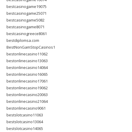
bestcasinogame19075
bestcasinogame25071
bestcasinogame5082
bestcasinogame8071
bestcasinogreece8061
bestdiplomsa.com
BestNonGamStopCasinos1
bestonlinecasino11062
bestonlinecasino13063
bestonlinecasino14064
bestonlinecasino16065
bestonlinecasino17061
bestonlinecasino19062
bestonlinecasino20063
bestonlinecasino21064
bestonlinecasino9061
bestslotcasino11063
bestslotcasino13064
bestslotcasino14065