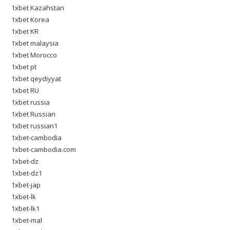
1xbet Kazahstan
1xbet Korea
1xbet KR
1xbet malaysia
1xbet Morocco
1xbet pt
1xbet qeydiyyat
1xbet RU
1xbet russia
1xbet Russian
1xbet russian1
1xbet-cambodia
1xbet-cambodia.com
1xbet-dz
1xbet-dz1
1xbet-jap
1xbet-lk
1xbet-lk1
1xbet-mal